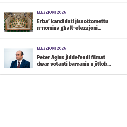
ELEZZJONI 2026
Erba’ kandidati jissottomettu
n-nomina għall-elezzjoni
każwali tas-siġġu vakanti ta’
Carmelo Abela
ELEZZJONI 2026
Peter Agius jiddefendi filmat
dwar votanti barranin u jitlob
aktar skrutinju fuq in-
naturalizzazzjoni