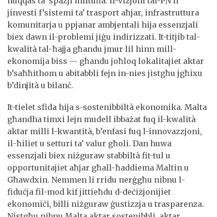
nuqqas ta’ spazji miftuħa. Il-viżjoni tal-PN li
jinvesti f’sistemi ta’ trasport aħjar, infrastruttura
komunitarja u ppjanar ambjentali hija essenzjali
biex dawn il-problemi jiġu indirizzati. It-titjib tal-
kwalità tal-ħajja għandu jmur lil hinn mill-
ekonomija biss — għandu joħloq lokalitajiet aktar
b’saħħithom u abitabbli fejn in-nies jistgħu jgħixu
b’dinjità u bilanċ.
It-tielet sfida hija s-sostenibbiltà ekonomika. Malta
għandha timxi lejn mudell ibbażat fuq il-kwalità
aktar milli l-kwantità, b’enfasi fuq l-innovazzjoni,
il-ħiliet u setturi ta’ valur għoli. Dan huwa
essenzjali biex niżguraw stabbiltà fit-tul u
opportunitajiet aħjar għall-ħaddiema Maltin u
Għawdxin. Nemmen li rridu nerġgħu nibnu l-
fiduċja fil-mod kif jittieħdu d-deċiżjonijiet
ekonomiċi, billi niżguraw ġustizzja u trasparenza.
Nistgħu nibnu Malta aktar sostenibbli, aktar