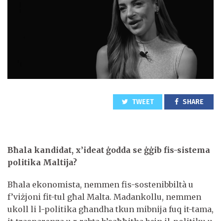
TWEET
SHARE
Bħala kandidat, x’ideat ġodda se ġġib fis-sistema
politika Maltija?
Bħala ekonomista, nemmen fis-sostenibbiltà u
f’viżjoni fit-tul għal Malta. Madankollu, nemmen
ukoll li l-politika għandha tkun mibnija fuq it-tama,