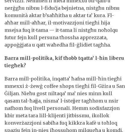
servizzi. Nemmen li meta mmexxu bil-qalb u
nerġgħu nibnu l-fiduċja bejnietna, nistgħu nibnu
komunità aktar b’saħħitha u aktar ta’ kura. Fl-
aħħar mill-aħħar, il-motivazzjoni tiegħi hija
msejsa fuq it-tama — it-tama li nistgħu noħolqu
futur fejn kull persuna tħossha apprezzata,
appoġġjata u qatt waħedha fil-ġlidiet tagħha.
Barra mill-politika, kif tħobb tqatta’ l-ħin liberu
tiegħek?
Barra mill-politika, inqatta’ ħafna mill-ħin tiegħi
mmexxi ż-żewġ coffee shops tiegħi fil-Gżira u San
Ġiljan. Nieħu gost niltaqa’ ma’ nies minn kull
qasam tal-ħajja, nisma’ l-istejjer tagħhom u nsir
nafhom fuq livell personali. Hemm sodisfazzjon
kbir meta tara lill-klijenti jitbissmu, ikollok
konverżazzjoni sabiħa fuq kikkra kafè u toħloq
spazju fejn in-nies iħossuhom milqugħa u komdi.