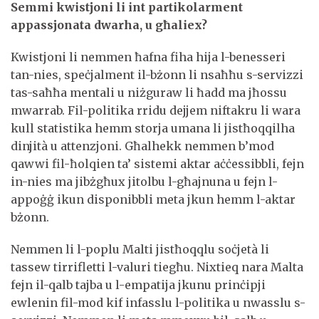
Semmi kwistjoni li int partikolarment
appassjonata dwarha, u għaliex?
Kwistjoni li nemmen ħafna fiha hija l-benesseri
tan-nies, speċjalment il-bżonn li nsaħħu s-servizzi
tas-saħħa mentali u niżguraw li ħadd ma jħossu
mwarrab. Fil-politika rridu dejjem niftakru li wara
kull statistika hemm storja umana li jistħoqqilha
dinjità u attenzjoni. Għalhekk nemmen b’mod
qawwi fil-ħolqien ta’ sistemi aktar aċċessibbli, fejn
in-nies ma jibżgħux jitolbu l-għajnuna u fejn l-
appoġġ ikun disponibbli meta jkun hemm l-aktar
bżonn.
Nemmen li l-poplu Malti jistħoqqlu soċjetà li
tassew tirrifletti l-valuri tiegħu. Nixtieq nara Malta
fejn il-qalb tajba u l-empatija jkunu prinċipji
ewlenin fil-mod kif infasslu l-politika u nwasslu s-