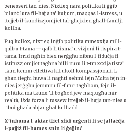
benesseri tan-nies. Nixtieq nara politika li ġġib
bilanċ lura fil-ħajja ta’ kuljum, tnaqqas l-istress, u
ttejjeb il-kundizzjonijiet tal-għejxien għall-familji
kollha.
Fuq kollox, nixtieq inġib politika mmexxija mill-
qalb u t-tama — qalb li tisma’ u viżjoni li tispira t-
tama. Irrid ngħin biex nerġgħu nibnu l-fiduċja fl-
istituzzjonijiet tagħna billi nuru li t-tmexxija tista’
tkun kemm effettiva kif ukoll kompassjonali. L-
għan tiegħi huwa li nagħti sehmi lejn Malta fejn in-
nies jerġgħu jemmnu fil-futur tagħhom, fejn il-
politika ma tkunx ’il bogħod jew maqtugħa mir-
realtà, iżda forza li tassew ittejjeb il-ħajja tan-nies u
tibni għada aħjar għal kulħadd.
X’inhuma l-aktar tliet sfidi urġenti li se jaffaċċja
l-pajjiż fil-ħames snin li ġejjin?