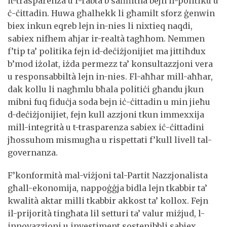
it-trasparenza u r-rabta b’saħħitha bejn il-politiku u
ċ-ċittadin. Huwa għalhekk li għamilt sforz ġenwin
biex inkun eqreb lejn in-nies li nixtieq naqdi,
sabiex nifhem aħjar ir-realtà tagħhom. Nemmen
f’tip ta’ politika fejn id-deċiżjonijiet ma jittiħdux
b’mod iżolat, iżda permezz ta’ konsultazzjoni vera
u responsabbiltà lejn in-nies. Fl-aħħar mill-aħħar,
dak kollu li nagħmlu bħala politiċi għandu jkun
mibni fuq fiduċja soda bejn iċ-ċittadin u min jieħu
d-deċiżjonijiet, fejn kull azzjoni tkun immexxija
mill-integrità u t-trasparenza sabiex iċ-ċittadini
jħossuhom mismugħa u rispettati f’kull livell tal-
governanza.
F’konformità mal-viżjoni tal-Partit Nazzjonalista
għall-ekonomija, nappoġġja bidla lejn tkabbir ta’
kwalità aktar milli tkabbir akkost ta’ kollox. Fejn
il-prijorità tingħata lil setturi ta’ valur miżjud, l-
innovazzjoni u investiment sostenibbli sabiex