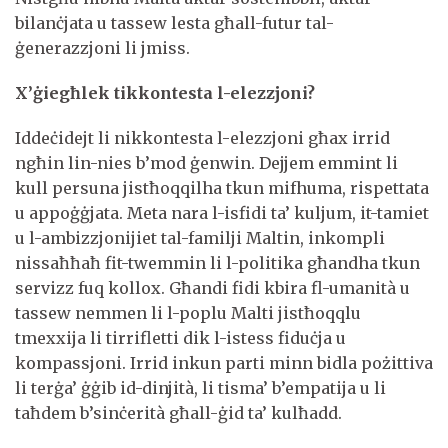
bilanċjata u tassew lesta għall-futur tal-
ġenerazzjoni li jmiss.
X’ġiegħlek tikkontesta l-elezzjoni?
Iddeċidejt li nikkontesta l-elezzjoni għax irrid
ngħin lin-nies b’mod ġenwin. Dejjem emmint li
kull persuna jistħoqqilha tkun mifhuma, rispettata
u appoġġjata. Meta nara l-isfidi ta’ kuljum, it-tamiet
u l-ambizzjonijiet tal-familji Maltin, inkompli
nissaħħaħ fit-twemmin li l-politika għandha tkun
servizz fuq kollox. Għandi fidi kbira fl-umanità u
tassew nemmen li l-poplu Malti jistħoqqlu
tmexxija li tirrifletti dik l-istess fiduċja u
kompassjoni. Irrid inkun parti minn bidla pożittiva
li terġa’ ġġib id-dinjità, li tisma’ b’empatija u li
taħdem b’sinċerità għall-ġid ta’ kulħadd.