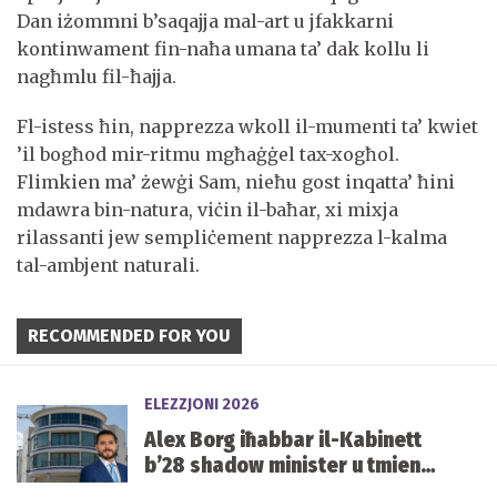
Dan iżommni b’saqajja mal-art u jfakkarni
kontinwament fin-naħa umana ta’ dak kollu li
nagħmlu fil-ħajja.
Fl-istess ħin, napprezza wkoll il-mumenti ta’ kwiet
’il bogħod mir-ritmu mgħaġġel tax-xogħol.
Flimkien ma’ żewġi Sam, nieħu gost inqatta’ ħini
mdawra bin-natura, viċin il-baħar, xi mixja
rilassanti jew sempliċement napprezza l-kalma
tal-ambjent naturali.
RECOMMENDED FOR YOU
ELEZZJONI 2026
Alex Borg iħabbar il-Kabinett
b’28 shadow minister u tmien
kelliema