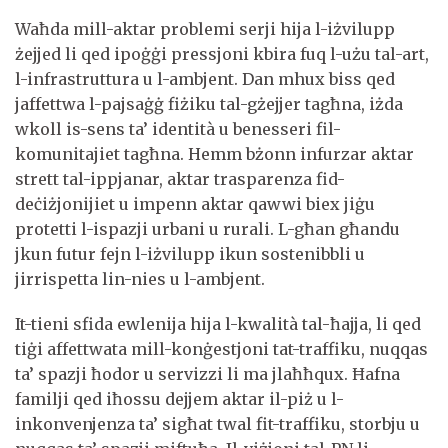
Waħda mill-aktar problemi serji hija l-iżvilupp
żejjed li qed ipoġġi pressjoni kbira fuq l-użu tal-art,
l-infrastruttura u l-ambjent. Dan mhux biss qed
jaffettwa l-pajsaġġ fiżiku tal-gżejjer tagħna, iżda
wkoll is-sens ta’ identità u benesseri fil-
komunitajiet tagħna. Hemm bżonn infurzar aktar
strett tal-ippjanar, aktar trasparenza fid-
deċiżjonijiet u impenn aktar qawwi biex jiġu
protetti l-ispazji urbani u rurali. L-għan għandu
jkun futur fejn l-iżvilupp ikun sostenibbli u
jirrispetta lin-nies u l-ambjent.
It-tieni sfida ewlenija hija l-kwalità tal-ħajja, li qed
tiġi affettwata mill-konġestjoni tat-traffiku, nuqqas
ta’ spazji ħodor u servizzi li ma jlaħħqux. Ħafna
familji qed iħossu dejjem aktar il-piż u l-
inkonvenjenza ta’ sigħat twal fit-traffiku, storbju u