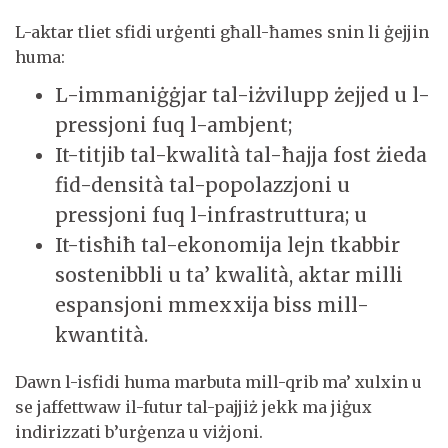
L-aktar tliet sfidi urġenti għall-ħames snin li ġejjin
huma:
L-immaniġġjar tal-iżvilupp żejjed u l-
pressjoni fuq l-ambjent;
It-titjib tal-kwalità tal-ħajja fost żieda
fid-densità tal-popolazzjoni u
pressjoni fuq l-infrastruttura; u
It-tisħiħ tal-ekonomija lejn tkabbir
sostenibbli u ta’ kwalità, aktar milli
espansjoni mmexxija biss mill-
kwantità.
Dawn l-isfidi huma marbuta mill-qrib ma’ xulxin u
se jaffettwaw il-futur tal-pajjiż jekk ma jiġux
indirizzati b’urġenza u viżjoni.