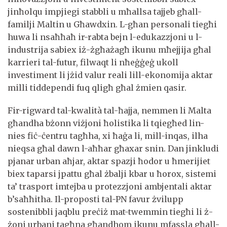
jinħolqu impjiegi stabbli u mħallsa tajjeb għall-
familji Maltin u Għawdxin. L-għan personali tiegħi
huwa li nsaħħaħ ir-rabta bejn l-edukazzjoni u l-
industrija sabiex iż-żgħażagħ ikunu mħejjija għal
karrieri tal-futur, filwaqt li nħeġġeġ ukoll
investiment li jżid valur reali lill-ekonomija aktar
milli tiddependi fuq qligħ għal żmien qasir.
Fir-rigward tal-kwalità tal-ħajja, nemmen li Malta
għandha bżonn viżjoni ħolistika li tqiegħed lin-
nies fiċ-ċentru tagħha, xi ħaġa li, mill-inqas, ilha
nieqsa għal dawn l-aħħar għaxar snin. Dan jinkludi
pjanar urban aħjar, aktar spazji ħodor u ħmerijiet
biex taparsi jpattu għal żbalji kbar u ħorox, sistemi
ta’ trasport imtejba u protezzjoni ambjentali aktar
b’saħħitha. Il-proposti tal-PN favur żvilupp
sostenibbli jaqblu preċiż mat-twemmin tiegħi li ż-
żoni urbani tagħna għandhom ikunu mfassla għall-