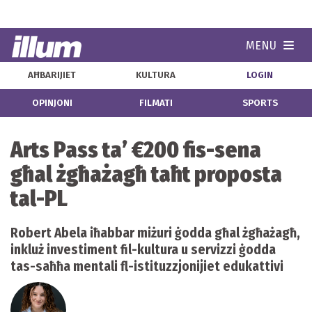
MENU
Navi
AĦBARIJIET
KULTURA
LOGIN
OPINJONI
FILMATI
SPORTS
Arts Pass ta’ €200 fis-sena
għal żgħażagħ taħt proposta
tal-PL
Robert Abela iħabbar miżuri ġodda għal żgħażagħ,
inkluż investiment fil-kultura u servizzi ġodda
tas-saħħa mentali fl-istituzzjonijiet edukattivi