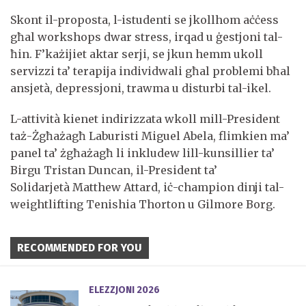
Skont il-proposta, l-istudenti se jkollhom aċċess
għal workshops dwar stress, irqad u ġestjoni tal-
ħin. F’każijiet aktar serji, se jkun hemm ukoll
servizzi ta’ terapija individwali għal problemi bħal
ansjetà, depressjoni, trawma u disturbi tal-ikel.
L-attività kienet indirizzata wkoll mill-President
taż-Żgħażagħ Laburisti Miguel Abela, flimkien ma’
panel ta’ żgħażagħ li inkludew lill-kunsillier ta’
Birgu Tristan Duncan, il-President ta’
Solidarjetà Matthew Attard, iċ-champion dinji tal-
weightlifting Tenishia Thorton u Gilmore Borg.
RECOMMENDED FOR YOU
ELEZZJONI 2026