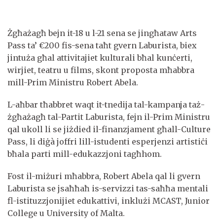
Żgħażagħ bejn it-18 u l-21 sena se jingħataw Arts
Pass ta’ €200 fis-sena taħt gvern Laburista, biex
jintuża għal attivitajiet kulturali bħal kunċerti,
wirjiet, teatru u films, skont proposta mħabbra
mill-Prim Ministru Robert Abela.
L-aħbar tħabbret waqt it-tnedija tal-kampanja taż-
żgħażagħ tal-Partit Laburista, fejn il-Prim Ministru
qal ukoll li se jiżdied il-finanzjament għall-Culture
Pass, li diġà joffri lill-istudenti esperjenzi artistiċi
bħala parti mill-edukazzjoni tagħhom.
Fost il-miżuri mħabbra, Robert Abela qal li gvern
Laburista se jsaħħaħ is-servizzi tas-saħħa mentali
fl-istituzzjonijiet edukattivi, inklużi MCAST, Junior
College u University of Malta.