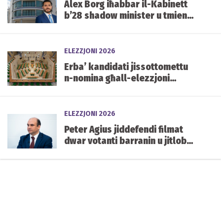
Alex Borg iħabbar il-Kabinett
b’28 shadow minister u tmien
kelliema
ELEZZJONI 2026
Erba’ kandidati jissottomettu
n-nomina għall-elezzjoni
każwali tas-siġġu vakanti ta’
Carmelo Abela
ELEZZJONI 2026
Peter Agius jiddefendi filmat
dwar votanti barranin u jitlob
aktar skrutinju fuq in-
naturalizzazzjoni