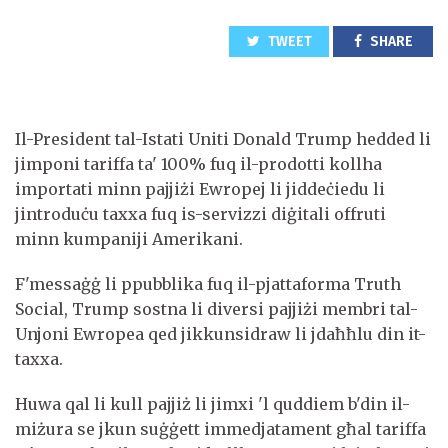
TWEET
SHARE
Il-President tal-Istati Uniti Donald Trump hedded li
jimponi tariffa ta' 100% fuq il-prodotti kollha
importati minn pajjiżi Ewropej li jiddeċiedu li
jintroduċu taxxa fuq is-servizzi diġitali offruti
minn kumpaniji Amerikani.
F'messaġġ li ppubblika fuq il-pjattaforma Truth
Social, Trump sostna li diversi pajjiżi membri tal-
Unjoni Ewropea qed jikkunsidraw li jdaħħlu din it-
taxxa.
Huwa qal li kull pajjiż li jimxi 'l quddiem b'din il-
miżura se jkun suġġett immedjatament għal tariffa