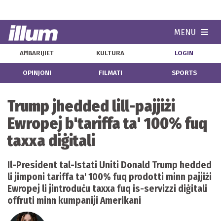
MENU
Navi
AĦBARIJIET
KULTURA
LOGIN
OPINJONI
FILMATI
SPORTS
Trump jhedded lill-pajjiżi
Ewropej b'tariffa ta' 100% fuq
taxxa diġitali
Il-President tal-Istati Uniti Donald Trump hedded
li jimponi tariffa ta' 100% fuq prodotti minn pajjiżi
Ewropej li jintroduċu taxxa fuq is-servizzi diġitali
offruti minn kumpaniji Amerikani