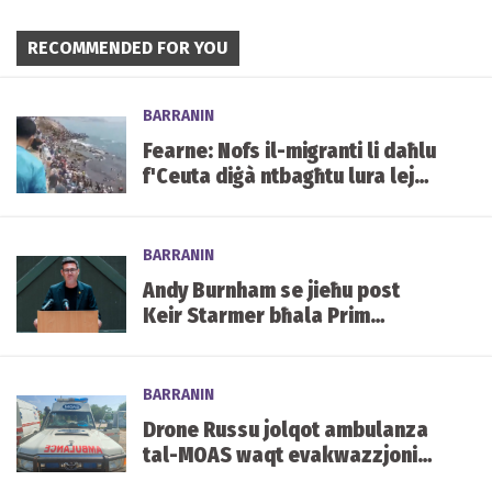
RECOMMENDED FOR YOU
BARRANIN
Fearne: Nofs il-migranti li daħlu
f'Ceuta diġà ntbagħtu lura lejn
il-Marokk
BARRANIN
Andy Burnham se jieħu post
Keir Starmer bħala Prim
Ministru tar-Renju Unit.
BARRANIN
Drone Russu jolqot ambulanza
tal-MOAS waqt evakwazzjoni
qrib il-front fl-Ukrajna