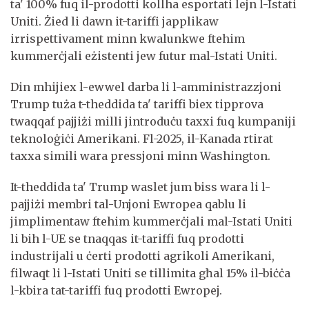
ta' 100% fuq il-prodotti kollha esportati lejn l-Istati
Uniti. Żied li dawn it-tariffi japplikaw
irrispettivament minn kwalunkwe ftehim
kummerċjali eżistenti jew futur mal-Istati Uniti.
Din mhijiex l-ewwel darba li l-amministrazzjoni
Trump tuża t-theddida ta' tariffi biex tipprova
twaqqaf pajjiżi milli jintroduċu taxxi fuq kumpaniji
teknoloġiċi Amerikani. Fl-2025, il-Kanada rtirat
taxxa simili wara pressjoni minn Washington.
It-theddida ta' Trump waslet jum biss wara li l-
pajjiżi membri tal-Unjoni Ewropea qablu li
jimplimentaw ftehim kummerċjali mal-Istati Uniti
li bih l-UE se tnaqqas it-tariffi fuq prodotti
industrijali u ċerti prodotti agrikoli Amerikani,
filwaqt li l-Istati Uniti se tillimita għal 15% il-biċċa
l-kbira tat-tariffi fuq prodotti Ewropej.