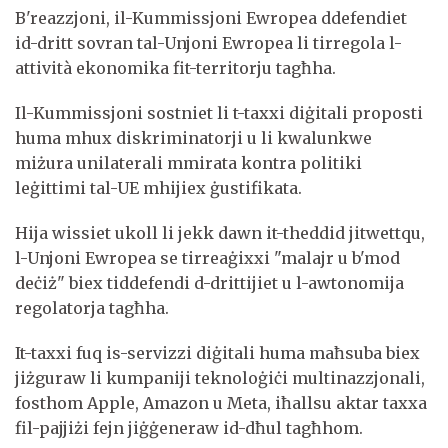
B'reazzjoni, il-Kummissjoni Ewropea ddefendiet
id-dritt sovran tal-Unjoni Ewropea li tirregola l-
attività ekonomika fit-territorju tagħha.
Il-Kummissjoni sostniet li t-taxxi diġitali proposti
huma mhux diskriminatorji u li kwalunkwe
miżura unilaterali mmirata kontra politiki
leġittimi tal-UE mhijiex ġustifikata.
Hija wissiet ukoll li jekk dawn it-theddid jitwettqu,
l-Unjoni Ewropea se tirreaġixxi "malajr u b'mod
deċiż" biex tiddefendi d-drittijiet u l-awtonomija
regolatorja tagħha.
It-taxxi fuq is-servizzi diġitali huma maħsuba biex
jiżguraw li kumpaniji teknoloġiċi multinazzjonali,
fosthom Apple, Amazon u Meta, iħallsu aktar taxxa
fil-pajjiżi fejn jiġġeneraw id-dħul tagħhom.