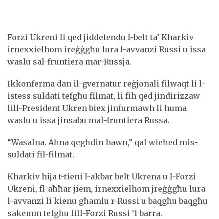
Forzi Ukreni li qed jiddefendu l-belt ta’ Kharkiv
irnexxielhom ireġġgħu lura l-avvanzi Russi u issa
waslu sal-fruntiera mar-Russja.
Ikkonferma dan il-gvernatur reġjonali filwaqt li l-
istess suldati tefgħu filmat, li fih qed jindirizzaw
lill-President Ukren biex jinfurmawh li huma
waslu u issa jinsabu mal-fruntiera Russa.
“Wasalna. Aħna qegħdin hawn,” qal wieħed mis-
suldati fil-filmat.
Kharkiv hija t-tieni l-akbar belt Ukrena u l-Forzi
Ukreni, fl-aħħar jiem, irnexxielhom jreġġgħu lura
l-avvanzi li kienu għamlu r-Russi u baqgħu baqgħu
sakemm tefgħu lill-Forzi Russi ‘l barra.