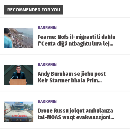
RECOMMENDED FOR YOU
BARRANIN
Fearne: Nofs il-migranti li daħlu
f'Ceuta diġà ntbagħtu lura lejn
il-Marokk
BARRANIN
Andy Burnham se jieħu post
Keir Starmer bħala Prim
Ministru tar-Renju Unit.
BARRANIN
Drone Russu jolqot ambulanza
tal-MOAS waqt evakwazzjoni
qrib il-front fl-Ukrajna