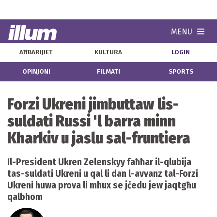
MENU
Navi
AĦBARIJIET
KULTURA
LOGIN
OPINJONI
FILMATI
SPORTS
Forzi Ukreni jimbuttaw lis-
suldati Russi 'l barra minn
Kharkiv u jaslu sal-fruntiera
Il-President Ukren Zelenskyy faħħar il-qlubija
tas-suldati Ukreni u qal li dan l-avvanz tal-Forzi
Ukreni huwa prova li mhux se jċedu jew jaqtgħu
qalbhom