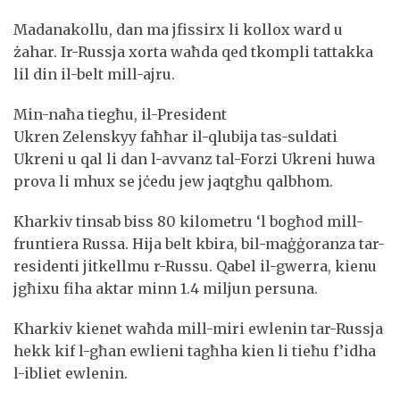
Madanakollu, dan ma jfissirx li kollox ward u
żahar. Ir-Russja xorta waħda qed tkompli tattakka
lil din il-belt mill-ajru.
Min-naħa tiegħu, il-President
Ukren Zelenskyy faħħar il-qlubija tas-suldati
Ukreni u qal li dan l-avvanz tal-Forzi Ukreni huwa
prova li mhux se jċedu jew jaqtgħu qalbhom.
Kharkiv tinsab biss 80 kilometru ‘l bogħod mill-
fruntiera Russa. Hija belt kbira, bil-maġġoranza tar-
residenti jitkellmu r-Russu. Qabel il-gwerra, kienu
jgħixu fiha aktar minn 1.4 miljun persuna.
Kharkiv kienet waħda mill-miri ewlenin tar-Russja
hekk kif l-għan ewlieni tagħha kien li tieħu f’idha
l-ibliet ewlenin.