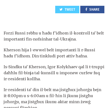
TWEET
SHARE
Forzi Russi rebħu u ħadu f’idhom il-kontroll ta’ belt
importanti fin-nofsinhar tal-Ukrajna.
Kherson hija l-ewwel belt importanti li r-Russi
ħadu f’idhom. Din tinkludi port attiv ħafna.
Is-Sindku ta’ Kherson, Igor Kolykhaev qal li t-truppi
daħħlu fil-binja tal-kunsill u imponew curfew fuq
ir-residenti kollha.
Ir-residenti ta’ din il-belt ma jistgħux joħorġu bejn
it-8:00pm u s-6:00am u fil-ħin li jkunu jistgħu
joħorġu, ma jistgħux ikunu aktar minn żewġ
persuni flimkien.