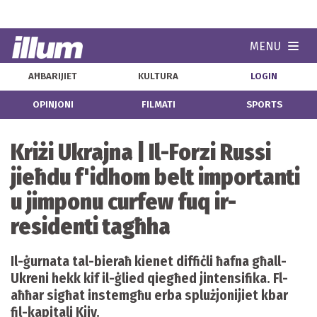
MENU
Navi
AĦBARIJIET
KULTURA
LOGIN
OPINJONI
FILMATI
SPORTS
Kriżi Ukrajna | Il-Forzi Russi
jieħdu f'idhom belt importanti
u jimponu curfew fuq ir-
residenti tagħha
Il-ġurnata tal-bieraħ kienet diffiċli ħafna għall-
Ukreni hekk kif il-ġlied qiegħed jintensifika. Fl-
aħħar sigħat instemgħu erba splużjonijiet kbar
fil-kapitali Kjiv.