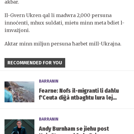
akbar.
Il-Gvern Ukren qal li madwra 2,000 persuna
innoċenti, mhux suldati, mietu minn meta bdiet l-
imvażjoni.
Aktar minn miljun persuna ħarbet mill-Ukrajna.
RECOMMENDED FOR YOU
BARRANIN
Fearne: Nofs il-migranti li daħlu
f'Ceuta diġà ntbagħtu lura lejn
il-Marokk
BARRANIN
Andy Burnham se jieħu post