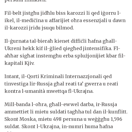
Fil-belt jistgħu jidħlu biss karozzi li qed iġorru l-
ikel, il-mediċina u affarijiet oħra essenzjali u dawn
il-karozzi jridu jsuqu bilmod.
Il-ġurnata tal-bieraħ kienet diffiċli ħafna għall-
Ukreni hekk kif il-ġlied qiegħed jintensifika. Fl-
aħħar sigħat instemgħu erba splużjonijiet kbar fil-
kapitali Kjiv.​
Intant, il-Qorti Kriminali Internazzjonali qed
tinvestiga lir-Russja għal reati ta’ gwerra u reati
kontra l-umanità mwettqa fl-Ukrajna.
Mill-banda l-oħra, għall-ewwel darba, ir-Russja
ammettiet li mietu suldati tagħha tul dan il-kunflitt.
Skont Moska, mietu 498 persuna u weġġgħu 1,596
suldat. Skont l-Ukrajna, in-numri huma ħafna