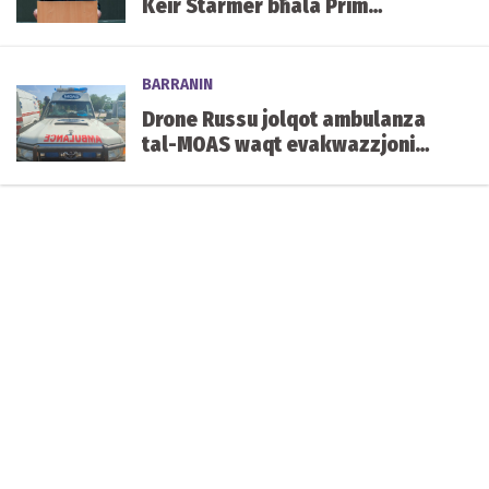
Keir Starmer bħala Prim
Ministru tar-Renju Unit.
BARRANIN
Drone Russu jolqot ambulanza
tal-MOAS waqt evakwazzjoni
qrib il-front fl-Ukrajna