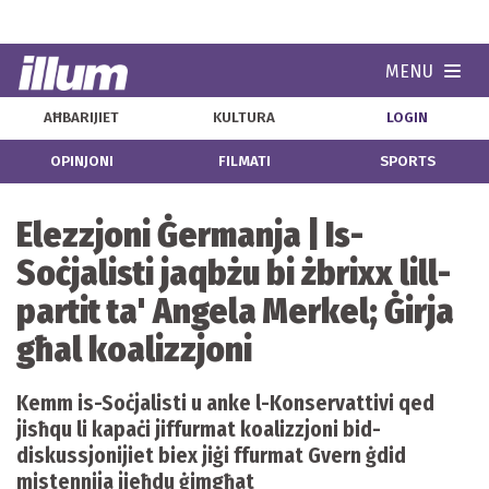
MENU
Navi
AĦBARIJIET
KULTURA
LOGIN
OPINJONI
FILMATI
SPORTS
Elezzjoni Ġermanja | Is-
Soċjalisti jaqbżu bi żbrixx lill-
partit ta' Angela Merkel; Ġirja
għal koalizzjoni
Kemm is-Soċjalisti u anke l-Konservattivi qed
jisħqu li kapaċi jiffurmat koalizzjoni bid-
diskussjonijiet biex jiġi ffurmat Gvern ġdid
mistennija jieħdu ġimgħat