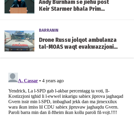
Andy Burnham se jieħu post
Keir Starmer bħala Prim
Ministru tar-Renju Unit.
BARRANIN
Drone Russu jolqot ambulanza
tal-MOAS waqt evakwazzjoni
qrib il-front fl-Ukrajna