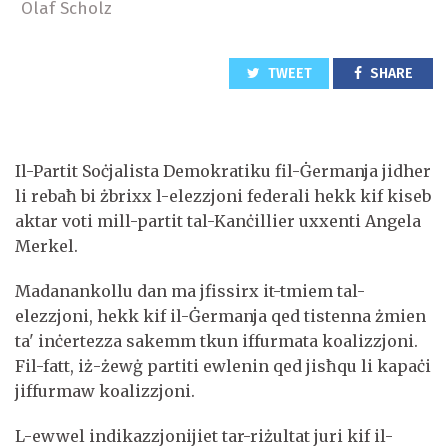
Olaf Scholz
TWEET
SHARE
Il-Partit Soċjalista Demokratiku fil-Ġermanja jidher
li rebaħ bi żbrixx l-elezzjoni federali hekk kif kiseb
aktar voti mill-partit tal-Kanċillier uxxenti Angela
Merkel.
Madanankollu dan ma jfissirx it-tmiem tal-
elezzjoni, hekk kif il-Ġermanja qed tistenna żmien
ta' inċertezza sakemm tkun iffurmata koalizzjoni.
Fil-fatt, iż-żewġ partiti ewlenin qed jisħqu li kapaċi
jiffurmaw koalizzjoni.
L-ewwel indikazzjonijiet tar-riżultat juri kif il-