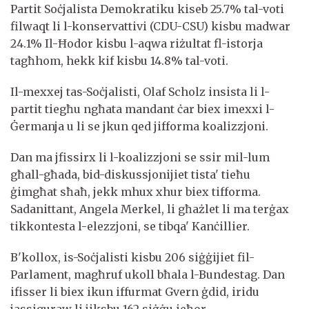
Partit Soċjalista Demokratiku kiseb 25.7% tal-voti
filwaqt li l-konservattivi (CDU-CSU) kisbu madwar
24.1% Il-Ħodor kisbu l-aqwa riżultat fl-istorja
tagħhom, hekk kif kisbu 14.8% tal-voti.
Il-mexxej tas-Soċjalisti, Olaf Scholz insista li l-
partit tiegħu ngħata mandant ċar biex imexxi l-
Ġermanja u li se jkun qed jifforma koalizzjoni.
Dan ma jfissirx li l-koalizzjoni se ssir mil-lum
għall-għada, bid-diskussjonijiet tista' tieħu
ġimgħat sħaħ, jekk mhux xhur biex tifforma.
Sadanittant, Angela Merkel, li għażlet li ma terġax
tikkontesta l-elezzjoni, se tibqa' Kanċillier.
B'kollox, is-Soċjalisti kisbu 206 siġġijiet fil-
Parlament, magħruf ukoll bħala l-Bundestag. Dan
ifisser li biex ikun iffurmat Gvern ġdid, iridu
jassiguraw li jiksbu 162 siġġu ieħor.