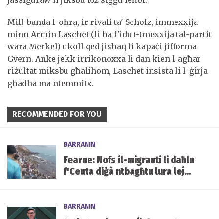
Mill-banda l-oħra, ir-rivali ta' Scholz, immexxija
minn Armin Laschet (li ħa f'idu t-tmexxija tal-partit
wara Merkel) ukoll qed jisħaq li kapaċi jifforma
Gvern. Anke jekk irrikonoxxa li dan kien l-agħar
riżultat miksbu għalihom, Laschet insista li l-ġirja
għadha ma ntemmitx.
RECOMMENDED FOR YOU
BARRANIN
Fearne: Nofs il-migranti li daħlu
f'Ceuta diġà ntbagħtu lura lejn
il-Marokk
BARRANIN