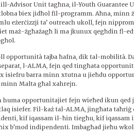
lill-Advisor Unit tagħna, il-Youth Guarantee U
jitlobna biex jidħol fil-programm. Aħna, minn
lu eżerċizzji ta’ outreach ukoll, fejn nippro
iet maż-żgħażagħ li ma jkunux qegħdin fl-ed
ogħol.
l opportunità tajba ħafna, dik tal-mobilità. 
parat, l-ALMA, fejn qed tingħata opportunità
x isiefru barra minn xtutna u jieħdu opportun
 minn Malta għal xahrejn.
wn huma opportunitajiet fejn wieħed ikun qed 
tlaq isiefer. Fil-każ tal-ALMA, jingħata taħriġ
enti, kif iqassam il-ħin tiegħu, kif iqassam i
jgħix b’mod indipendenti. Imbagħad jieħu wkol