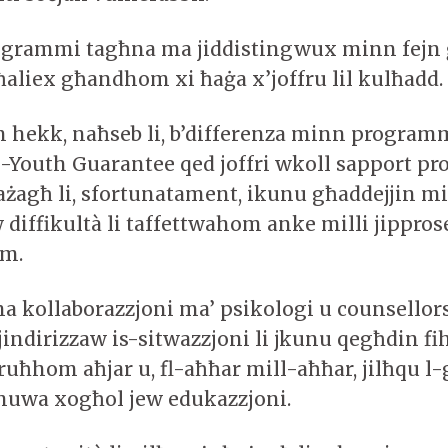
programmi tagħna ma jiddistingwux minn fejn ġ
ħaliex għandhom xi ħaġa x’joffru lil kulħadd.
 hekk, naħseb li, b’differenza minn program
l-Youth Guarantee qed joffri wkoll sapport prof
żagħ li, sfortunatament, ikunu għaddejjin m
 diffikultà li taffettwahom anke milli jippros
om.
 kollaborazzjoni ma’ psikologi u counsellors
ndirizzaw is-sitwazzjoni li jkunu qegħdin fih
ruħhom aħjar u, fl-aħħar mill-aħħar, jilħqu l
i huwa xogħol jew edukazzjoni.