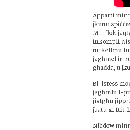
Apparti minn
jkunu spiċċa
Minflok jaqt
inkompli nis
nitkellmu fuq
jagħmel ir-r
għadda, u jku
Bl-istess mod
jagħmlu l-p
jistgħu jipp
jbatu xi ftit
Nibdew minn 