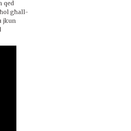
jn qed
dħol għall-
u jkun
d