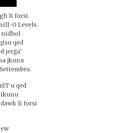
ħ li forsi
ill-O Levels.
 nidħol
qisu qed
d jerġa’
 ma jkunx
’ Settembru.
CAST u qed
 ikunu
dawk li forsi
 jew