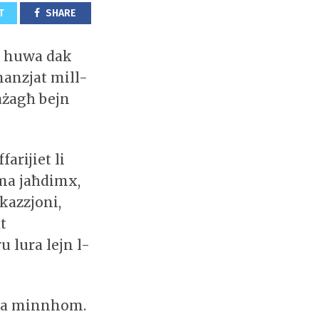
T
SHARE
ħi huwa dak
nanzjat mill-
ażagħ bejn
arijiet li
ma jaħdimx,
kazzjoni,
t
 lura lejn l-
fika minnhom.