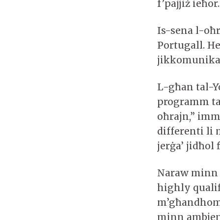
f’pajjiż ieħor.
Is-sena l-oħ
Portugall. H
jikkomunika 
L-għan tal-Y
programm tag
oħrajn,” imma
differenti li
jerġa’ jidħol
Naraw minn 
highly qualif
m’għandhomx l
minn ambjent