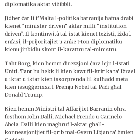
diplomatika aktar viżibbli.
Jidher ċar li f’Malta l-politika barranija ħafna drabi
kienet “minister-driven” aktar milli “institution-
driven”. Il-kontinwità tal-istat kienet teżisti, iżda l-
enfasi, il-prijoritajiet u anke t-ton diplomatiku
kienu jinbidlu skont il-karattru tal-ministru.
Taħt Borg, kien hemm direzzjoni ċara lejn l-Istati
Uniti. Tant hu hekk li kien kawt fil-kritika ta’ Iżrael
u iktar u iktar kien issorprenda lil kulħadd meta
kien issuġġerixxa l-Premju Nobel tal-Paċi għal
Donald Trump.
Kien hemm Ministri tal-Affarijiet Barranin oħra
fosthom John Dalli, Michael Frendo u Carmelo
Abela. Dalli kien magħruf l-aktar għall-
konnessjonijiet fil-qrib mal-Gvern Libjan ta’ żmien
Gaddafi.