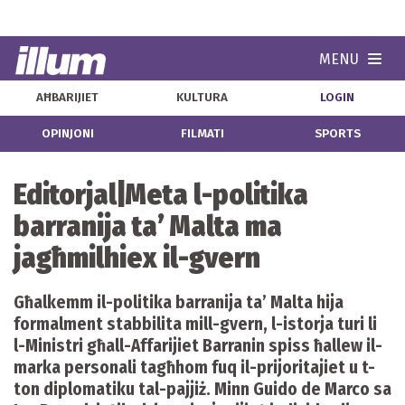
MENU
Navi
AĦBARIJIET
KULTURA
LOGIN
OPINJONI
FILMATI
SPORTS
Editorjal|Meta l-politika
barranija ta’ Malta ma
jagħmilhiex il-gvern
Għalkemm il-politika barranija ta’ Malta hija
formalment stabbilita mill-gvern, l-istorja turi li
l-Ministri għall-Affarijiet Barranin spiss ħallew il-
marka personali tagħhom fuq il-prijoritajiet u t-
ton diplomatiku tal-pajjiż. Minn Guido de Marco sa