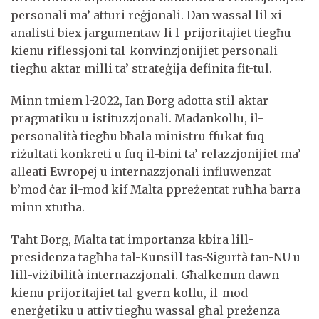
personali ma’ atturi reġjonali. Dan wassal lil xi
analisti biex jargumentaw li l-prijoritajiet tiegħu
kienu riflessjoni tal-konvinzjonijiet personali
tiegħu aktar milli ta’ strateġija definita fit-tul.
Minn tmiem l-2022, Ian Borg adotta stil aktar
pragmatiku u istituzzjonali. Madankollu, il-
personalità tiegħu bħala ministru ffukat fuq
riżultati konkreti u fuq il-bini ta’ relazzjonijiet ma’
alleati Ewropej u internazzjonali influwenzat
b’mod ċar il-mod kif Malta ppreżentat ruħha barra
minn xtutha.
Taħt Borg, Malta tat importanza kbira lill-
presidenza tagħha tal-Kunsill tas-Sigurtà tan-NU u
lill-viżibilità internazzjonali. Għalkemm dawn
kienu prijoritajiet tal-gvern kollu, il-mod
enerġetiku u attiv tiegħu wassal għal preżenza