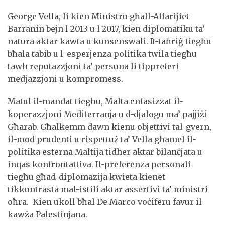
George Vella, li kien Ministru għall-Affarijiet
Barranin bejn l-2013 u l-2017, kien diplomatiku ta’
natura aktar kawta u kunsenswali. It-taħriġ tiegħu
bħala tabib u l-esperjenza politika twila tiegħu
tawh reputazzjoni ta’ persuna li tippreferi
medjazzjoni u kompromess.
Matul il-mandat tiegħu, Malta enfasizzat il-
koperazzjoni Mediterranja u d-djalogu ma’ pajjiżi
Għarab. Għalkemm dawn kienu objettivi tal-gvern,
il-mod prudenti u rispettuż ta’ Vella għamel il-
politika esterna Maltija tidher aktar bilanċjata u
inqas konfrontattiva. Il-preferenza personali
tiegħu għad-diplomazija kwieta kienet
tikkuntrasta mal-istili aktar assertivi ta’ ministri
oħra. Kien ukoll bħal De Marco voċiferu favur il-
kawża Palestinjana.