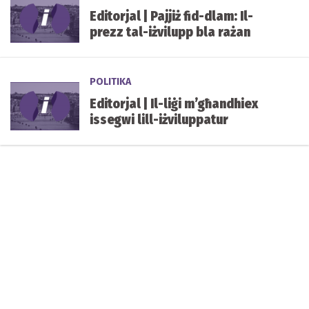
Editorjal | Pajjiż fid-dlam: Il-
prezz tal-iżvilupp bla rażan
POLITIKA
Editorjal | Il-liġi m’għandhiex
issegwi lill-iżviluppatur