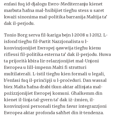
enfasi fuq id-djalogu Ewro-Mediterranju kienet
marbuta ħafna mal-ħsibijiet tiegħu stess u saret
kważi sinonima mal-politika barranija Maltija ta’
dak il-perjodu.
Tonio Borg serva fil-kariga bejn l-2008 u l-2012. L-
isfond tiegħu fil-Partit Nazzjonalista u l-
konvinzjonijiet Ewropej qawwija tiegħu kienu
riflessi fil-politika esterna ta’ dak il-perjodu. Huwa
ta prijorità kbira lir-relazzjonijiet mal-Unjoni
Ewropea u lill-impenn Malti fi strutturi
multilaterali. L-istil tiegħu kien formali u legali,
b’enfasi fuq il-prinċipji u l-proċeduri. Dan wassal
biex Malta ħafna drabi tkun aktar allinjata mal-
pożizzjonijiet Ewropej komuni. Għalkemm din
kienet il-linja tal-gvern ta’ dak iż-żmien, il-
konvinzjoni personali tiegħu favur integrazzjoni
Ewropea aktar profonda saħħet din it-tendenza.