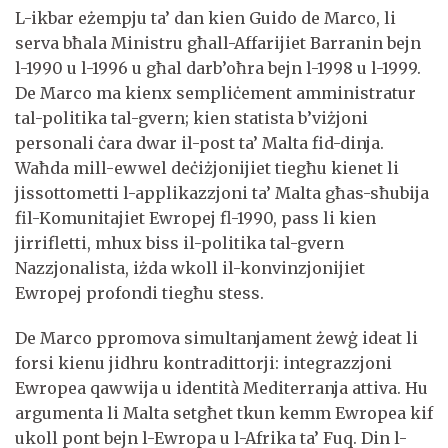
L-ikbar eżempju ta’ dan kien Guido de Marco, li
serva bħala Ministru għall-Affarijiet Barranin bejn
l-1990 u l-1996 u għal darb’oħra bejn l-1998 u l-1999.
De Marco ma kienx sempliċement amministratur
tal-politika tal-gvern; kien statista b’viżjoni
personali ċara dwar il-post ta’ Malta fid-dinja.
Waħda mill-ewwel deċiżjonijiet tiegħu kienet li
jissottometti l-applikazzjoni ta’ Malta għas-sħubija
fil-Komunitajiet Ewropej fl-1990, pass li kien
jirrifletti, mhux biss il-politika tal-gvern
Nazzjonalista, iżda wkoll il-konvinzjonijiet
Ewropej profondi tiegħu stess.
De Marco ppromova simultanjament żewġ ideat li
forsi kienu jidhru kontradittorji: integrazzjoni
Ewropea qawwija u identità Mediterranja attiva. Hu
argumenta li Malta setgħet tkun kemm Ewropea kif
ukoll pont bejn l-Ewropa u l-Afrika ta’ Fuq. Din l-