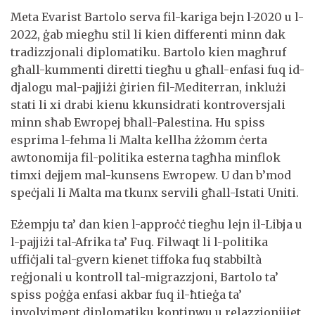
Meta Evarist Bartolo serva fil-kariga bejn l-2020 u l-
2022, ġab miegħu stil li kien differenti minn dak
tradizzjonali diplomatiku. Bartolo kien magħruf
għall-kummenti diretti tiegħu u għall-enfasi fuq id-
djalogu mal-pajjiżi ġirien fil-Mediterran, inklużi
stati li xi drabi kienu kkunsidrati kontroversjali
minn sħab Ewropej bħall-Palestina. Hu spiss
esprima l-fehma li Malta kellha żżomm ċerta
awtonomija fil-politika esterna tagħha minflok
timxi dejjem mal-kunsens Ewropew. U dan b’mod
speċjali li Malta ma tkunx servili għall-Istati Uniti.
Eżempju ta’ dan kien l-approċċ tiegħu lejn il-Libja u
l-pajjiżi tal-Afrika ta’ Fuq. Filwaqt li l-politika
uffiċjali tal-gvern kienet tiffoka fuq stabbiltà
reġjonali u kontroll tal-migrazzjoni, Bartolo ta’
spiss poġġa enfasi akbar fuq il-ħtieġa ta’
involviment diplomatiku kontinwu u relazzjonijiet