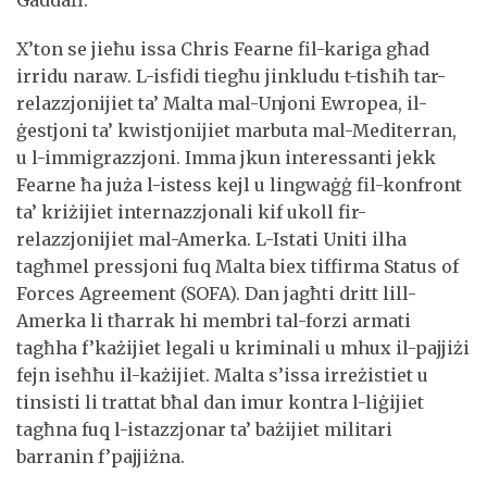
X’ton se jieħu issa Chris Fearne fil-kariga għad
irridu naraw. L-isfidi tiegħu jinkludu t-tisħiħ tar-
relazzjonijiet ta’ Malta mal-Unjoni Ewropea, il-
ġestjoni ta’ kwistjonijiet marbuta mal-Mediterran,
u l-immigrazzjoni. Imma jkun interessanti jekk
Fearne ħa juża l-istess kejl u lingwaġġ fil-konfront
ta’ kriżijiet internazzjonali kif ukoll fir-
relazzjonijiet mal-Amerka. L-Istati Uniti ilha
tagħmel pressjoni fuq Malta biex tiffirma Status of
Forces Agreement (SOFA). Dan jagħti dritt lill-
Amerka li tħarrak hi membri tal-forzi armati
tagħha f’każijiet legali u kriminali u mhux il-pajjiżi
fejn iseħħu il-każijiet. Malta s’issa irreżistiet u
tinsisti li trattat bħal dan imur kontra l-liġijiet
tagħna fuq l-istazzjonar ta’ bażijiet militari
barranin f’pajjiżna.