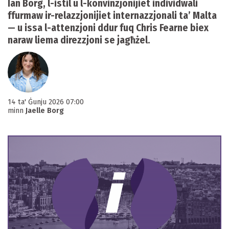
Ian Borg, l-istil u l-konvinzjonijiet individwali
ffurmaw ir-relazzjonijiet internazzjonali ta’ Malta
— u issa l-attenzjoni ddur fuq Chris Fearne biex
naraw liema direzzjoni se jagħżel.
14 ta' Ġunju 2026 07:00
minn
Jaelle Borg