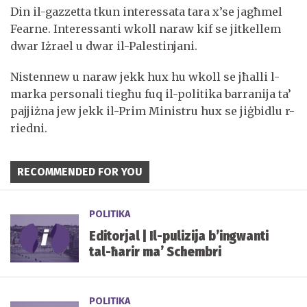
Din il-gazzetta tkun interessata tara x’se jagħmel
Fearne. Interessanti wkoll naraw kif se jitkellem
dwar Iżrael u dwar il-Palestinjani.
Nistennew u naraw jekk hux hu wkoll se jħalli l-
marka personali tiegħu fuq il-politika barranija ta’
pajjiżna jew jekk il-Prim Ministru hux se jiġbidlu r-
riedni.
RECOMMENDED FOR YOU
POLITIKA
Editorjal | Il-pulizija b’ingwanti
tal-ħarir ma’ Schembri
POLITIKA