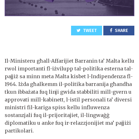
TWEET
SHARE
Il-Ministeru għall-Affarijiet Barranin ta’ Malta kellu
rwol importanti fl-iżvilupp tal-politika esterna tal-
pajjiż sa minn meta Malta kisbet l-Indipendenza fl-
1964. Iżda għalkemm il-politika barranija għandha
tkun ibbażata fuq linji gwida stabbiliti mill-gvern u
approvati mill-kabinett, l-istil personali ta’ diversi
ministri fil-kariga spiss kellu influwenza
sostanzjali fuq il-prijoritajiet, il-lingwaġġ
diplomatiku u anke fuq ir-relazzjonijiet ma’ pajjiżi
partikolari.