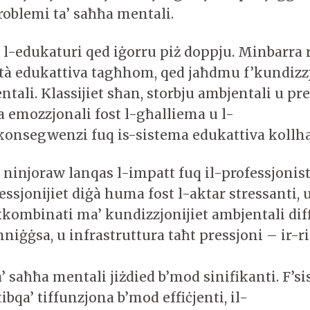
problemi ta’ saħħa mentali.
, l-edukaturi qed iġorru piż doppju. Minbarra 
tà edukattiva tagħhom, qed jaħdmu f’kundizzjo
tali. Klassijiet sħan, storbju ambjentali u pre
a emozzjonali fost l-għalliema u l-
’konsegwenzi fuq is-sistema edukattiva kollh
ninjoraw lanqas l-impatt fuq il-professjonist
ssjonijiet diġà huma fost l-aktar stressanti, 
kombinati ma’ kundizzjonijiet ambjentali diff
niġġsa, u infrastruttura taħt pressjoni – ir-ri
’ saħħa mentali jiżdied b’mod sinifikanti. F’s
tibqa’ tiffunzjona b’mod effiċjenti, il-