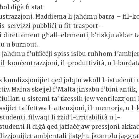
ol diġà fi stat
rustrazzjoni. Ħaddiema li jaħdmu barra – fil-k
is-servizzi pubbliċi u fit-trasport –
 direttament għall-elementi, b’riskju akbar ta
ku u burnout.
 jaħdmu f’uffiċċji spiss isibu ruħhom f’ambjen
 il-konċentrazzjoni, il-produttività, u l-burdat
 kundizzjonijiet qed jolqtu wkoll l-istudenti 
tiv. Ħafna skejjel f’Malta jinsabu f’bini antik,
iffullati u sistemi ta’ tkessiħ jew ventilazzjoni 
ssijiet taffettwa l-attenzjoni, il-memorja, u l-
tudenti, filwaqt li żżid l-irritabilità u l-
 studenti li diġà qed jaffaċċjaw pressjoni akk
izzjonijiet ambjentali jistgħu jkomplu jaggra