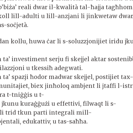
 b’biża’ reali dwar il-kwalità tal-ħajja tagħhom 
koll lill-adulti u lill-anzjani li jinkwetaw dwa
tas-soċjetà.
dan kollu, huwa ċar li s-soluzzjonijiet iridu jk
’ investiment serju fi skejjel aktar sostenibb
ilazzjoni u tkessiħ adegwati.
a’ spazji ħodor madwar skejjel, postijiet tax
nitajiet, biex jinħoloq ambjent li jtaffi l-istr
ra t-tniġġis u t-
u jkunu kuraġġużi u effettivi, filwaqt li s-
 trid tkun parti integrali mill-
entali, edukattiv, u tas-saħħa.