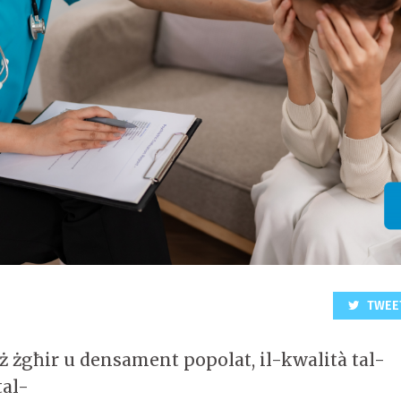
TWEE
iż żgħir u densament popolat, il-kwalità tal-
tal-