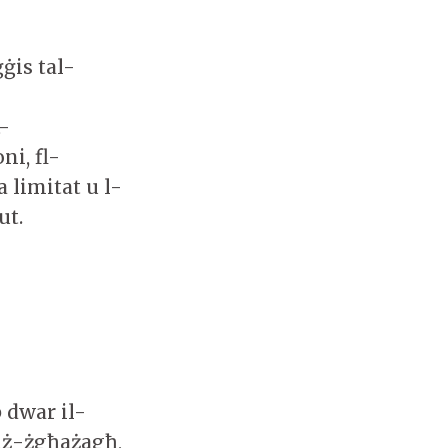
ġis tal-
t-
ni, fl-
a limitat u l-
ut.
 dwar il-
liż-żgħażagħ,