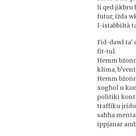
li qed jikbru
futur, iżda w
l-istabbiltà 
Fid-dawl ta’ 
fit-tul.
Hemm bżonn ta
klima, b’vent
Hemm bżonn t
xogħol u komu
politiki kont
traffiku jrid
saħħa mentali
ippjanar ambj