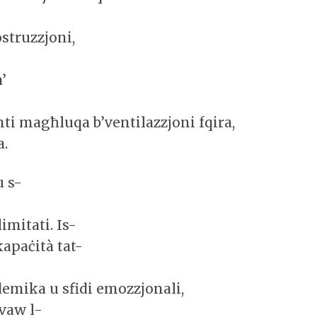
ostruzzjoni,
’
ti magħluqa b’ventilazzjoni fqira,
a.
u s-
limitati. Is-
kapaċità tat-
ademika u sfidi emozzjonali,
vaw l-