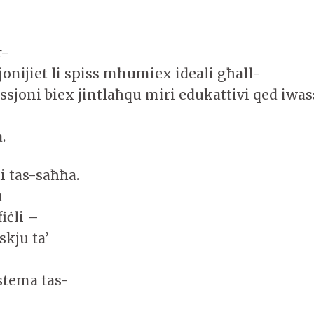
r-
nijiet li spiss mhumiex ideali għall-
ssjoni biex jintlaħqu miri edukattivi qed iwass
a.
i tas-saħħa.
u
iċli –
skju ta’
istema tas-