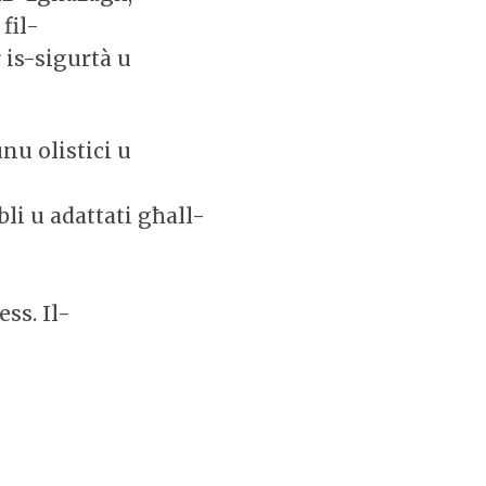
fil-
r is-sigurtà u
unu olistici u
li u adattati għall-
-
ess. Il-