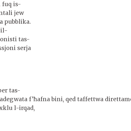
 fuq is-
ntali jew
ħa pubblika.
il-
onisti tas-
ssjoni serja
ber tas-
 adegwata f’ħafna bini, qed taffettwa direttam
xklu l-irqad,
.