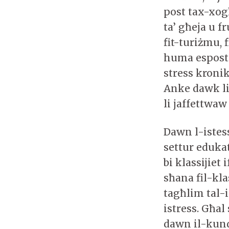
post tax-xogħ
ta’ għeja u f
fit-turiżmu, f
huma esposti
stress kroni
Anke dawk li
li jaffettwaw
Dawn l-istess
settur edukat
bi klassijiet 
sħana fil-kla
tagħlim tal-is
istress. Għal
dawn il-kund