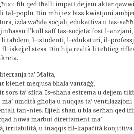
ħixu fih qed tħalli impatt dejjem aktar qawwi
i tal-poplu. Din mhijiex biss kwistjoni ambje
ttura, iżda waħda soċjali, edukattiva u tas-saħ
jinħassu f’kull saff tas-soċjetà: fost l-anzjani, 
li taħdem, l-istudenti, l-edukaturi, il-professj
l-iskejjel stess. Din hija realtà li teħtieġ rifle
nkreta.
terranja ta’ Malta,
nt kienet meqjusa bħala vantaġġ,
ir sors ta’ sfida. Is-sħana estrema u dejjem tik
n ma’ umdità għolja u nuqqas ta’ ventilazzjoni
tali tan-nies. Iljieli sħan u bla serħan qed ifi
 rqad huwa marbut direttament ma’
à, irritabilità, u tnaqqis fil-kapaċità konjittiva