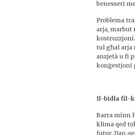
benesseri me
Problema tras
arja, marbut 
kostruzzjoni.
tul għal arja
anzjetà u fi 
konġestjoni g
Il-bidla fil-k
Barra minn he
klima qed toħ
futur. Dan qe