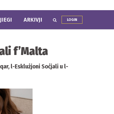
JIEGI
ARKIVJI
LOGIN
li f’Malta
r, l-Esklużjoni Soċjali u l-