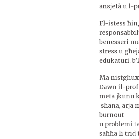
ansjetà u l-
Fl-istess ħin
responsabbil
benesseri men
stress u għej
edukaturi, b
Ma nistgħux 
Dawn il-profe
meta jkunu k
sħana, arja m
burnout
u problemi ta
saħħa li trid 