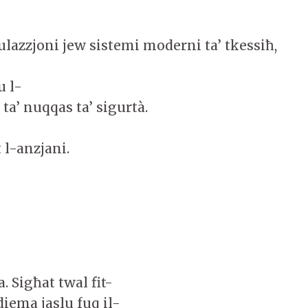
sulazzjoni jew sistemi moderni ta’ tkessiħ,
u l-
 ta’ nuqqas ta’ sigurtà.
 l-anzjani.
. Sigħat twal fit-
diema jaslu fuq il-