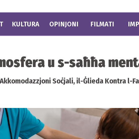
T
KULTURA
OPINJONI
FILMATI
IMP
tmosfera u s-saħħa menta
kkomodazzjoni Soċjali, il-Ġlieda Kontra l-Faqa