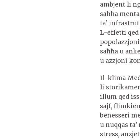
ambjent li ng
saħħa mental
ta’ infrastru
L-effetti qed 
popolazzjoni 
saħħa u anke f
u azzjoni ko
Il-klima Medi
li storikame
illum qed iss
sajf, flimkie
benesseri men
u nuqqas ta’
stress, anzjet