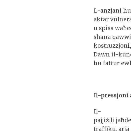
L-anzjani hu
aktar vulnera
u spiss waħe
sħana qawwija
kostruzzjoni,
Dawn il-kundi
hu fattur ew
Il-pressjoni
Il-
pajjiż li jaħ
traffiku, arj