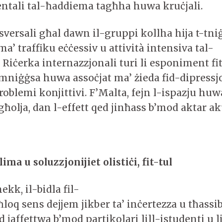
ntali tal-ħaddiema tagħha huwa kruċjali.
versali għal dawn il-gruppi kollha hija t-tniġ
ma’ traffiku eċċessiv u attività intensiva tal-
 Riċerka internazzjonali turi li esponiment fi
 mniġġsa huwa assoċjat ma’ żieda fid-dipressjo
problemi konjittivi. F’Malta, fejn l-ispazju huw
ħolja, dan l-effett qed jinħass b’mod aktar ak
lima u soluzzjonijiet olistiċi, fit-tul
kk, il-bidla fil-
loq sens dejjem jikber ta’ inċertezza u tħassib
d jaffettwa b’mod partikolari lill-istudenti u 