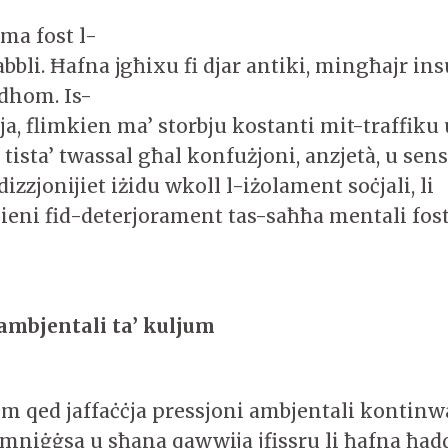
ma fost l-
bbli. Ħafna jgħixu fi djar antiki, mingħajr in
dhom. Is-
, flimkien ma’ storbju kostanti mit-traffiku 
 tista’ twassal għal konfużjoni, anzjetà, u sens
zzjonijiet iżidu wkoll l-iżolament soċjali, li
lieni fid-deterjorament tas-saħħa mentali fost
 ambjentali ta’ kuljum
dem qed jaffaċċja pressjoni ambjentali kontinwa
a mniġġsa u sħana qawwija jfissru li ħafna ħad