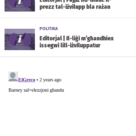
prezz tal-iżvilupp bla rażan
POLITIKA
Editorjal | Il-liġi m’għandhiex
issegwi lill-iżviluppatur