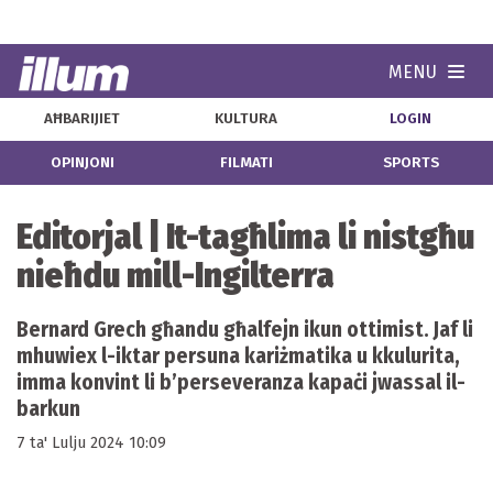
MENU
Navi
AĦBARIJIET
KULTURA
LOGIN
OPINJONI
FILMATI
SPORTS
Editorjal | It-tagħlima li nistgħu
nieħdu mill-Ingilterra
Bernard Grech għandu għalfejn ikun ottimist. Jaf li
mhuwiex l-iktar persuna kariżmatika u kkulurita,
imma konvint li b’perseveranza kapaċi jwassal il-
barkun
7 ta' Lulju 2024 10:09