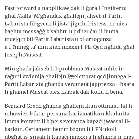
Fast forward u napplikaw dak li ġara l-Ingilterra
għal Malta. M’għandux għalfejn jaħseb il-Partit
Laburista fil-gvern li jista’ jiġrilu l-istess. In-nies
bagħtu messaġġ b’saħħtu u jidher ċar li huma
mdejqin bil-Partit Laburista u bl-arroganza
u l-ħmieġ ta’ min kien imexxi l-PL. Qed ngħidu għal
Joseph Muscat.
Min għadu jaħseb li l-problema Muscat mhix ir-
raġuni ewlenija għalfejn lelettorat qed jinnega l-
Partit Laburista għandu verament japprezza l-ħsara
li għamel Muscat biex ifarrak dak kollu li bena.
Bernard Grech għandu għalfejn ikun ottimist. Jaf li
mhuwiex l-iktar persuna kariżmatika u kkulurita,
imma konvint li b’perseveranza kapaċi jwassal il-
barkun. Ċertament hemm bżonn li l-PN ukoll
jibgħat is-sinjali li kapaċi jmexxi u li għandu n-nies