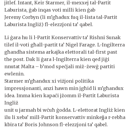
jitlef. Intant, Keir Starmer, il-mexxej tal-Partit
Laburista, ġab inqas voti milli kien ġab
Jeremy Corbyn (li m’għadux fuq il-lista tal-Partit
Laburista Ingliż) fl-elezzjoni ta’ qabel.
Li ġara hu li l-Partit Konservattiv ta’ Rishni Sunak
tilef il-voti għall-partit ta’ Nigel Farage. L-Ingilterra
għandha sistema arkajka elettorali tal-first past
the post. Dak li ġara l-Ingilterra kien qed jiġi
nnutat Malta – b’mod speċjali miż-żewġ partiti
ewlenin.
Starmer m’għandux xi viżjoni politika
impressjonanti, anzi hawn min jgħid li m’għandux
idea. Imma kien kapaċi jżomm il-Partit Laburista
Ingliż
unit u jarmah bi wċuħ ġodda. L-elettorat Ingliż kien
ilu li xeba’ mill-Partit konservattiv minkejja r-rebħa
kbira ta’ Boris Johnson fl-elezzjoni ta’ qabel.