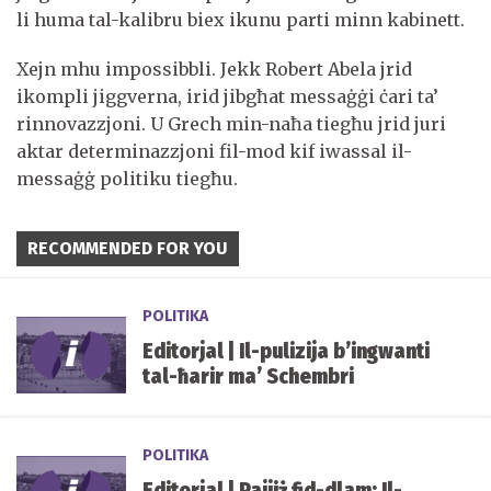
li huma tal-kalibru biex ikunu parti minn kabinett.
Xejn mhu impossibbli. Jekk Robert Abela jrid
ikompli jiggverna, irid jibgħat messaġġi ċari ta’
rinnovazzjoni. U Grech min-naħa tiegħu jrid juri
aktar determinazzjoni fil-mod kif iwassal il-
messaġġ politiku tiegħu.
RECOMMENDED FOR YOU
POLITIKA
Editorjal | Il-pulizija b’ingwanti
tal-ħarir ma’ Schembri
POLITIKA
Editorjal | Pajjiż fid-dlam: Il-