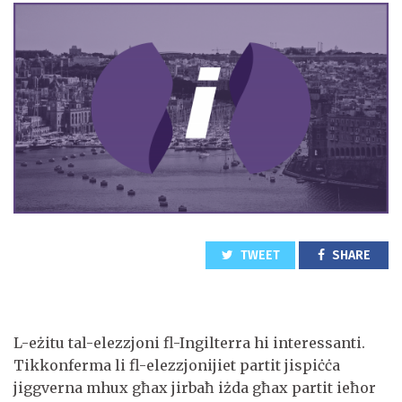
TWEET
SHARE
L-eżitu tal-elezzjoni fl-Ingilterra hi interessanti.
Tikkonferma li fl-elezzjonijiet partit jispiċċa
jiggverna mhux għax jirbaħ iżda għax partit ieħor