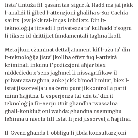
tista’ tintuża fil-qasam tas-sigurtà. Ħadd ma jaf jekk
l-analiżi li ġibed l-attenzjoni għaliha s-Sur Cachia
saritx, jew jekk tal-inqas inbdietx. Din it-
teknoloġija tinvadi l-privatezza ta’ kulħadd b’sogru
li tikser id-drittijiet fundamentali tagħna lkoll.
Meta jkun eżaminat dettaljatament kif l-użu ta’ din
it-teknoloġija jista’ jkollha effett fuq l-attività
kriminali inkunu f’pożizzjoni aħjar biex
niddeċiedu x’sens jagħmel li nissagrifikaw il-
privatezza tagħna, anke jekk b’mod limitat, biex l-
istat jissorvelja u sa ċertu punt jikkontrolla parti
minn ħajjitna. L-esperjenza tal-użu ta’ din it-
teknoloġija fir-Renju Unit għandha twassalna
għall-konklużjoni waħda: għandna nsemmgħu
leħinna u nieqfu lill-istat li jrid jissorvelja ħajjitna.
Il-Gvern għandu l-obbligu li jibda konsultazzjoni