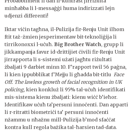
Probabbilment li dan il-kuntrast jirriżulta
minħabba li l-messaġġi huma indirizzati lejn
udjenzi differenti!
Iktar viċin tagħna, il-Pulizija fir-Renju Unit ilhom
ftit taż-żmien jesperimentaw bit-teknoliġija li
tirrikonoxxi l-uċuħ.
Big Brother Watch
, grupp li
jikkampanja favur id-drittijiet ċivili fir-Renju Unit
jirrapporta li s-sistemi użati jagħtu riżultati
żbaljati 9 darbiet minn 10. F’rapport twil 56 paġna,
li kien ippubblikat f’Mejju li għadda bit-titlu
Face
Off. The lawless growth of facial recognition in UK
policing,
kien konkluż li 95% tal-uċuħ identifikati
mis-sistema kienu żbaljati: kienu wiċċ b’ieħor.
Identifikaw uċuħ ta’persuni innoċenti. Dan apparti
li r-ritratti biometriċi ta’ persuni innoċenti
nżammu u nħażnu mill-Pulizija b’mod sfaċċat
kontra kull regola bażika tal-ħarsien tad-data.