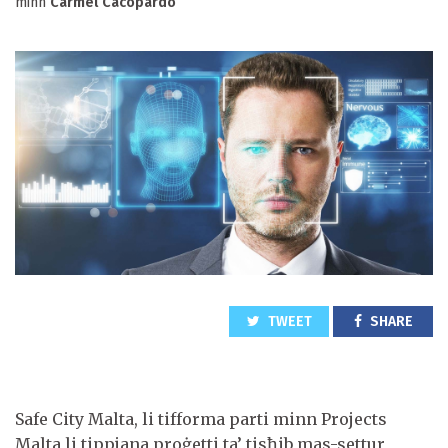
minn
Carmel Cacopardo
TWEET
SHARE
Safe City Malta, li tifforma parti minn Projects
Malta li tippjana proġetti ta’ tisħib mas-settur