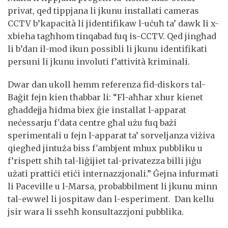
privat, qed tippjana li jkunu installati cameras
CCTV b’kapacità li jidentifikaw l-uċuħ ta’ dawk li x-
xbieha tagħhom tinqabad fuq is-CCTV. Qed jingħad
li b’dan il-mod ikun possibli li jkunu identifikati
persuni li jkunu involuti f’attività kriminali.
Dwar dan ukoll hemm referenza fid-diskors tal-
Baġit fejn kien tħabbar li: “Fl-aħħar xhur kienet
għaddejja ħidma biex ġie installat l-apparat
neċessarju f'data centre għal użu fuq bażi
sperimentali u fejn l-apparat ta’ sorveljanza viżiva
qiegħed jintuża biss f'ambjent mhux pubbliku u
f’rispett sħiħ tal-liġijiet tal-privatezza billi jiġu
użati prattiċi etiċi internazzjonali.” Ġejna infurmati
li Paceville u l-Marsa, probabbilment li jkunu minn
tal-ewwel li jospitaw dan l-esperiment. Dan kellu
jsir wara li sseħħ konsultazzjoni pubblika.