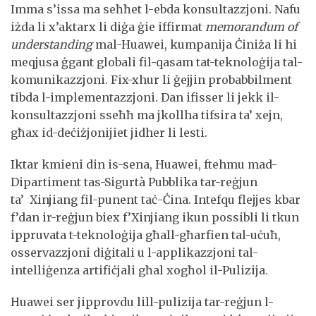
Imma s’issa ma seħħet l-ebda konsultazzjoni. Nafu
iżda li x’aktarx li diġa ġie iffirmat
memorandum of
understanding
mal-Huawei, kumpanija Ċiniża li hi
meqjusa ġgant globali fil-qasam tat-teknoloġija tal-
komunikazzjoni. Fix-xhur li ġejjin probabbilment
tibda l-implementazzjoni. Dan ifisser li jekk il-
konsultazzjoni sseħħ ma jkollha tifsira ta’ xejn,
għax id-deċiżjonijiet jidher li lesti.
Iktar kmieni din is-sena, Huawei, ftehmu mad-
Dipartiment tas-Sigurtà Pubblika tar-reġjun
ta’ Xinjiang fil-punent taċ-Ċina. Intefqu flejjes kbar
f’dan ir-reġjun biex f’Xinjiang ikun possibli li tkun
ippruvata t-teknoloġija għall-għarfien tal-uċuħ,
osservazzjoni diġitali u l-applikazzjoni tal-
intelliġenza artifiċjali għal xogħol il-Pulizija.
Huawei ser jipprovdu lill-pulizija tar-reġjun l-