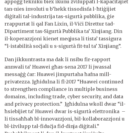
appoġġ tekniku biex ikunu żviluppati l-kapaċitajiet
tan-nies involuti u b’hekk tissodisfa l-ħtiġijiet
diġitali tal-industrija tas-sigurtà pubblika, ġie
rrappurtat li qal Fan Lixin, il-Viċi Direttur tad-
Dipartiment tas-Sigurtà Pubblika ta’ Xinjiang. Din
il-koperazzjoni kienet meqjusa li tista’ tassigura
“l-istabilità soċjali u s-sigurtà fit-tul ta’ Xinjiang”.
Dan jikkuntrasta ma dak li nsibu fir-rapport
annwali ta’ Huawei għas-sena 2017 li jwassal
messaġġ ċar: Huawei jimpurtaha ħafna mill-
privatezza. Jgħidulna li fl-2017 “Huawei continued
to strengthen compliance in multiple business
domains, including trade, cyber security, and data
and privacy protection.” Jgħidulna wkoll dwar “il-
ħsiebijiet ta’ Huawei dwar is-sigurtà elettronika –
li tissaħħaħ bl-innovazzjoni, bil-kollaborazzjoni u
bl-iżvilupp tal-fiduċja fid-dinja diġitali.”