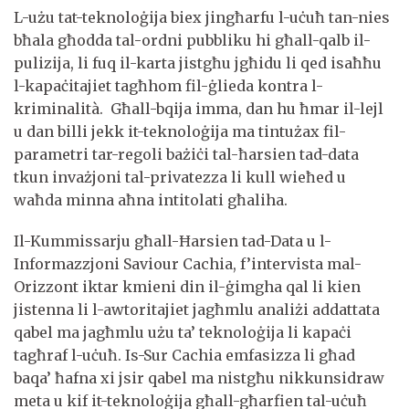
L-użu tat-teknoloġija biex jingħarfu l-uċuħ tan-nies
bħala għodda tal-ordni pubbliku hi għall-qalb il-
pulizija, li fuq il-karta jistgħu jgħidu li qed isaħħu
l-kapaċitajiet tagħhom fil-ġlieda kontra l-
kriminalità. Għall-bqija imma, dan hu ħmar il-lejl
u dan billi jekk it-teknoloġija ma tintużax fil-
parametri tar-regoli bażiċi tal-ħarsien tad-data
tkun invażjoni tal-privatezza li kull wieħed u
waħda minna aħna intitolati għaliha.
Il-Kummissarju għall-Ħarsien tad-Data u l-
Informazzjoni Saviour Cachia, f’intervista mal-
Orizzont iktar kmieni din il-ġimgha qal li kien
jistenna li l-awtoritajiet jagħmlu analiżi addattata
qabel ma jagħmlu użu ta’ teknoloġija li kapaċi
tagħraf l-uċuħ. Is-Sur Cachia emfasizza li għad
baqa’ ħafna xi jsir qabel ma nistgħu nikkunsidraw
meta u kif it-teknoloġija għall-għarfien tal-uċuħ