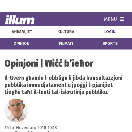
MENU
Navi
AĦBARIJIET
KULTURA
LOGIN
OPINJONI
FILMATI
SPORTS
Opinjoni | Wiċċ b’ieħor
Il-Gvern għandu l-obbligu li jibda konsultazzjoni
pubblika immedjatament u jpoġġi l-pjanijiet
tiegħu taħt il-lenti tal-iskrutinju pubbliku.
16 ta' Novembru 2018 10:18