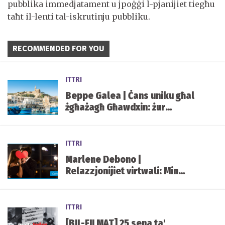
pubblika immedjatament u jpoġġi l-pjanijiet tiegħu
taħt il-lenti tal-iskrutinju pubbliku.
RECOMMENDED FOR YOU
ITTRI
Beppe Galea | Ċans uniku għal
żgħażagħ Għawdxin: żur
Strasburgu Għall-European
Youth Event
ITTRI
Marlene Debono |
Relazzjonijiet virtwali: Min
imissu? Bi klikk iddawwarha kif
trid
ITTRI
[BIL-FILMAT] 25 sena ta'