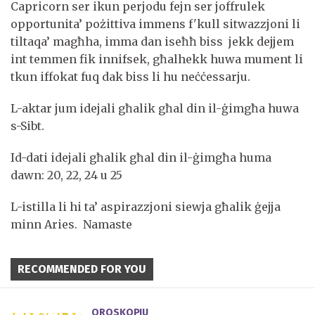
Capricorn ser ikun perjodu fejn ser joffrulek
opportunita’ pożittiva immens f'kull sitwazzjoni li
tiltaqa’ magħha, imma dan iseħħ biss jekk dejjem
int temmen fik innifsek, għalhekk huwa mument li
tkun iffokat fuq dak biss li hu neċċessarju.
L-aktar jum idejali għalik għal din il-ġimgħa huwa
s-Sibt.
Id-dati idejali għalik għal din il-ġimgħa huma
dawn: 20, 22, 24 u 25
L-istilla li hi ta’ aspirazzjoni siewja għalik ġejja
minn Aries. Namaste
RECOMMENDED FOR YOU
OROSKOPJU