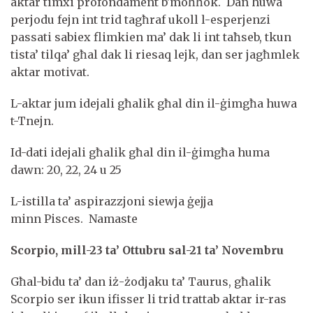
aktar timxi profondament b'moħħok. Dan huwa
perjodu fejn int trid tagħraf ukoll l-esperjenzi
passati sabiex flimkien ma’ dak li int taħseb, tkun
tista’ tilqa’ għal dak li riesaq lejk, dan ser jagħmlek
aktar motivat.
L-aktar jum idejali għalik għal din il-ġimgħa huwa
t-Tnejn.
Id-dati idejali għalik għal din il-ġimgħa huma
dawn: 20, 22, 24 u 25
L-istilla ta’ aspirazzjoni siewja ġejja
minn Pisces. Namaste
Scorpio, mill-23 ta’ Ottubru sal-21 ta’ Novembru
Għal-bidu ta’ dan iż-żodjaku ta’ Taurus, għalik
Scorpio ser ikun ifisser li trid trattab aktar ir-ras