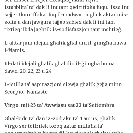
istabbilta’ ta’ dak li int tant qed tiffoka fuqu. Issa int
sejjer tkun iffokat fuq il-madwar tiegħek aktar mis-
soltu u dan jawgura tajjeb sabiex dak li int tant
tixtieq jibda jagħtik is-sodisfazzjon tant meħtieġ.
L-aktar jum idejali għalik għal din il-ġimgħa huwa
l-Ħamis.
Id-dati idejali għalik għal din il-ġimgħa huma
dawn: 20, 22, 23 u 24
L-istilla ta’ aspirazzjoni siewja għalik ġejja minn
Scorpio. Namaste
Virgo, mit-23 ta’ Awwissu sat-22 ta’Settembru
Għal-bidu ta’ dan iż-żodjaku ta’ Taurus, għalik
Virgo ser toffrilek toroq aktar miftuħa ta’