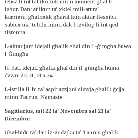
iebsa li int taf ikollok minn mument għal l-
ieħor. Dan jaf ikun ta’ xkiel mill-att ta’
karriera, għalhekk għaraf kun aktar flessibli
sabiex ma’ teħilx minn dak l-iżvilup li int qed
tistenna.
L-aktar jum idejali għalik għal din il-ġimgħa huwa
l-Ġimgħa.
Id-dati idejali għalik għal din il-ġimgħa huma
dawn: 20, 21, 23 u 24
L-istilla li hi ta’ aspirazzjoni siewja għalik ġejja
minn Taurus. Namaste
Sagittarius, mit-22 ta’ Novembru sal-21 ta’
Diċembru
Għal-bidu ta’ dan iż-żodajku ta’ Taurus għalik