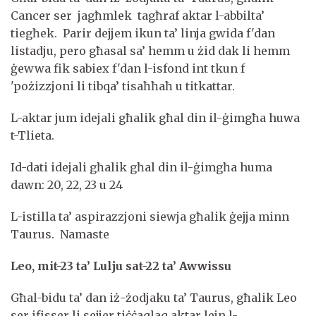
Cancer ser jagħmlek tagħraf aktar l-abbilta’
tiegħek. Parir dejjem ikun ta’ linja gwida f'dan
listadju, pero għasal sa’ hemm u żid dak li hemm
ġewwa fik sabiex f'dan l-isfond int tkun f
'pożizzjoni li tibqa’ tisaħħaħ u titkattar.
L-aktar jum idejali għalik għal din il-ġimgħa huwa
t-Tlieta.
Id-dati idejali għalik għal din il-ġimgħa huma
dawn: 20, 22, 23 u 24
L-istilla ta’ aspirazzjoni siewja għalik ġejja minn
Taurus. Namaste
Leo, mit-23 ta’ Lulju sat-22 ta’ Awwissu
Għal-bidu ta’ dan iż-żodjaku ta’ Taurus, għalik Leo
ser ifisser li sejjer tiċċaqlaq aktar lejn l-