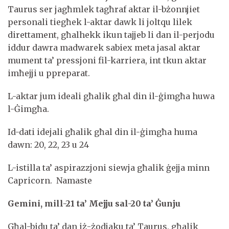
Taurus ser jagħmlek tagħraf aktar il-bżonnjiet
personali tiegħek l-aktar dawk li joltqu lilek
direttament, għalhekk ikun tajjeb li dan il-perjodu
iddur dawra madwarek sabiex meta jasal aktar
mument ta’ pressjoni fil-karriera, int tkun aktar
imħejji u ppreparat.
L-aktar jum ideali għalik għal din il-ġimgħa huwa
l-Ġimgħa.
Id-dati idejali għalik għal din il-ġimgħa huma
dawn: 20, 22, 23 u 24
L-istilla ta’ aspirazzjoni siewja għalik ġejja minn
Capricorn. Namaste
Gemini, mill-21 ta’ Mejju sal-20 ta’ Ġunju
Għal-bidu ta’ dan iż-żodjaku ta’ Taurus, għalik