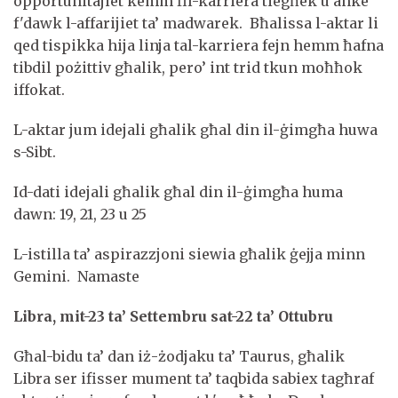
opportunitajiet kemm fil-karriera tiegħek u anke
f'dawk l-affarijiet ta’ madwarek. Bħalissa l-aktar li
qed tispikka hija linja tal-karriera fejn hemm ħafna
tibdil pożittiv għalik, pero’ int trid tkun moħħok
iffokat.
L-aktar jum idejali għalik għal din il-ġimgħa huwa
s-Sibt.
Id-dati idejali għalik għal din il-ġimgħa huma
dawn: 19, 21, 23 u 25
L-istilla ta’ aspirazzjoni siewia għalik ġejja minn
Gemini. Namaste
Libra, mit-23 ta’ Settembru sat-22 ta’ Ottubru
Għal-bidu ta’ dan iż-żodjaku ta’ Taurus, għalik
Libra ser ifisser mument ta’ taqbida sabiex tagħraf