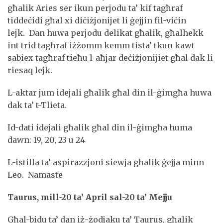
għalik Aries ser ikun perjodu ta’ kif tagħraf
tiddeċidi għal xi diċiżjonijet li ġejjin fil-viċin
lejk. Dan huwa perjodu delikat għalik, għalhekk
int trid tagħraf iżżomm kemm tista’ tkun kawt
sabiex tagħraf tieħu l-aħjar deċiżjonijiet għal dak li
riesaq lejk.
L-aktar jum idejali għalik għal din il-ġimgħa huwa
dak ta’ t-Tlieta.
Id-dati idejali għalik għal din il-ġimgħa huma
dawn: 19, 20, 23 u 24
L-istilla ta’ aspirazzjoni siewja għalik ġejja minn
Leo. Namaste
Taurus, mill-20 ta’ April sal-20 ta’ Mejju
Għal-bidu ta’ dan iż-żodjaku ta’ Taurus, għalik