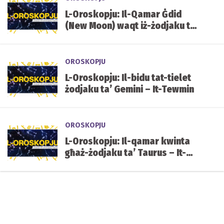
L-Oroskopju: Il-Qamar Ġdid
(New Moon) waqt iż-żodjaku ta’
Gemini – It-Tewmin
OROSKOPJU
L-Oroskopju: Il-bidu tat-tielet
żodjaku ta’ Gemini – It-Tewmin
OROSKOPJU
L-Oroskopju: Il-qamar kwinta
għaż-żodjaku ta’ Taurus – It-
Tawr