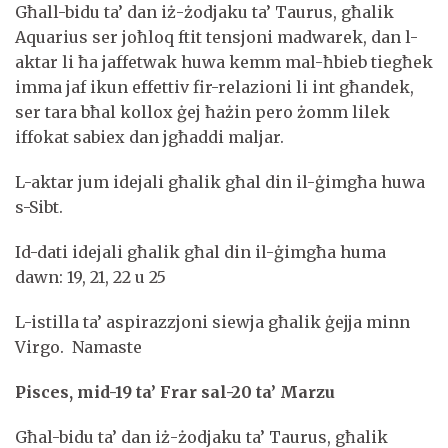
Għall-bidu ta’ dan iż-żodjaku ta’ Taurus, għalik
Aquarius ser joħloq ftit tensjoni madwarek, dan l-
aktar li ħa jaffetwak huwa kemm mal-ħbieb tiegħek
imma jaf ikun effettiv fir-relazioni li int għandek,
ser tara bħal kollox ġej ħażin pero żomm lilek
iffokat sabiex dan jgħaddi maljar.
L-aktar jum idejali għalik għal din il-ġimgħa huwa
s-Sibt.
Id-dati idejali għalik għal din il-ġimgħa huma
dawn: 19, 21, 22 u 25
L-istilla ta’ aspirazzjoni siewja għalik ġejja minn
Virgo. Namaste
Pisces, mid-19 ta’ Frar sal-20 ta’ Marzu
Għal-bidu ta’ dan iż-żodjaku ta’ Taurus, għalik