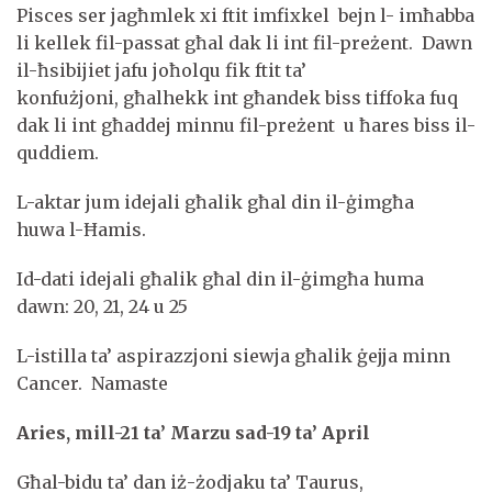
Pisces ser jagħmlek xi ftit imfixkel bejn l- imħabba
li kellek fil-passat għal dak li int fil-preżent. Dawn
il-ħsibijiet jafu joħolqu fik ftit ta’
konfużjoni, għalhekk int għandek biss tiffoka fuq
dak li int għaddej minnu fil-preżent u ħares biss il-
quddiem.
L-aktar jum idejali għalik għal din il-ġimgħa
huwa l-Ħamis.
Id-dati idejali għalik għal din il-ġimgħa huma
dawn: 20, 21, 24 u 25
L-istilla ta’ aspirazzjoni siewja għalik ġejja minn
Cancer. Namaste
Aries, mill-21 ta’ Marzu sad-19 ta’ April
Għal-bidu ta’ dan iż-żodjaku ta’ Taurus,