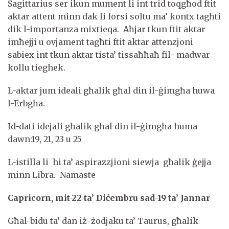
Sagittarius ser ikun mument li int trid toqgħod ftit
aktar attent minn dak li forsi soltu ma’ kontx tagħti
dik l-importanza mixtieqa. Aħjar tkun ftit aktar
imħejji u ovjament tagħti ftit aktar attenzjoni
sabiex int tkun aktar tista’ tissaħħaħ fil- madwar
kollu tieghek.
L-aktar jum ideali għalik għal din il-ġimgħa huwa
l-Erbgħa.
Id-dati idejali għalik għal din il-ġimgħa huma
dawn:19, 21, 23 u 25
L-istilla li hi ta’ aspirazzjioni siewja għalik ġejja
minn Libra. Namaste
Capricorn, mit-22 ta’ Diċembru sad-19 ta’ Jannar
Għal-bidu ta’ dan iż-żodjaku ta’ Taurus, għalik