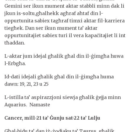
Gemini ser ikun mument aktar stabbli minn dak li
jkun is-soltu,għalhekk agħraf aħtaf din l-
oppurtunita sabiex tagħraf timxi aktar fil-karriera
tiegħek. Dan ser ikun mument ta’ aktar
oppurtunitajiet sabiex turi il vera kapaċitajiet li int
tħaddan.
L-aktar jum idejal għalik għal din il-ġimgħa huwa
l-Erbgħa.
Id-dati idejali għalik għal din il-ġimgħa huma
dawn: 19, 21, 23 u 25
L-istilla ta’ aspirazzjoni siewja għalik ġejja minn
Aquarius. Namaste
Cancer, mill-21 ta’ Ġunju sat-22 ta’ Lulju
Għal-bidu ta’ dan iż-żodjaku ta’ Taurus, għalik