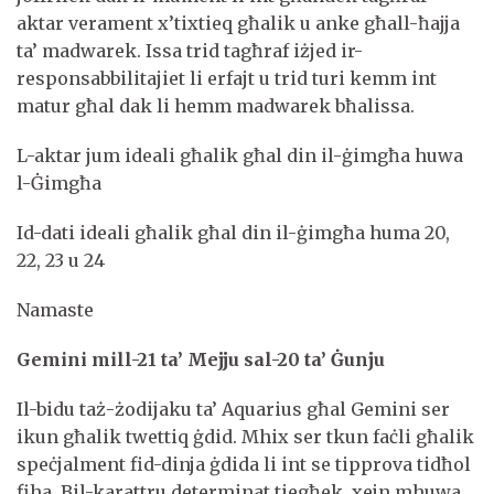
aktar verament x’tixtieq għalik u anke għall-ħajja
ta’ madwarek. Issa trid tagħraf iżjed ir-
responsabbilitajiet li erfajt u trid turi kemm int
matur għal dak li hemm madwarek bħalissa.
L-aktar jum ideali għalik għal din il-ġimgħa huwa
l-Ġimgħa
Id-dati ideali għalik għal din il-ġimgħa huma 20,
22, 23 u 24
Namaste
Gemini mill-21 ta’ Mejju sal-20 ta’ Ġunju
Il-bidu taż-żodijaku ta’ Aquarius għal Gemini ser
ikun għalik twettiq ġdid. Mhix ser tkun faċli għalik
speċjalment fid-dinja ġdida li int se tipprova tidħol
fiha. Bil-karattru determinat tiegħek, xejn mhuwa