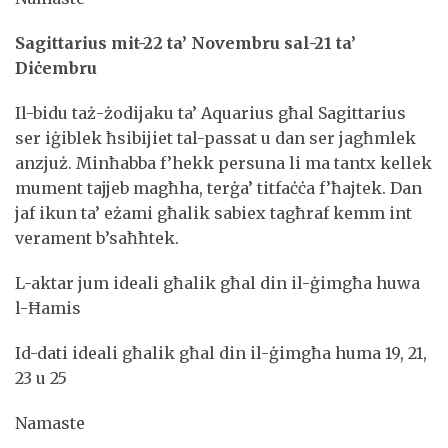
Sagittarius mit-22 ta’ Novembru sal-21 ta’
Diċembru
Il-bidu taż-żodijaku ta’ Aquarius għal Sagittarius
ser iġiblek ħsibijiet tal-passat u dan ser jagħmlek
anzjuż. Minħabba f’hekk persuna li ma tantx kellek
mument tajjeb magħha, terġa’ titfaċċa f’ħajtek. Dan
jaf ikun ta’ eżami għalik sabiex tagħraf kemm int
verament b’saħħtek.
L-aktar jum ideali għalik għal din il-ġimgħa huwa
l-Ħamis
Id-dati ideali għalik għal din il-ġimgħa huma 19, 21,
23 u 25
Namaste