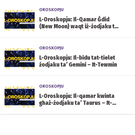
OROSKOPJU
L-Oroskopju: Il-Qamar Ġdid
(New Moon) waqt iż-żodjaku ta’
Gemini – It-Tewmin
OROSKOPJU
L-Oroskopju: Il-bidu tat-tielet
żodjaku ta’ Gemini – It-Tewmin
OROSKOPJU
L-Oroskopju: Il-qamar kwinta
għaż-żodjaku ta’ Taurus – It-
Tawr