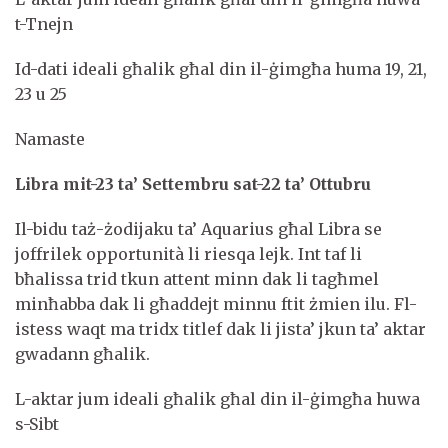
t-Tnejn
Id-dati ideali għalik għal din il-ġimgħa huma 19, 21,
23 u 25
Namaste
Libra mit-23 ta’ Settembru sat-22 ta’ Ottubru
Il-bidu taż-żodijaku ta’ Aquarius għal Libra se
joffrilek opportunità li riesqa lejk. Int taf li
bħalissa trid tkun attent minn dak li tagħmel
minħabba dak li għaddejt minnu ftit żmien ilu. Fl-
istess waqt ma tridx titlef dak li jista’ jkun ta’ aktar
gwadann għalik.
L-aktar jum ideali għalik għal din il-ġimgħa huwa
s-Sibt