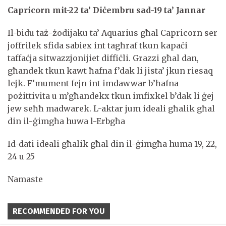
Capricorn mit-22 ta’ Diċembru sad-19 ta’ Jannar
Il-bidu taż-żodijaku ta’ Aquarius għal Capricorn ser
joffrilek sfida sabiex int tagħraf tkun kapaċi
taffaċja sitwazzjonijiet diffiċli. Grazzi għal dan,
għandek tkun kawt ħafna f’dak li jista’ jkun riesaq
lejk. F’mument fejn int imdawwar b’ħafna
pożittivita u m’għandekx tkun imfixkel b’dak li ġej
jew seħħ madwarek. L-aktar jum ideali għalik għal
din il-ġimgħa huwa l-Erbgħa
Id-dati ideali għalik għal din il-ġimgħa huma 19, 22,
24 u 25
Namaste
RECOMMENDED FOR YOU