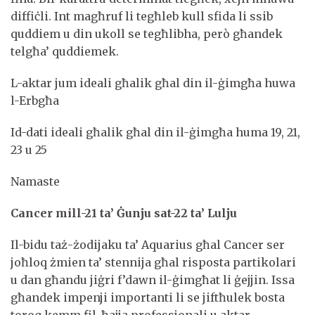
diffiċli. Int magħruf li tegħleb kull sfida li ssib
quddiem u din ukoll se tegħlibha, però għandek
telgħa’ quddiemek.
L-aktar jum ideali għalik għal din il-ġimgħa huwa
l-Erbgħa
Id-dati ideali għalik għal din il-ġimgħa huma 19, 21,
23 u 25
Namaste
Cancer mill-21 ta’ Ġunju sat-22 ta’ Lulju
Il-bidu taż-żodijaku ta’ Aquarius għal Cancer ser
joħloq żmien ta’ stennija għal risposta partikolari
u dan għandu jiġri f’dawn il-ġimgħat li ġejjin. Issa
għandek impenji importanti li se jiftħulek bosta
toroq kemm fil-ħajja professjonali u aktar.