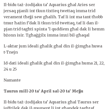
Il-bidu taż-żodijaku ta’ Aquarius għal Aries ser
jersaq pjanli int tkun tixtieq twettaq imma trid
verament tħejji sew għalih. Taf li int ma tant tħobb
tmur ħażin f’dak li tkun trid twettaq, taf li dan il-
pjan trid tagħti spinta ’l quddiem għal dak li hemm
bżonn isir. Tgħaġġilx imma imxi bil-għaqal
L-aktar jum ideali għalik għal din il-ġimgħa huwa
t-Tnejn
Id-dati ideali għalik għal din il-ġimgħa huma 21, 22,
24 u 25
Namaste
Taurus mill-20 ta’ April sal-20 ta’ Mejju
Il-bidu taż-żodijaku ta’ Aquarius għal Taurus ser
joffrilek dak il-mument li int għandek tagħraf