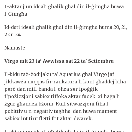
L-aktar jum ideali għalik għal din il-ġimgħa huwa
l-Ġimgħa
Id-dati ideali għalik għal din il-ġimgħa huma 20, 21,
22 u 24
Namaste
Virgo mit-23 ta’ Awwissu sat-22 ta’ Settembru
Il-bidu taż-żodijaku ta’ Aquarius għal Virgo jaf
jikkawża nuqqas fir-rankatura li kont għaddej biha
però dan mill-banda l-oħra ser ipoġġik
f’pożizzjoni sabiex tiffoka aktar fuqek, xi ħaġa li
żgur għandek bżonn. Kull sitwazzjoni fiha l-
pożittiv u n-negattiv tagħha, dan huwa mument
sabiex int tirrifletti ftit aktar dwarek.
L-aktar jum ideali għalik għal din il-ġimgħa huwa