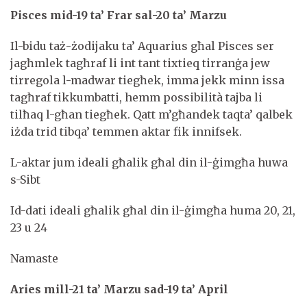
Pisces mid-19 ta’ Frar sal-20 ta’ Marzu
Il-bidu taż-żodijaku ta’ Aquarius għal Pisces ser
jagħmlek tagħraf li int tant tixtieq tirranġa jew
tirregola l-madwar tiegħek, imma jekk minn issa
tagħraf tikkumbatti, hemm possibilità tajba li
tilħaq l-għan tiegħek. Qatt m’għandek taqta’ qalbek
iżda trid tibqa’ temmen aktar fik innifsek.
L-aktar jum ideali għalik għal din il-ġimgħa huwa
s-Sibt
Id-dati ideali għalik għal din il-ġimgħa huma 20, 21,
23 u 24
Namaste
Aries mill-21 ta’ Marzu sad-19 ta’ April