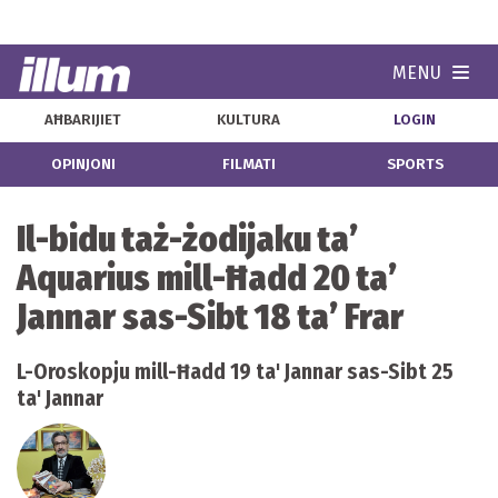
MENU
Navi
AĦBARIJIET
KULTURA
LOGIN
OPINJONI
FILMATI
SPORTS
Il-bidu taż-żodijaku ta’
Aquarius mill-Ħadd 20 ta’
Jannar sas-Sibt 18 ta’ Frar
L-Oroskopju mill-Ħadd 19 ta' Jannar sas-Sibt 25
ta' Jannar