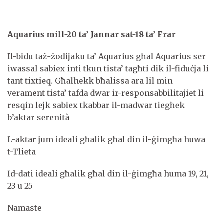
Aquarius mill-20 ta’ Jannar sat-18 ta’ Frar
Il-bidu taż-żodijaku ta’ Aquarius għal Aquarius ser
iwassal sabiex inti tkun tista’ tagħti dik il-fiduċja li
tant tixtieq. Għalhekk bħalissa ara lil min
verament tista’ tafda dwar ir-responsabbilitajiet li
resqin lejk sabiex tkabbar il-madwar tiegħek
b’aktar serenità
L-aktar jum ideali għalik għal din il-ġimgħa huwa
t-Tlieta
Id-dati ideali għalik għal din il-ġimgħa huma 19, 21,
23 u 25
Namaste