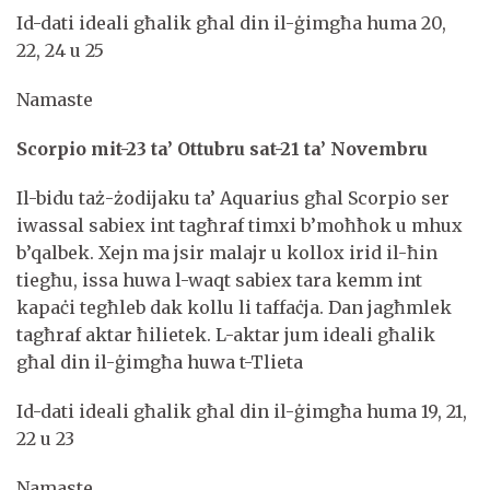
Id-dati ideali għalik għal din il-ġimgħa huma 20,
22, 24 u 25
Namaste
Scorpio mit-23 ta’ Ottubru sat-21 ta’ Novembru
Il-bidu taż-żodijaku ta’ Aquarius għal Scorpio ser
iwassal sabiex int tagħraf timxi b’moħħok u mhux
b’qalbek. Xejn ma jsir malajr u kollox irid il-ħin
tiegħu, issa huwa l-waqt sabiex tara kemm int
kapaċi tegħleb dak kollu li taffaċja. Dan jagħmlek
tagħraf aktar ħilietek. L-aktar jum ideali għalik
għal din il-ġimgħa huwa t-Tlieta
Id-dati ideali għalik għal din il-ġimgħa huma 19, 21,
22 u 23
Namaste