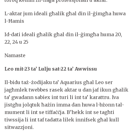
L-aktar jum ideali għalik għal din il-ġimgħa huwa
l-Ħamis
Id-dati ideali għalik għal din il-ġimgħa huma 20,
22, 24 u 25
Namaste
Leo m
it-23 ta’ Lulju sat-22 ta’ Awwissu
Il-bidu taż-żodijaku ta’ Aquarius għal Leo ser
jagħmlek twebbes rasek aktar u dan jaf ikun għalik
ta’ gwadann sabiex int turi li int ta’ karattru. Iva
jistgħu jolqtuk ħażin imma dan huwa l-bżonn tal-
mument li int se tiffaċċja. B’hekk int se tagħti
tiwssija li int taf tadatta lilek innifsek għal kull
sitwazzjoni.