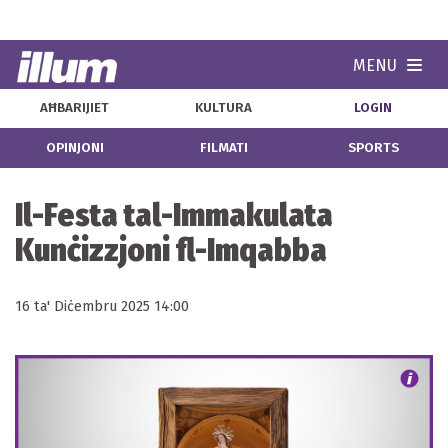
MENU
Navi
AĦBARIJIET
KULTURA
LOGIN
OPINJONI
FILMATI
SPORTS
Il-Festa tal-Immakulata
Kunċizzjoni fl-Imqabba
16 ta' Diċembru 2025 14:00