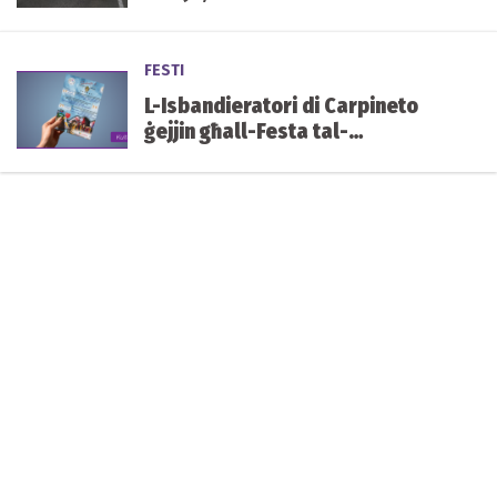
FESTI
L-Isbandieratori di Carpineto
ġejjin għall-Festa tal-
Immakulata Kunċizzjoni, il-
Ħamrun