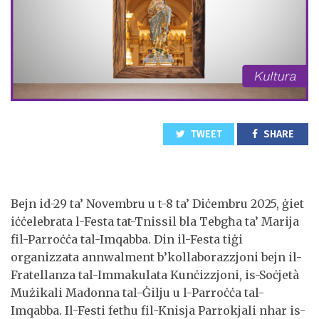
TWEET
SHARE
Bejn id-29 ta’ Novembru u t-8 ta’ Diċembru 2025, ġiet
iċċelebrata l-Festa tat-Tnissil bla Tebgħa ta’ Marija
fil-Parroċċa tal-Imqabba. Din il-Festa tiġi
organizzata annwalment b’kollaborazzjoni bejn il-
Fratellanza tal-Immakulata Kunċizzjoni, is-Soċjetà
Mużikali Madonna tal-Ġilju u l-Parroċċa tal-
Imqabba. Il-Festi fetħu fil-Knisja Parrokjali nhar is-