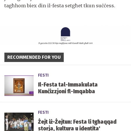
tagħhom biex din il-festa setgħet tkun suċċess.
RECOMMENDED FOR YOU
FESTI
Il-Festa tal-Immakulata
Kunċizzjoni fl-Imqabba
FESTI
Żejt iż-Żejtun: Festa li tgħaqqad
storja, kultura u identita'