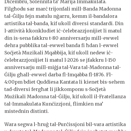
Diċembru, Solennità ta’ Marija Immakulata.
Filgħodu sar marċ trijonfali mill-Banda Madonna
tal-Ġilju fejn matulu nġarru, kemm il-bandalora
artistika tal-banda, kif ukoll diversi standardi. Din
l-attività kkonkludiet iċ-ċelebrazzjonijiet li matul
din is-sena fakkru t-80 anniversarju mill-ewwel
dehra pubblika tal-ewwel banda fi ħdan l-ewwel
Soċjetà Muzikali Mqabbija, kif ukoll nedew iċ-
ċelebrazzjonijiet li matul l-2026 se jfakkru l-150
anniversarju mill-miġja tal-Vara tal-Madonna tal-
Ġilju għall-ewwel darba fl-Imqabba fl-1876. Fl-
4:00pm bdiet Quddiesa Kantata li kienet bis-sehem
tad-diversi fergħat li jikkomponu s-Soċjetà
Mużikali Madonna tal-Ġilju, kif ukoll il-Fratellanza
tal-Immakulata Kunċizzjoni, flimkien ma’
mistednin distinti.
Wara segwa l-ħruġ tal-Purċissjoni bil-vara artistika