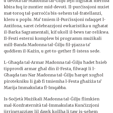
u devota tal-Madonna tal-Ġilju fejn ingħatat merħba
kbira fuq iz-zuntier mid-devoti. Il-purċissjoni mxiet
mat-toroq tal-parroċċa bis-sehem tal-fratellanzi,
kleru u poplu. Ma’ tmiem il-Purċissjoni ndaqqet l-
Antifona, saret ċelebrazzjoni ewkaristika u ngħatat
il-Barka Sagramentali, kif ukoll il-bews tar-relikwa.
Il-Festi esterni komplew bi programm mużikali
mill-Banda Madonna tal-Ġilju fil-pjazza ta’
quddiem il-Każin, u get-to-gether fl-istess sede.
L-Għaqda tal-Armar Madonna tal-Ġilju ħadet ħsieb
tipprovdi armar għal din il-Festa, filwaqt li l-
Għaqda tan-Nar Madonna tal-Ġilju ħarqet xogħol
pirotekniku li ġab fi tmiemha l-Festa għażiża ta’
Marija Immakulata fl-Imqabba.
Is-Soċjetà Mużikali Madonna tal-Ġilju flimkien
mal-Konfraternità tal-Immakulata Kunċizzjoni
jirringrazzjaw lil dawk kollha li taw is-sehem