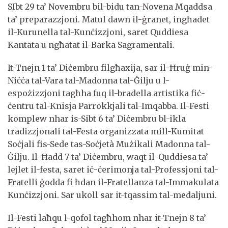
SIbt 29 ta’ Novembru bil-bidu tan-Novena Mqaddsa
ta’ preparazzjoni. Matul dawn il-ġranet, ingħadet
il-Kurunella tal-Kunċizzjoni, saret Quddiesa
Kantata u ngħatat il-Barka Sagramentali.
It-Tnejn 1 ta’ Diċembru filgħaxija, sar il-Ħruġ min-
Niċċa tal-Vara tal-Madonna tal-Ġilju u l-
espożizzjoni tagħha fuq il-bradella artistika fiċ-
ċentru tal-Knisja Parrokkjali tal-Imqabba. Il-Festi
komplew nhar is-Sibt 6 ta’ Diċembru bl-ikla
tradizzjonali tal-Festa organizzata mill-Kumitat
Soċjali fis-Sede tas-Soċjetà Mużikali Madonna tal-
Ġilju. Il-Ħadd 7 ta’ Diċembru, waqt il-Quddiesa ta’
lejlet il-festa, saret iċ-ċerimonja tal-Professjoni tal-
Fratelli ġodda fi ħdan il-Fratellanza tal-Immakulata
Kunċizzjoni. Sar ukoll sar it-tqassim tal-medaljuni.
Il-Festi laħqu l-qofol tagħhom nhar it-Tnejn 8 ta’