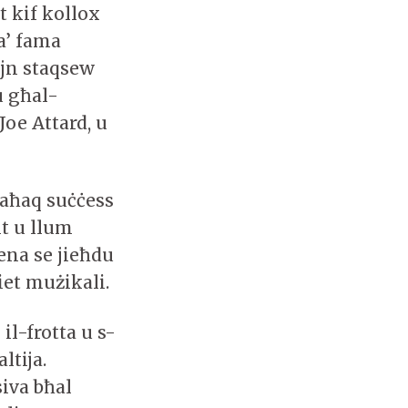
 kif kollox
a’ fama
ejn staqsew
u għal-
Joe Attard, u
 laħaq suċċess
nt u llum
ena se jieħdu
jiet mużikali.
il-frotta u s-
ltija.
iva bħal