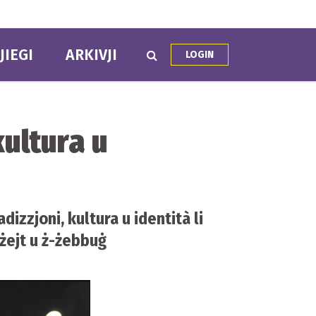
JIEGI
ARKIVJI
LOGIN
kultura u
adizzjoni, kultura u identità li
-żejt u ż-żebbuġ