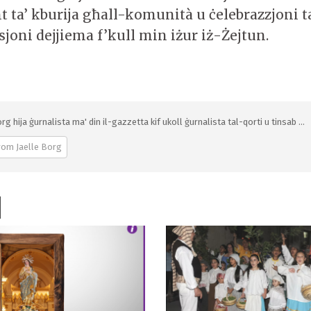
ta’ kburija għall-komunità u ċelebrazzjoni ta’
sjoni dejjiema f’kull min iżur iż-Żejtun.
rg hija ġurnalista ma' din il-gazzetta kif ukoll ġurnalista tal-qorti u tinsab ...
rom Jaelle Borg