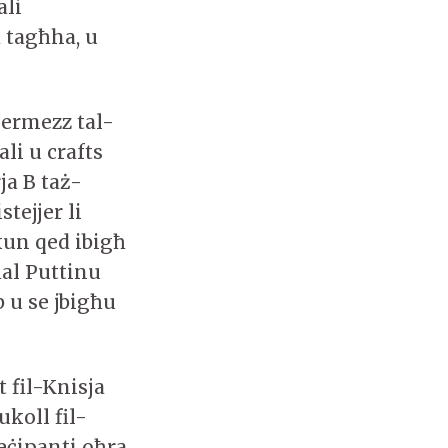
ali
à tagħha, u
 Permezz tal-
ali u crafts
ja B taż-
tejjer li
jkun qed ibigħ
al Puttinu
b u se jbigħu
t fil-Knisja
koll fil-
rteċipanti oħra