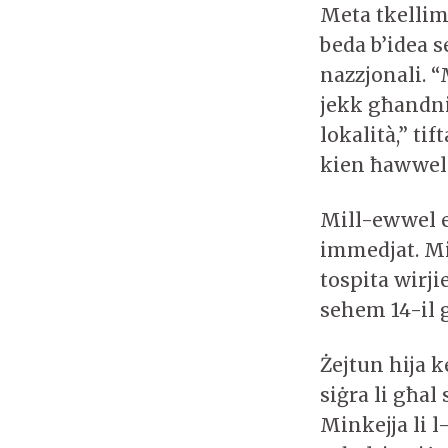
Meta tkellim
beda b’idea s
nazzjonali. “
jekk għandni
lokalità,” ti
kien ħawwel 
Mill-ewwel ed
immedjat. Mi
tospita wirji
sehem 14-il g
Żejtun hija k
siġra li għal
Minkejja li 