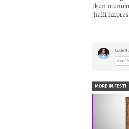
tkun mument 
jħalli impres
Jaelle Bo
More f
MORE IN FESTI