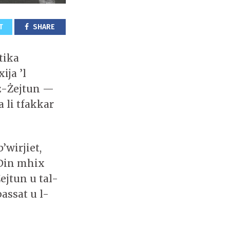
T
SHARE
stika
ija ’l
iż-Żejtun —
 li tfakkar
’wirjiet,
. Din mhix
Żejtun u tal-
passat u l-