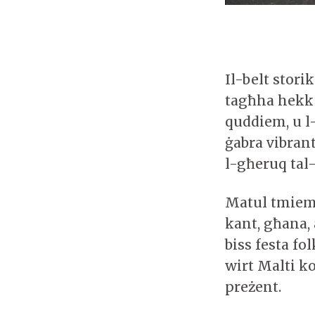
Il-belt stori
tagħha hekk k
quddiem, u l
ġabra vibrant
l-għeruq tal-
Matul tmiem 
kant, għana, 
biss festa fo
wirt Malti ko
preżent.