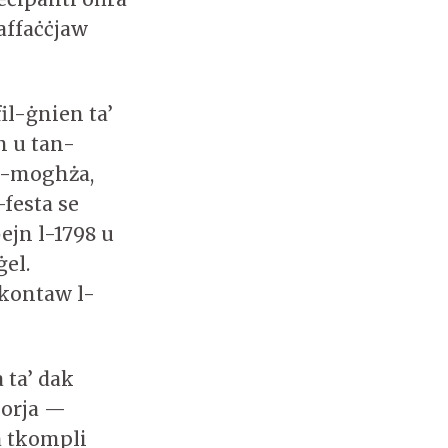
jaffaċċjaw
fil-ġnien ta’
n u tan-
il-moghża,
-festa se
ejn l-1798 u
ġel.
kkontaw l-
 ta’ dak
morja —
ta tkompli