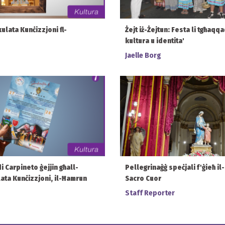
ulata Kunċizzjoni fl-
Żejt iż-Żejtun: Festa li tgħaqqa
kultura u identita'
Jaelle Borg
i Carpineto ġejjin għall-
Pellegrinaġġ speċjali f'ġieħ i
ata Kunċizzjoni, il-Ħamrun
Sacro Cuor
Staff Reporter