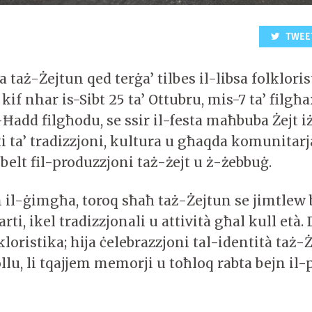
TWEE
ka taż-Żejtun qed terġa’ tilbes il-libsa folklori
if nhar is-Sibt 25 ta’ Ottubru, mis-7 ta’ filgħax
-Ħadd filgħodu, se ssir il-festa maħbuba Żejt 
i ta’ tradizzjoni, kultura u għaqda komunitarja
belt fil-produzzjoni taż-żejt u ż-żebbuġ.
il-ġimgħa, toroq sħaħ taż-Żejtun se jimtlew b
arti, ikel tradizzjonali u attività għal kull età
lkloristika; hija ċelebrazzjoni tal-identità taż-
llu, li tqajjem memorji u toħloq rabta bejn il-