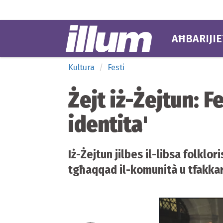
AĦBARIJIE
Kultura
Festi
Żejt iż-Żejtun: F
identita'
Iż-Żejtun jilbes il-libsa folklori
tgħaqqad il-komunità u tfakkar 