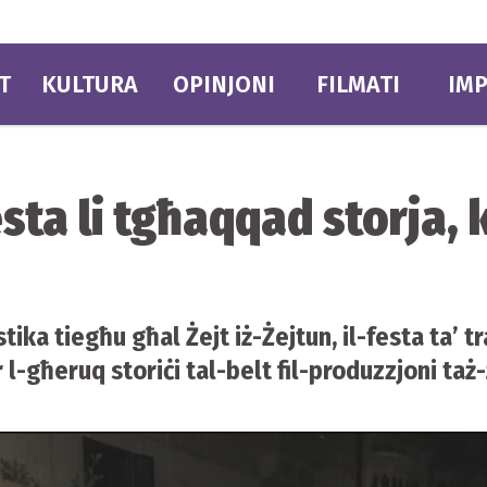
T
KULTURA
OPINJONI
FILMATI
IMP
esta li tgħaqqad storja, 
stika tiegħu għal Żejt iż-Żejtun, il-festa ta’ tr
l-għeruq storiċi tal-belt fil-produzzjoni taż