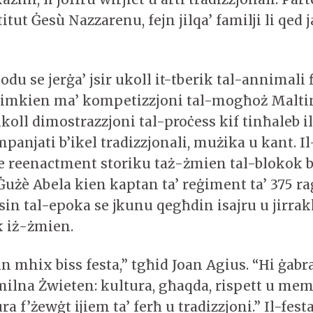
titut Ġesù Nazzarenu, fejn jilqa’ familji li qed 
odu se jerġa’ jsir ukoll it-tberik tal-annimali 
flimkien ma’ kompetizzjoni tal-mogħoż Malti
ukoll dimostrazzjoni tal-proċess kif tinħaleb 
anjati b’ikel tradizzjonali, mużika u kant. Il
e reenactment storiku taż-żmien tal-blokok b
Ġużè Abela kien kaptan ta’ reġiment ta’ 375 ra
sin tal-epoka se jkunu qegħdin isajru u jirra
ak iż-żmien.
un mhix biss festa,” tgħid Joan Agius. “Hi ġabra
ħmilna Żwieten: kultura, għaqda, rispett u me
a f’żewġt ijiem ta’ ferħ u tradizzjoni.” Il-fes