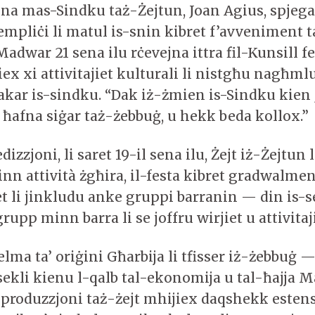
na mas-Sindku taż-Żejtun, Joan Agius, spjegat
empliċi li matul is-snin kibret f’avveniment t
Madwar 21 sena ilu rċevejna ittra fil-Kunsill f
ex xi attivitajiet kulturali li nistgħu nagħml
ftakar is-sindku. “Dak iż-żmien is-Sindku kien 
ħafna siġar taż-żebbuġ, u hekk beda kollox.”
izzjoni, li saret 19-il sena ilu, Żejt iż-Żejtun
nn attività żgħira, il-festa kibret gradwalme
et li jinkludu anke gruppi barranin — din is-s
rupp minn barra li se joffru wirjiet u attivita
elma ta’ oriġini Għarbija li tfisser iż-żebbuġ — 
 sekli kienu l-qalb tal-ekonomija u tal-ħajja Ma
l-produzzjoni taż-żejt mhijiex daqshekk estens