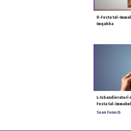
Il-Festa tal-Immak
Imqabba
L-Isbandieratori d
Festa tal-Immakul
Sean Fenech