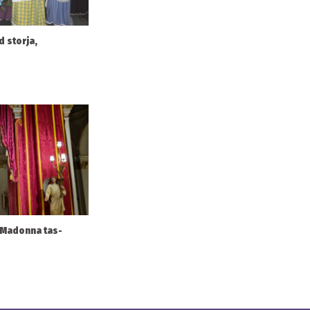
d storja,
l-Madonna tas-