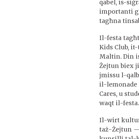
qabel, is-siġ
importanti għ
tagħna tinsab
Il-festa tagħ
Kids Club, it
Maltin. Din i
Żejtun biex j
jmissu l-qalb
il-lemonade 
Cares, u stude
waqt il-festa
Il-wirt kultu
taż-Żejtun —
kunsilli tal-k