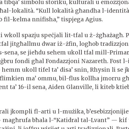
ra tibqa’ simbolu storiku, kulturali u emozzjon
al-lokalità. “Kull lokalità għandha l-identit
 fil-kelma nnifisha,” tispjega Agius.
ti wkoll spazju speċjali lit-tfal u ż-żgħażagħ.
-tfal jitgħallmu dwar iż-żfin, logħob tradizzjon
s-sena, se jieħdu sehem ukoll tfal mill-Primar
iġbru fondi għal Fondazzjoni Nazareth. Fost l-is
 hemm ukoll tifel ta’ disa’ snin, Rhysin li se 
flimkien ma’ ommu, bil-flus kollha jmorru għ
nt ta’ 16-il sena, Aiden Glanville, li kiteb ktie
.
rali jkompli fl-arti u l-mużika, b’esebizzjonijie
 magħrufa bħala l-“Katidral tal-Lvant” — kif u
ażini, li joffru wirjiet u arti tradizzjonali. Pa