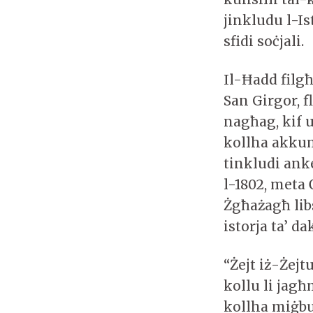
jinkludu l-Is
sfidi soċjali.
Il-Ħadd filgħ
San Girgor, 
nagħag, kif 
kollha akkump
tinkludi ank
l-1802, meta 
Żgħażagħ lib
istorja ta’ d
“Żejt iż-Żejt
kollu li jag
kollha miġbur