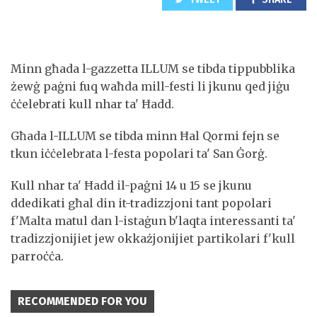
Minn għada l-gazzetta ILLUM se tibda tippubblika
żewġ paġni fuq waħda mill-festi li jkunu qed jiġu
ċċelebrati kull nhar ta' Ħadd.
Għada l-ILLUM se tibda minn Ħal Qormi fejn se
tkun iċċelebrata l-festa popolari ta' San Ġorġ.
Kull nhar ta' Ħadd il-paġni 14 u 15 se jkunu
ddedikati għal din it-tradizzjoni tant popolari
f'Malta matul dan l-istaġun b'laqta interessanti ta'
tradizzjonijiet jew okkażjonijiet partikolari f'kull
parroċċa.
RECOMMENDED FOR YOU