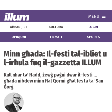
MENU
Navi
AĦBARIJIET
KULTURA
LOGIN
OPINJONI
FILMATI
SPORTS
Minn għada: Il-festi tal-ibliet u
l-irħula fuq il-gazzetta ILLUM
Kull nhar ta' Ħadd, żewġ paġni dwar il-festi ...
għada nibdew minn Ħal Qormi għal festa ta' San
Ġorġ