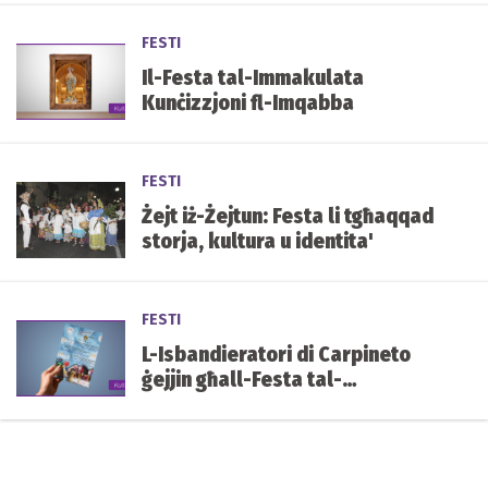
FESTI
Il-Festa tal-Immakulata
Kunċizzjoni fl-Imqabba
FESTI
Żejt iż-Żejtun: Festa li tgħaqqad
storja, kultura u identita'
FESTI
L-Isbandieratori di Carpineto
ġejjin għall-Festa tal-
Immakulata Kunċizzjoni, il-
Ħamrun