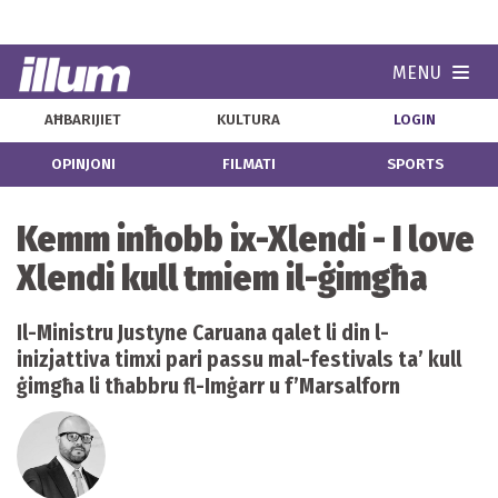
MENU
Navi
AĦBARIJIET
KULTURA
LOGIN
OPINJONI
FILMATI
SPORTS
Kemm inħobb ix-Xlendi - I love
Xlendi kull tmiem il-ġimgħa
Il-Ministru Justyne Caruana qalet li din l-
inizjattiva timxi pari passu mal-festivals ta’ kull
ġimgħa li tħabbru fl-Imġarr u f’Marsalforn