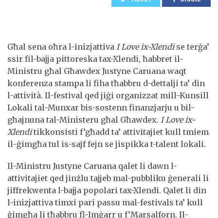
Għal sena oħra l-inizjattiva
I Love
ix-
Xlendi
se terġa’
ssir fil-bajja pittoreska tax-Xlendi, ħabbret il-
Ministru għal Għawdex Justyne Caruana waqt
konferenza stampa li fiha tħabbru d-dettalji ta’ din
l-attività. Il-festival qed jiġi organizzat mill-Kunsill
Lokali tal-Munxar bis-sostenn finanzjarju u bil-
għajnuna tal-Ministeru għal Għawdex.
I Love ix-
Xlendi
tikkonsisti f’għadd ta’ attivitajiet kull tmiem
il-ġimgħa tul is-sajf fejn se jispikka t-talent lokali.
Il-Ministru Justyne Caruana qalet li dawn l-
attivitajiet qed jinżlu tajjeb mal-pubbliku ġenerali li
jiffrekwenta l-bajja popolari tax-Xlendi. Qalet li din
l-inizjattiva timxi pari passu mal-festivals ta’ kull
ġimgħa li tħabbru fl-Imġarr u f’Marsalforn. Il-