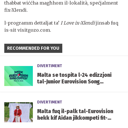
tħabbat wiċċha magħhom il-lokalità, speċjalment
fix-Xlendi.
l-programm dettaljat ta’
I Love ix-Xlendi
jinsab fuq
is-sit visitgozo.com.
RECOMMENDED FOR YOU
DIVERTIMENT
Malta se tospita l-24 edizzjoni
tal-Junior Eurovision Song
Contest f'Ottubru li ġej
DIVERTIMENT
Malta fuq il-palk tal-Eurovision
hekk kif Aidan jikkompeti fit-
tieni semi-finali illejla