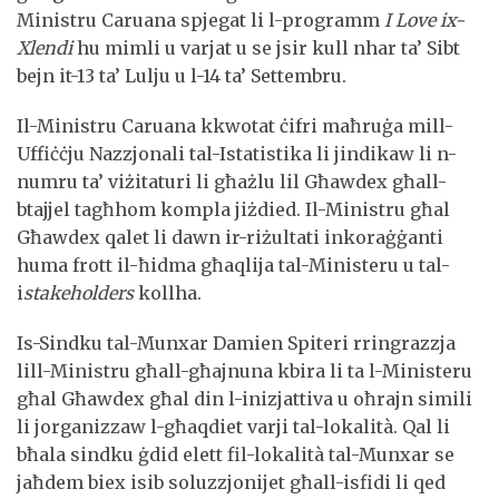
Ministru Caruana spjegat li l-programm
I Love ix-
Xlendi
hu mimli u varjat u se jsir kull nhar ta’ Sibt
bejn it-13 ta’ Lulju u l-14 ta’ Settembru.
Il-Ministru Caruana kkwotat ċifri maħruġa mill-
Uffiċċju Nazzjonali tal-Istatistika li jindikaw li n-
numru ta’ viżitaturi li għażlu lil Għawdex għall-
btajjel tagħhom kompla jiżdied. Il-Ministru għal
Għawdex qalet li dawn ir-riżultati inkoraġġanti
huma frott il-ħidma għaqlija tal-Ministeru u tal-
i
stakeholders
kollha.
Is-Sindku tal-Munxar Damien Spiteri rringrazzja
lill-Ministru għall-għajnuna kbira li ta l-Ministeru
għal Għawdex għal din l-inizjattiva u oħrajn simili
li jorganizzaw l-għaqdiet varji tal-lokalità. Qal li
bħala sindku ġdid elett fil-lokalità tal-Munxar se
jaħdem biex isib soluzzjonijet għall-isfidi li qed