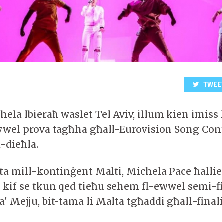
TWEE
ela lbieraħ waslet Tel Aviv, illum kien imiss 
wel prova tagħha għall-Eurovision Song Con
-dieħla.
 mill-kontinġent Malti, Michela Pace ħallie
k kif se tkun qed tieħu sehem fl-ewwel semi-fi
a' Mejju, bit-tama li Malta tgħaddi għall-finali