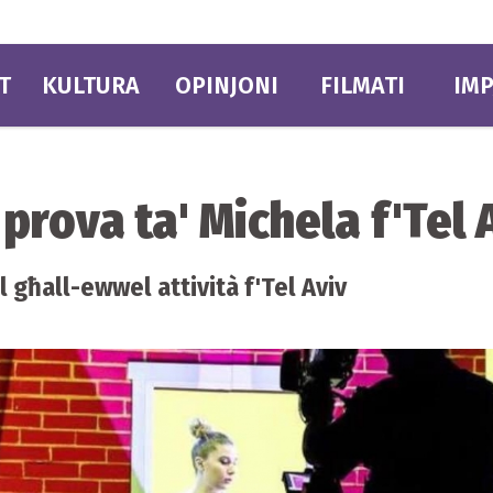
T
KULTURA
OPINJONI
FILMATI
IMP
 prova ta' Michela f'Tel 
l għall-ewwel attività f'Tel Aviv