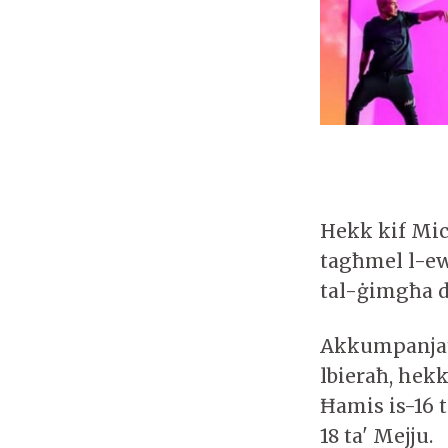
Hekk kif Mich
tagħmel l-ew
tal-ġimgħa d
Akkumpanjata
lbieraħ, hek
Ħamis is-16 t
18 ta' Mejju.