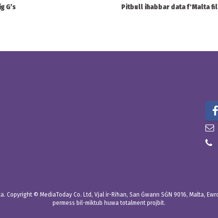
ig G’s
Pitbull iħabbar data f'Malta fi
. Copyright © MediaToday Co. Ltd, Vjal ir-Riħan, San Ġwann SĠN 9016, Malta, Ewropa
permess bil-miktub huwa totalment projbit.