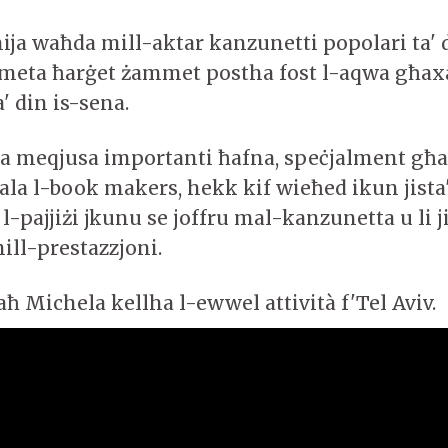
ja waħda mill-aktar kanzunetti popolari ta' d
 meta ħarġet żammet postha fost l-aqwa għax
' din is-sena.
a meqjusa importanti ħafna, speċjalment għ
la l-book makers, hekk kif wieħed ikun jista' 
 l-pajjiżi jkunu se joffru mal-kanzunetta u li j
ill-prestazzjoni.
raħ Michela kellha l-ewwel attività f'Tel Aviv.