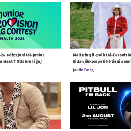
-24 edizzjoni tal-Junior
Malta fuq il-palk tal-Eurovisi
ntest f'Ottubru li ġej
Aidan jikkompeti fit-tieni semi-
Jaelle Borg