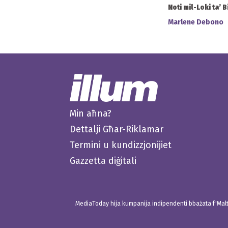
Noti mil-Loki ta’ B
Marlene Debono
Min aħna?
Dettalji Għar-Riklamar
Termini u kundizzjonijiet
Gazzetta diġitali
MediaToday hija kumpanija indipendenti bbażata f'Malta