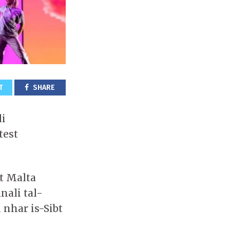
T
SHARE
li
test
t Malta
nali tal-
 nhar is-Sibt