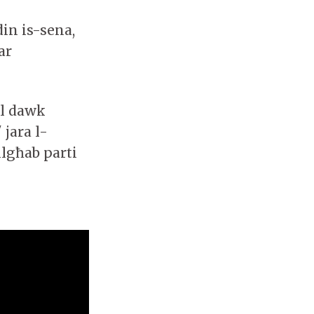
in is-sena,
ar
al dawk
jara l-
ilgħab parti