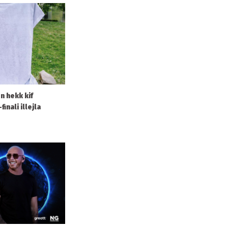
on hekk kif
finali illejla