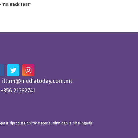
l-'I'm Back Tour'
illum@mediatoday.com.mt
+356 21382741
 Ir-riproduzzjoni ta' materjal minn dan is-sit mingħajr