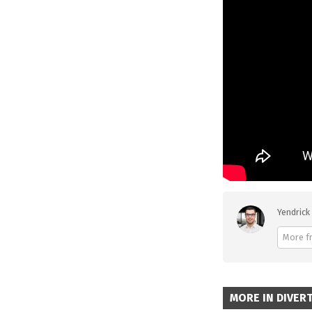
Yendrick 
More fr
MORE IN DIVER