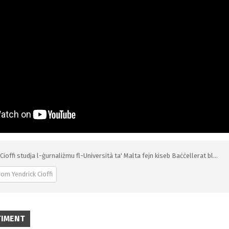
Cioffi studja l-ġurnaliżmu fl-Università ta' Malta fejn kiseb Baċċellerat bl...
om Yendrick Cioffi
TIMENT