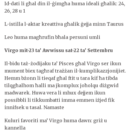
Id-dati li għal din il-ġimgħa huma ideali għalik: 24,
26, 28 u 1
L-istilla l-aktar kreattiva għalik ġejja minn Taurus
Leo huma magħrufin bħala persuni umli
Virgo mit-23 ta’ Awwissu sat-22 ta’ Settembru
Il-bidu taż-żodijaku ta’ Pisces għal Virgo ser ikun
mument biex tagħraf trażżan il-kumplikazzjonijiet.
Hemm bżonn li tieqaf għal ftit u tara kif ħa tibda
tilqgħalhom ħalli ma jkomplux joħolqu diżgwid
madwarek. Huwa vera li mhux dejjem ikun
possibbli li tikkumbatti imma emmen iżjed fik
innifsek u tasal. Namaste
Kuluri favoriti ma’ Virgo huma dawn: griż u
kannella