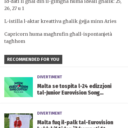
Id-dati li għal din il-ġimgħa huma ideali għalik: 25,
26, 27 u 1
L-istilla l-aktar kreattiva għalik ġejja minn Aries
Capricorn huma magħrufin għall-ispontanjetà
tagħhom
RECOMMENDED FOR YOU
DIVERTIMENT
Malta se tospita l-24 edizzjoni
tal-Junior Eurovision Song
Contest f'Ottubru li ġej
DIVERTIMENT
Malta fuq il-palk tal-Eurovision