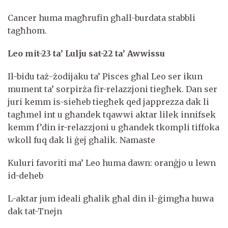
Cancer huma magħrufin għall-burdata stabbli
tagħhom.
Leo m
it-23 ta’ Lulju sat-22 ta’ Awwissu
Il-bidu taż-żodijaku ta’ Pisces għal Leo ser ikun
mument ta’ sorpirża fir-relazzjoni tiegħek. Dan ser
juri kemm is-sieħeb tiegħek qed japprezza dak li
tagħmel int u għandek tqawwi aktar lilek innifsek
kemm f’din ir-relazzjoni u għandek tkompli tiffoka
wkoll fuq dak li ġej għalik. Namaste
Kuluri favoriti ma’ Leo huma dawn: oranġjo u lewn
id-deheb
L-aktar jum ideali għalik għal din il-ġimgħa huwa
dak tat-Tnejn