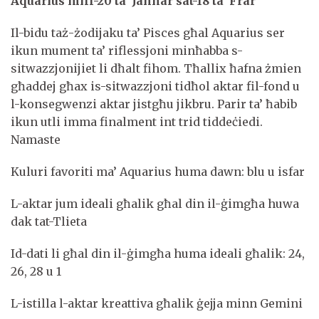
Aquarius mill-20 ta’ Jannar sat-18 ta’ Frar
Il-bidu taż-żodijaku ta’ Pisces għal Aquarius ser
ikun mument ta’ riflessjoni minħabba s-
sitwazzjonijiet li dħalt fihom. Tħallix ħafna żmien
għaddej għax is-sitwazzjoni tidħol aktar fil-fond u
l-konsegwenzi aktar jistgħu jikbru. Parir ta’ ħabib
ikun utli imma finalment int trid tiddeċiedi.
Namaste
Kuluri favoriti ma’ Aquarius huma dawn: blu u isfar
L-aktar jum ideali għalik għal din il-ġimgħa huwa
dak tat-Tlieta
Id-dati li għal din il-ġimgħa huma ideali għalik: 24,
26, 28 u 1
L-istilla l-aktar kreattiva għalik ġejja minn Gemini