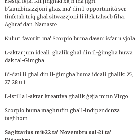
riesqa lejk. Kif jingħad xejn ma jiġri
b’kumbinazzjoni għax ma’ din l-opportunità ser
tinfetaħ triq għal sitwazzjoni li ilek taħseb fiha.
Agħraf dan. Namaste
Kuluri favoriti ma’ Scorpio huma dawn: isfar u vjola
L-aktar jum ideali għalik għal din il-ġimgħa huwa
dak tal-Ġimgħa
Id-dati li għal din il-ġimgħa huma ideali għalik: 25,
27, 28 u 1
L-istilla l-aktar kreattiva għalik ġejja minn Virgo
Scorpio huma magħrufin għall-indipendenza
tagħhom
Sagittarius mit-22 ta’ Novembru sal-21 ta’
Diċembru