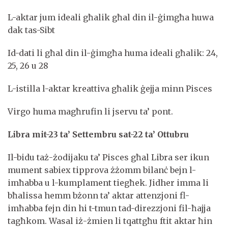
L-aktar jum ideali għalik għal din il-ġimgħa huwa
dak tas-Sibt
Id-dati li għal din il-ġimgħa huma ideali għalik: 24,
25, 26 u 28
L-istilla l-aktar kreattiva għalik ġejja minn Pisces
Virgo huma magħrufin li jservu ta’ pont.
Libra mit-23 ta’ Settembru sat-22 ta’ Ottubru
Il-bidu taż-żodijaku ta’ Pisces għal Libra ser ikun
mument sabiex tipprova żżomm bilanċ bejn l-
imħabba u l-kumplament tiegħek. Jidher imma li
bħalissa hemm bżonn ta’ aktar attenzjoni fl-
imħabba fejn din hi t-tmun tad-direzzjoni fil-ħajja
tagħkom. Wasal iż-żmien li tqattgħu ftit aktar ħin