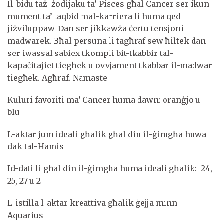
Il-bidu taż-żodijaku ta’ Pisces għal Cancer ser ikun
mument ta’ taqbid mal-karriera li huma qed
jiżviluppaw. Dan ser jikkawża ċertu tensjoni
madwarek. Bħal persuna li tagħraf sew ħiltek dan
ser iwassal sabiex tkompli bit-tkabbir tal-
kapaċitajiet tiegħek u ovvjament tkabbar il-madwar
tiegħek. Agħraf. Namaste
Kuluri favoriti ma’ Cancer huma dawn: oranġjo u
blu
L-aktar jum ideali għalik għal din il-ġimgħa huwa
dak tal-Ħamis
Id-dati li għal din il-ġimgħa huma ideali għalik: 24,
25, 27 u 2
L-istilla l-aktar kreattiva għalik ġejja minn
Aquarius