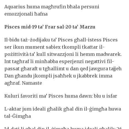
Aquarius huma magħrufin bħala persuni
emozzjonali ħafna
Pisces mid-19 ta’ Frar sal-20 ta’ Marzu
Il-bidu taż-żodijaku ta’ Pisces għall-istess Pisces
ser ikun mument sabiex tkompli tkattar il-
pożittività ta’ kull sitwazzjoni li hemm madwarek.
Int tagħraf li minħabba esperjenzi negattivi fil-
passat għaraft u tgħallimt u dan qed jawgura tajjeb.
Dan għandu jkompli jsaħħek u jkabbrek imma
agħraf. Namaste
Kuluri favoriti ma’ Pisces huma dawn: blu u isfar
L-aktar jum ideali għalik għal din il-ġimgħa huwa
tal-Ġimgħa
Id-dati li għal din il-ġimgħa huma ideali għalik: 26