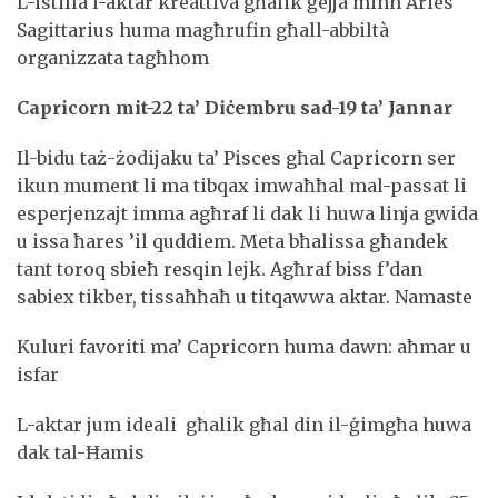
L-istilla l-aktar kreattiva għalik ġejja minn Aries
Sagittarius huma magħrufin għall-abbiltà
organizzata tagħhom
Capricorn mit-22 ta’ Diċembru sad-19 ta’ Jannar
Il-bidu taż-żodijaku ta’ Pisces għal Capricorn ser
ikun mument li ma tibqax imwaħħal mal-passat li
esperjenzajt imma agħraf li dak li huwa linja gwida
u issa ħares ’il quddiem. Meta bħalissa għandek
tant toroq sbieħ resqin lejk. Agħraf biss f’dan
sabiex tikber, tissaħħaħ u titqawwa aktar. Namaste
Kuluri favoriti ma’ Capricorn huma dawn: aħmar u
isfar
L-aktar jum ideali għalik għal din il-ġimgħa huwa
dak tal-Ħamis