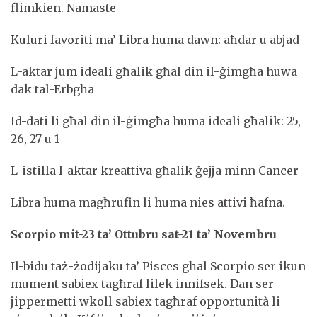
flimkien. Namaste
Kuluri favoriti ma’ Libra huma dawn: aħdar u abjad
L-aktar jum ideali għalik għal din il-ġimgħa huwa
dak tal-Erbgħa
Id-dati li għal din il-ġimgħa huma ideali għalik: 25,
26, 27 u 1
L-istilla l-aktar kreattiva għalik ġejja minn Cancer
Libra huma magħrufin li huma nies attivi ħafna.
Scorpio mit-23 ta’ Ottubru sat-21 ta’ Novembru
Il-bidu taż-żodijaku ta’ Pisces għal Scorpio ser ikun
mument sabiex tagħraf lilek innifsek. Dan ser
jippermetti wkoll sabiex tagħraf opportunità li