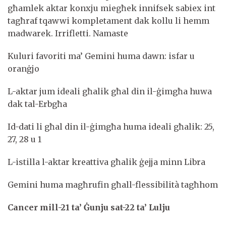
għamlek aktar konxju miegħek innifsek sabiex int
tagħraf tqawwi kompletament dak kollu li hemm
madwarek. Irrifletti. Namaste
Kuluri favoriti ma’ Gemini huma dawn: isfar u
oranġjo
L-aktar jum ideali għalik għal din il-ġimgħa huwa
dak tal-Erbgħa
Id-dati li għal din il-ġimgħa huma ideali għalik: 25,
27, 28 u 1
L-istilla l-aktar kreattiva għalik ġejja minn Libra
Gemini huma magħrufin għall-flessibilità tagħhom
Cancer mill-21 ta’ Ġunju sat-22 ta’ Lulju