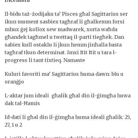
Il-bidu taż-żodijaku ta’ Pisces għal Sagittarius ser
ikun mument sasbiex tagħraf li għalkemm forsi
mhux ġej kollox sew madwarek, xorta waħda
għandek tagħmel u twettaq il-parti tiegħek. Dan
sabiex kull ostaklu li jkun hemm jinħalla basta
tagħraf tkun determinat. Imxi ftit ftit u tara l-
progress li tant tixtieq. Namaste
Kuluri favoriti ma’ Sagittarius huma dawn: blu u
oranġjo
L-aktar jum ideali għalik għal din il-ġimgħa huwa
dak tal-Ħamis
Id-dati li għal din il-ġimgħa huma ideali għalik: 25,
27, 1 u 2