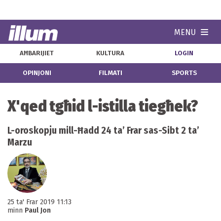
MENU
Navi
AĦBARIJIET
KULTURA
LOGIN
OPINJONI
FILMATI
SPORTS
X'qed tgħid l-istilla tiegħek?
L-oroskopju mill-Ħadd 24 ta’ Frar sas-Sibt 2 ta’
Marzu
25 ta' Frar 2019 11:13
minn
Paul Jon