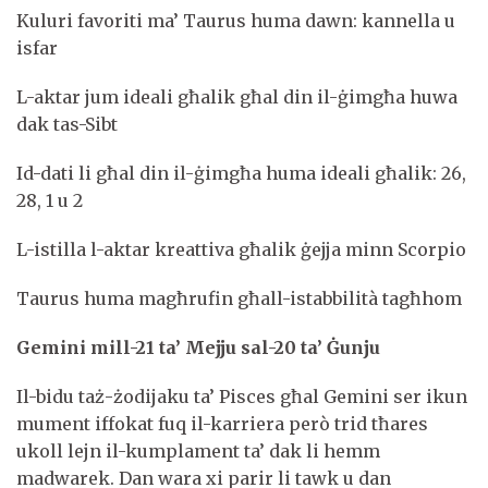
Kuluri favoriti ma’ Taurus huma dawn: kannella u
isfar
L-aktar jum ideali għalik għal din il-ġimgħa huwa
dak tas-Sibt
Id-dati li għal din il-ġimgħa huma ideali għalik: 26,
28, 1 u 2
L-istilla l-aktar kreattiva għalik ġejja minn Scorpio
Taurus huma magħrufin għall-istabbilità tagħhom
Gemini mill-21 ta’ Mejju sal-20 ta’ Ġunju
Il-bidu taż-żodijaku ta’ Pisces għal Gemini ser ikun
mument iffokat fuq il-karriera però trid tħares
ukoll lejn il-kumplament ta’ dak li hemm
madwarek. Dan wara xi parir li tawk u dan