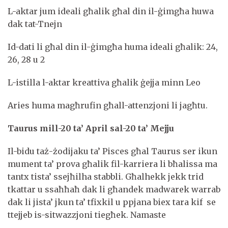
L-aktar jum ideali għalik għal din il-ġimgħa huwa
dak tat-Tnejn
Id-dati li għal din il-ġimgħa huma ideali għalik: 24,
26, 28 u 2
L-istilla l-aktar kreattiva għalik ġejja minn Leo
Aries huma magħrufin għall-attenzjoni li jagħtu.
Taurus mill-2
0
ta’ April sal-20 ta’ Mejju
Il-bidu taż-żodijaku ta’ Pisces għal Taurus ser ikun
mument ta’ prova għalik fil-karriera li bħalissa ma
tantx tista’ ssejħilha stabbli. Għalhekk jekk trid
tkattar u ssaħħaħ dak li għandek madwarek warrab
dak li jista’ jkun ta’ tfixkil u ppjana biex tara kif se
ttejjeb is-sitwazzjoni tiegħek. Namaste