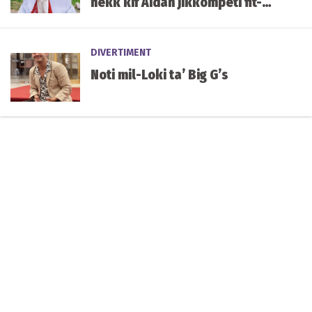
hekk kif Aidan jikkompeti fit-
tieni semi-finali illejla
DIVERTIMENT
Noti mil-Loki ta’ Big G’s