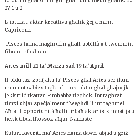
27, 1 u 2
L-istilla l-aktar kreattiva għalik ġejja minn
Capricorn
Pisces huma magħrufin għall-abbiltà u t-twemmin
fihom infushom.
Aries mill-21 ta’ Marzu sa
d-19
ta’ April
Il-bidu taż-żodijaku ta’ Pisces għal Aries ser ikun
mument sabiex tagħraf timxi aktar għal għajnejk
jekk trid tkattar l-imħabba tiegħek. Int tagħraf
timxi aħjar speċjalment f’wegħdi li int tagħmel.
Aħtaf l-opportunità ħalli tirbaħ aktar is-simpatija u
hekk tibda tħossok aħjar. Namaste
Kuluri favoriti ma’ Aries huma dawn: abjad u griż