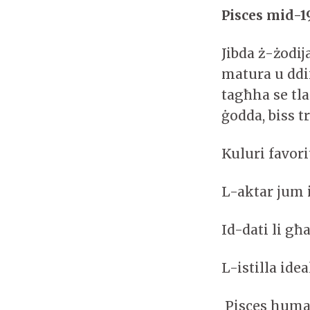
Pisces mid-19
Jibda ż-żodi
matura u ddix
tagħha se tla
ġodda, biss t
Kuluri favori
L-aktar jum 
Id-dati li għ
L-istilla ide
Pisces huma 