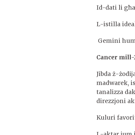
Id-dati li għ
L-istilla ide
Gemini huma
Cancer mill-2
Jibda ż-żodi
madwarek, iss
tanalizza dak
direzzjoni ak
Kuluri favor
L-aktar jum 