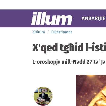
AĦBARIJIE
Kultura
Divertiment
X'qed tgħid l-ist
L-oroskopju mill-Ħadd 27 ta’ Jan