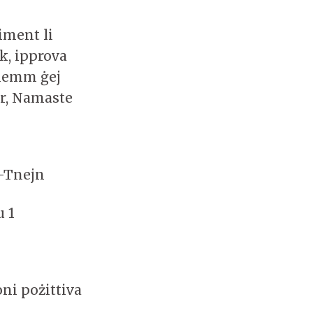
iment li
ek, ipprova
 hemm ġej
ar, Namaste
t-Tnejn
u 1
ni pożittiva