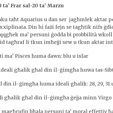
 ta’ Frar sal-20 ta’ Marzu
jaku taħt Aquarius u dan ser jagħmlek aktar 
xiplinata. Din hi fażi fejn se tagħtik nifs ġdi
qqgħek ma’ persuni ġodda bi probbilità wkoll t
rid tagħraf li tkun imħejji sew u tkun aktar i
ti ma’ Pisces huma dawn: blu u isfar
ideali għalik għal din il-ġimgħa huwa tas-Sib
al din il-ġimgħa huma ideali għalik: 28, 29, 31 
ali għalik għal din il-ġimgħa ġejja minn Virgo
magħrufin bħala persuni ta’ moral effettiv ħ