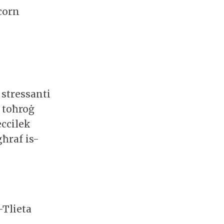
icorn
 stressanti
 toħroġ
eccilek
ħraf is-
-Tlieta