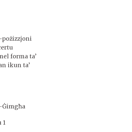
l-pożizzjoni
ċertu
mel forma ta’
an ikun ta’
al-Ġimgħa
u 1