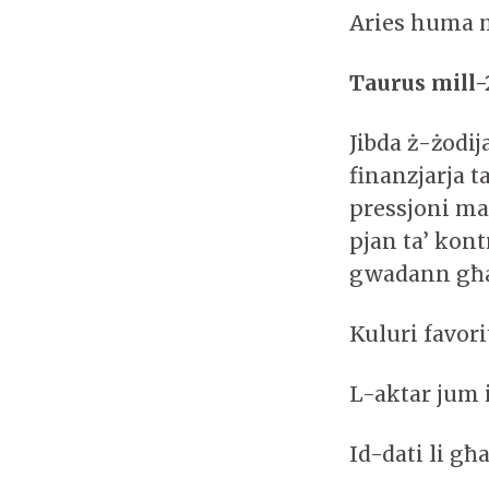
Aries huma 
Taurus mill-
Jibda ż-żodij
finanzjarja t
pressjoni ma
pjan ta’ kont
gwadann għal
Kuluri favor
L-aktar jum 
Id-dati li għ