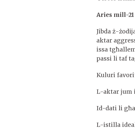
Aries mill-21
Jibda ż-żodij
aktar aggres
issa tgħalle
passi li taf 
Kuluri favor
L-aktar jum 
Id-dati li għ
L-istilla ide