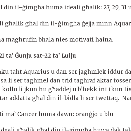
al din il-ġimgħa huma ideali għalik: 27, 29, 31 u
ali għalik għal din il-ġimgħa ġejja minn Aqua
 magħrufin bħala nies motivati ħafna.
1 ta’ Ġunju sat-22 ta’ Lulju
jaku taħt Aquarius u dan ser jagħmlek iddur 
a li ser tagħmel dan trid tagħraf aktar tosse
 kollu li jkun hu għaddej u b’hekk int tkun tis
tar addatta għal din il-bidla li ser twettaq. N
iti ma’ Cancer huma dawn: oranġjo u blu
ideali għalik għal din il-ġimgħa huwa dak t