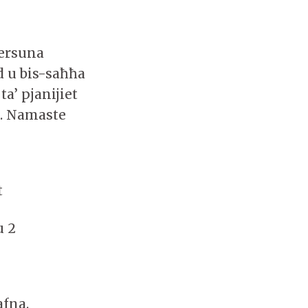
persuna
d u bis-saħħa
a’ pjanijiet
nt. Namaste
t
u 2
afna.