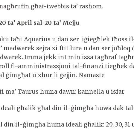
magħrufin għat-twebbis ta’ rashom.
2
0
ta’ April sal-20 ta’ Mejju
aku taħt Aquarius u dan ser iġiegħlek tħoss i
a’ madwarek sejra xi ftit lura u dan ser joħloq 
dwarek. Imma jekk int min issa tagħraf tagħ
roll fl-amministrazzjoni tal-finanzi tiegħek d
 ġimgħat u xhur li ġejjin. Namaste
iti ma’ Taurus huma dawn: kannella u isfar
ideali għalik għal din il-ġimgħa huwa dak t
al din il-ġimgħa huma ideali għalik: 29, 30, 31 