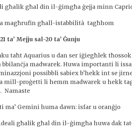
ali għalik għal din il-ġimgħa ġejja minn Capr
 magħrufin għall-istabbilità tagħhom
1 ta’ Mejju sal-20 ta’ Ġunju
aku taħt Aquarius u dan ser iġiegħlek tħossok
bbilanċja madwarek. Huwa importanti li issa
minazzjoni possibbli sabiex b’hekk int se jirn
a mill-proġetti li hemm madwarek u hekk tag
i. Namaste
iti ma’ Gemini huma dawn: isfar u oranġjo
ideali għalik għal din il-ġimgħa huwa dak tat