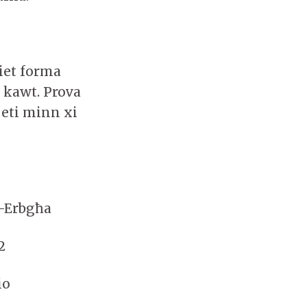
jiet forma
 kawt. Prova
peti minn xi
l-Erbgħa
2
io