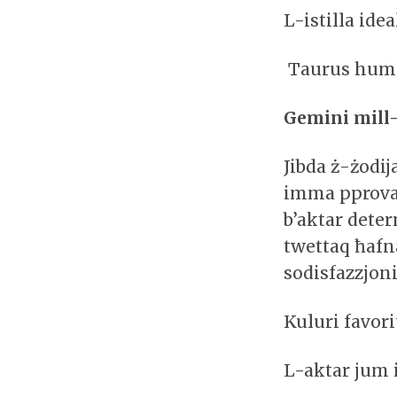
L-istilla ide
Taurus huma
Gemini mill-2
Jibda ż-żodij
imma pprova 
b’aktar deter
twettaq ħafn
sodisfazzjon
Kuluri favor
L-aktar jum 