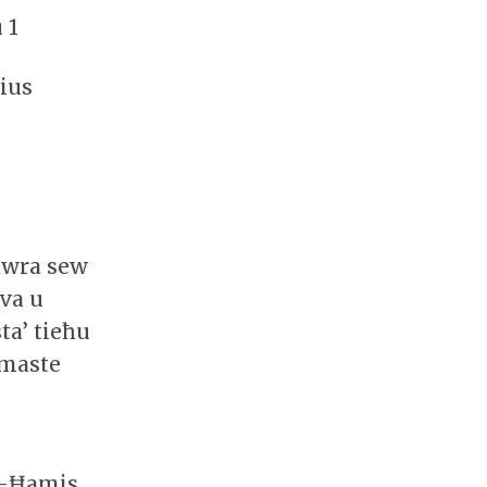
 1
rius
dawra sew
rva u
ta’ tieħu
amaste
al-Ħamis