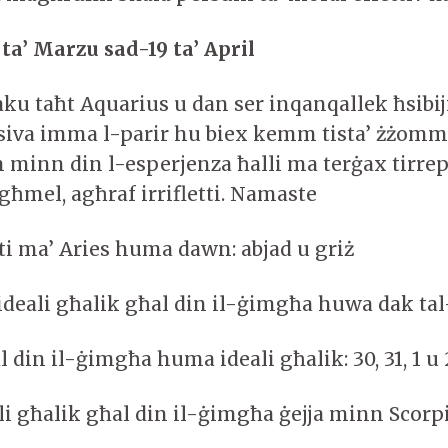
 ta’ Marzu sa
d-19
ta’ April
aku taħt Aquarius u dan ser inqanqallek ħsibi
siva imma l-parir hu biex kemm tista’ żżomm
m minn din l-esperjenza ħalli ma terġax tirre
tagħmel, agħraf irrifletti. Namaste
iti ma’ Aries huma dawn: abjad u griż
ideali għalik għal din il-ġimgħa huwa dak ta
al din il-ġimgħa huma ideali għalik: 30, 31, 1 u 
ali għalik għal din il-ġimgħa ġejja minn Scorp