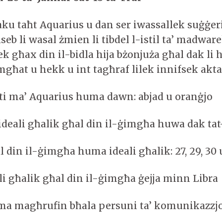
jaku taħt Aquarius u dan ser iwassallek suġġer
seb li wasal żmien li tibdel l-istil ta’ madwar
ek għax din il-bidla hija bżonjuża għal dak li
imgħat u hekk u int tagħraf lilek innifsek akt
iti ma’ Aquarius huma dawn: abjad u oranġjo
ideali għalik għal din il-ġimgħa huwa dak ta
al din il-ġimgħa huma ideali għalik: 27, 29, 30 
ali għalik għal din il-ġimgħa ġejja minn Libra
a magħrufin bħala persuni ta’ komunikazzjo