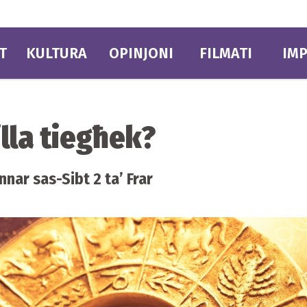
T
KULTURA
OPINJONI
FILMATI
IMP
illa tiegħek?
nar sas-Sibt 2 ta’ Frar