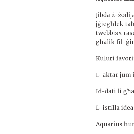
Jibda ż-żodi
jġiegħlek taħ
twebbisx ras
għalik fil-ġ
Kuluri favor
L-aktar jum 
Id-dati li għ
L-istilla ide
Aquarius hum