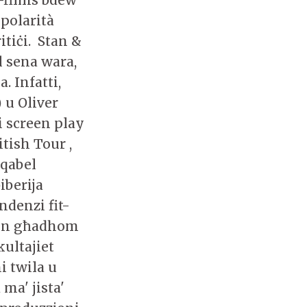
opolarità
tiċi. Stan &
il sena wara,
. Infatti,
 u Oliver
i screen play
tish Tour ,
 qabel
iberija
ndenzi fit-
ien għadhom
kultajiet
i twila u
ma' jista'