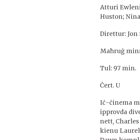
Atturi Ewlen
Huston; Nina
Direttur: Jon 
Maħruġ minn
Tul: 97 min.
Ċert. U
Iċ-ċinema m
ipprovda div
nett, Charles
kienu Laurel
Dawn komple