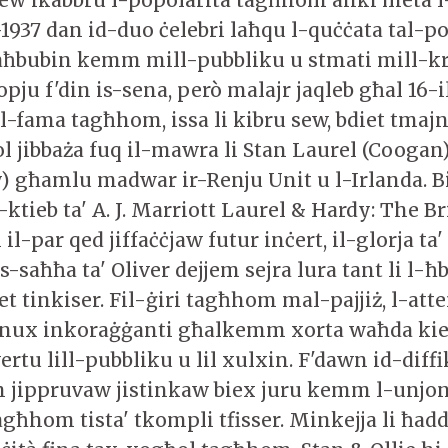
-1937 dan id-duo ċelebri laħqu l-quċċata tal-p
bubin kemm mill-pubbliku u stmati mill-kri
ropju f'din is-sena, però malajr jaqleb għal 16-
 l-fama tagħhom, issa li kibru sew, bdiet tmajna
l jibbaża fuq il-mawra li Stan Laurel (Coogan)
y) għamlu madwar ir-Renju Unit u l-Irlanda. B
tieb ta' A. J. Marriott Laurel & Hardy: The Bri
il-par qed jiffaċċjaw futur inċert, il-glorja ta'
is-saħħa ta' Oliver dejjem sejra lura tant li l-ħb
 tinkiser. Fil-ġiri tagħhom mal-pajjiż, l-atte
kunux inkoraġġanti għalkemm xorta waħda k
ertu lill-pubbliku u lil xulxin. F'dawn id-diffi
m jippruvaw jistinkaw biex juru kemm l-unjon
ħhom tista' tkompli tfisser. Minkejja li ħadd 