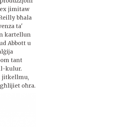
 produzzjoni
iex jimitaw
Reilly bħala
wenza ta'
n kartellun
ud Abbott u
lġija
hom tant
l-kulur.
 jitkellmu,
għlijiet oħra.