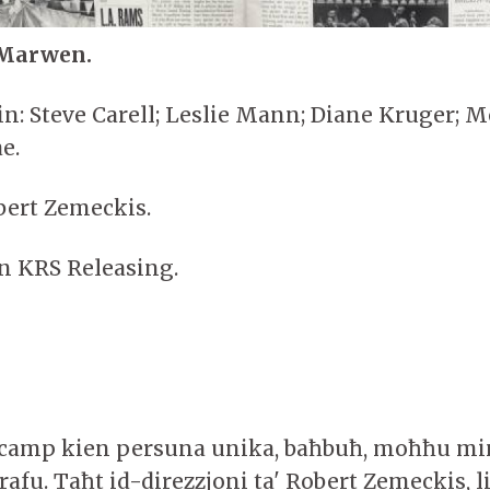
 Marwen.
n: Steve Carell; Leslie Mann; Diane Kruger; M
e.
obert Zemeckis.
 KRS Releasing.
amp kien persuna unika, baħbuħ, moħħu mim
afu. Taħt id-direzzjoni ta' Robert Zemeckis, l