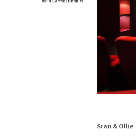
minn
Carmel Bonnici
Stan & Ollie