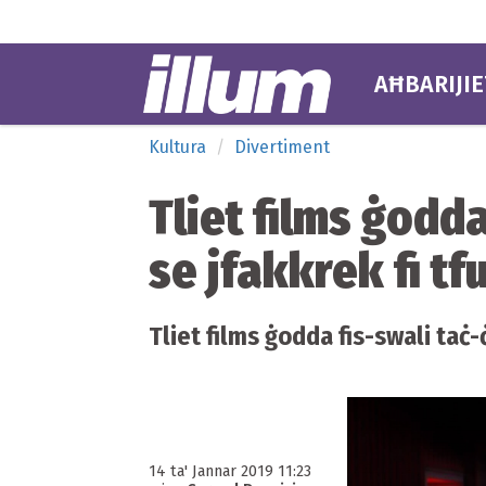
AĦBARIJIE
Kultura
Divertiment
Tliet films ġod
se jfakkrek fi tf
Tliet films ġodda fis-swali taċ
14 ta' Jannar 2019 11:23