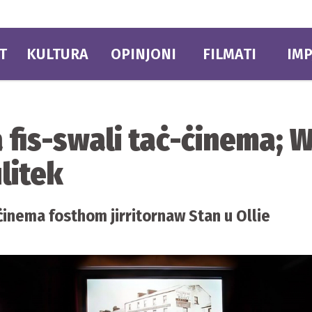
T
KULTURA
OPINJONI
FILMATI
IMP
da fis-swali taċ-ċinema
ulitek
-ċinema fosthom jirritornaw Stan u Ollie