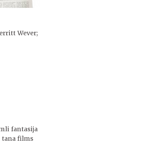
erritt Wever;
li fantasija
i tana films