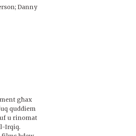
derson; Danny
iment għax
 fuq quddiem
ruf u rinomat
-Irqiq.
-films bdew