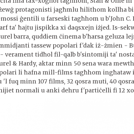
aċità fina tax-xogħol tagħhom, Stan & Ollie hi
iż-żewġ protagonisti jagħmlu ħilithom kollha b
-mossi ġentili u farseski tagħhom u b'John C. 
arf ta' ħajtu jispikka xi daqsxejn iżjed. Is-sek
urel barra, quddiem ċinema b'ħarsa geluza lej
midjanti tassew popolari f'dak iż-żmien - B
- verament tidħol fil-qalb b'sintomiji ta' nosta
aurel & Hardy, aktar minn 50 sena wara mewt
lari li ħafna mill-films tagħhom ingħataw i
l fuq minn 107 films, 32 qosra muti, 40 qosra
ijiet normali u anki dehru f'partiċelli fi 12 xo