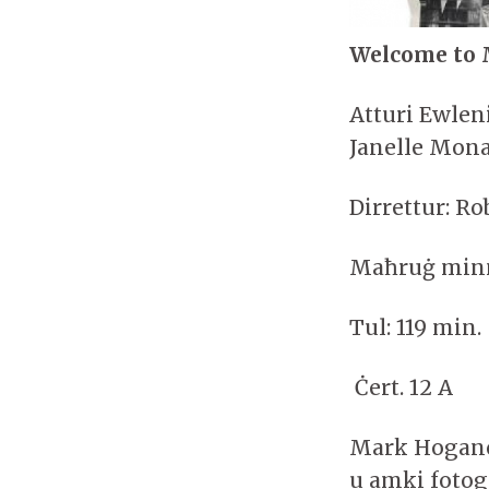
Welcome to
Atturi Ewleni
Janelle Mona
Dirrettur: R
Maħruġ minn
Tul: 119 min.
Ċert. 12 A
Mark Hoganc
u amki fotogr