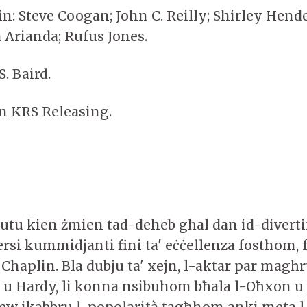
in: Steve Coogan; John C. Reilly; Shirley Hen
 Arianda; Rufus Jones.
S. Baird.
 KRS Releasing.
utu kien żmien tad-deheb għal dan id-divert
ersi kummidjanti fini ta' eċċellenza fosthom,
 Chaplin. Bla dubju ta' xejn, l-aktar par magħ
 u Hardy, li konna nsibuhom bħala l-Oħxon u l
w ikabbru l-popolarità tagħhom anki meta l