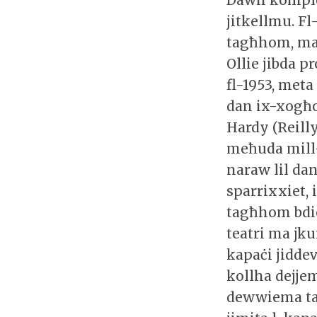
jitkellmu. Fl
tagħhom, maħ
Ollie jibda p
fl-1953, meta
dan ix-xogħo
Hardy (Reill
meħuda mill-k
naraw lil dan 
sparrixxiet, 
tagħhom bdiet
teatri ma j
kapaċi jiddev
kollha dejje
dewwiema tag