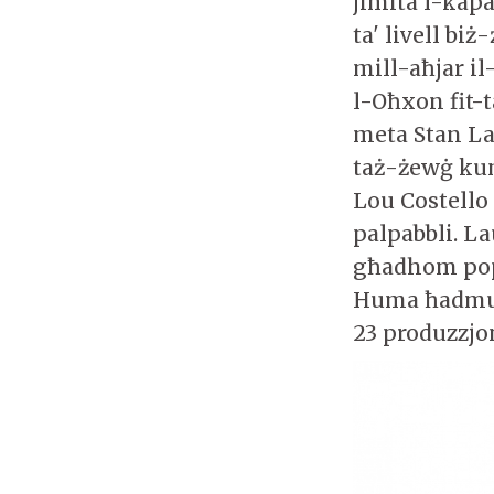
jimita l-kap
ta' livell b
mill-aħjar il
l-Oħxon fit-t
meta Stan La
taż-żewġ kum
Lou Costello 
palpabbli. L
għadhom popo
Huma ħadmu '
23 produzzjon