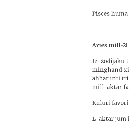
Pisces huma
Aries mill-21
Iż-żodijaku t
mingħand xi ħ
aħħar inti tr
mill-aktar fa
Kuluri favor
L-aktar jum 