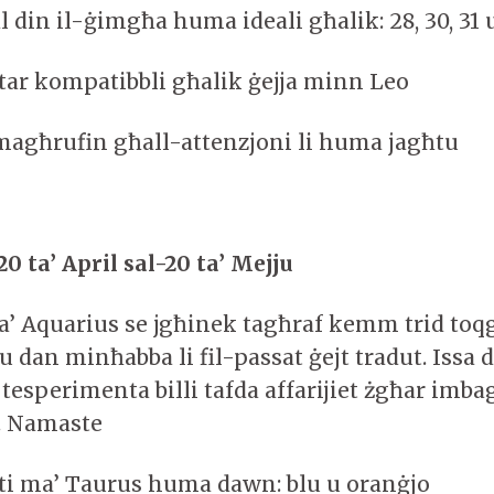
al din il-ġimgħa huma ideali għalik: 28, 30, 31 
ktar kompatibbli għalik ġejja minn Leo
agħrufin għall-attenzjoni li huma jagħtu
0 ta’ April sal-20 ta’ Mejju
ta’ Aquarius se jgħinek tagħraf kemm trid toq
 u dan minħabba li fil-passat ġejt tradut. Issa
 tesperimenta billi tafda affarijiet żgħar imba
 Namaste
iti ma’ Taurus huma dawn: blu u oranġjo