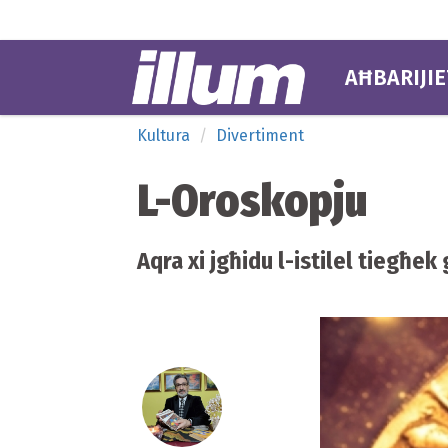
AĦBARIJIE
Kultura
Divertiment
L-Oroskopju
Aqra xi jgħidu l-istilel tiegħe