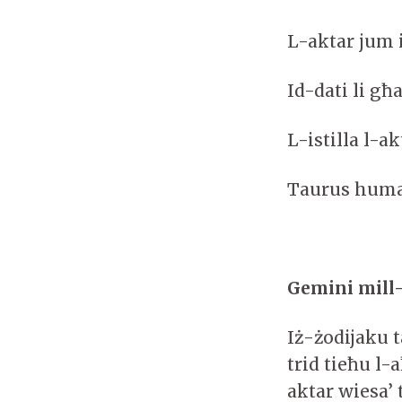
L-aktar jum 
Id-dati li għ
L-istilla l-a
Taurus huma
Gemini mill-2
Iż-żodijaku t
trid tieħu l-
aktar wiesa’ 