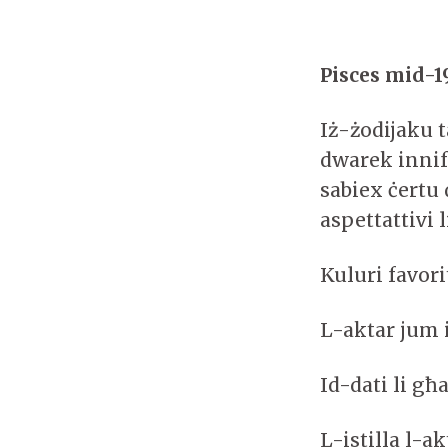
Pisces mid-19
Iż-żodijaku 
dwarek innif
sabiex ċertu 
aspettattivi 
Kuluri favor
L-aktar jum 
Id-dati li għ
L-istilla l-