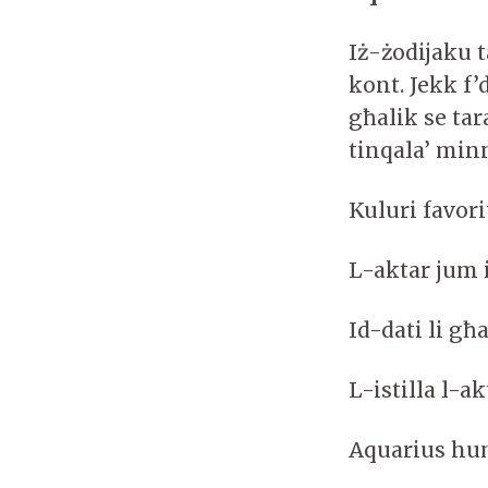
Iż-żodijaku t
kont. Jekk f’
għalik se tar
tinqala’ min
Kuluri favor
L-aktar jum 
Id-dati li għ
L-istilla l-
Aquarius hu