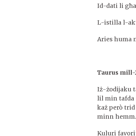
Id-dati li għ
L-istilla l-a
Aries huma m
Taurus mill-2
Iż-żodijaku 
lil min tafda
każ però trid
minn hemm.
Kuluri favor