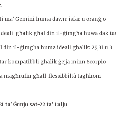
.
iti ma’ Gemini huma dawn: isfar u oranġjo
ideali għalik għal din il-ġimgħa huwa dak tas
al din il-ġimgħa huma ideali għalik: 29,31 u 3
ktar kompatibbli għalik ġejja minn Scorpio
 magħrufin għall-flessibbiltà tagħhom
1 ta’ Ġunju sat-22 ta’ Lulju