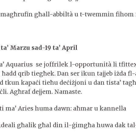
 magħrufin għall-abbiltà u t-twemmin fihom
 ta’ Marzu sad-19 ta’ April
a’ Aquarius se joffrilek l-opportunità li tfitte
add qrib tiegħek. Dan ser ikun tajjeb iżda fl
id tkun kapaċi tieħu deċiżjoni u dan tista’ ta
ċli. Agħraf dejjem. Namaste.
iti ma’ Aries huma dawn: aħmar u kannella
ideali għalik għal din il-ġimgħa huwa dak t