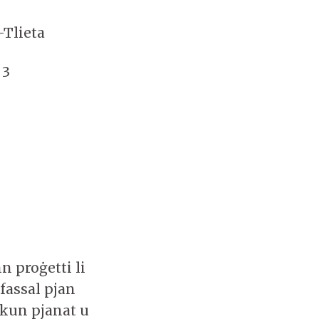
-Tlieta
 3
n proġetti li
fassal pjan
 ikun pjanat u