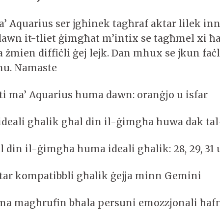
a’ Aquarius ser jgħinek tagħraf aktar lilek inn
dawn it-tliet ġimgħat m’intix se tagħmel xi ħa
a żmien diffiċli ġej lejk. Dan mhux se jkun faċl
nu. Namaste
iti ma’ Aquarius huma dawn: oranġjo u isfar
ideali għalik għal din il-ġimgħa huwa dak ta
al din il-ġimgħa huma ideali għalik: 28, 29, 31 
aktar kompatibbli għalik ġejja minn Gemini
ma magħrufin bħala persuni emozzjonali ħaf