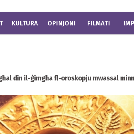
T
KULTURA
OPINJONI
FILMATI
IMP
k għal din il-ġimgħa fl-oroskopju mwassal minn