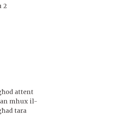
u 2
għod attent
 dan mhux il-
għad tara