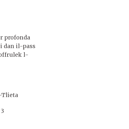
ar profonda
 dan il-pass
offrulek l-
-Tlieta
 3