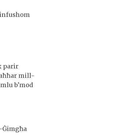
 infushom
x parir
-aħħar mill-
għmlu b’mod
al-Ġimgħa