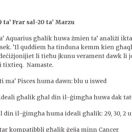
 ta’ Frar sal-20 ta’ Marzu
ta’ Aquarius għalik huwa żmien ta’ analiżi ikt
sek. ’Il quddiem ħa tinduna kemm kien għaqli
deċiżjonijiet li tieħu jkunu verament dawk li j
li tixtieq. Namaste.
iti ma’ Pisces huma dawn: blu u iswed
ideali għalik għal din il-ġimgħa huwa dak tat
al din il-ġimgħa huma ideali għalik: 29, 30, 2 u
aktar kompatibbli għalik ġejja minn Cancer