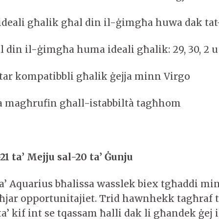
ideali għalik għal din il-ġimgħa huwa dak tat
al din il-ġimgħa huma ideali għalik: 29, 30, 2 u
ktar kompatibbli għalik ġejja minn Virgo
 magħrufin għall-istabbiltà tagħhom
1 ta’ Mejju sal-20 ta’ Ġunju
a’ Aquarius bħalissa wasslek biex tgħaddi min
aħjar opportunitajiet. Trid hawnhekk tagħraf t
ta’ kif int se tqassam ħalli dak li għandek ġej