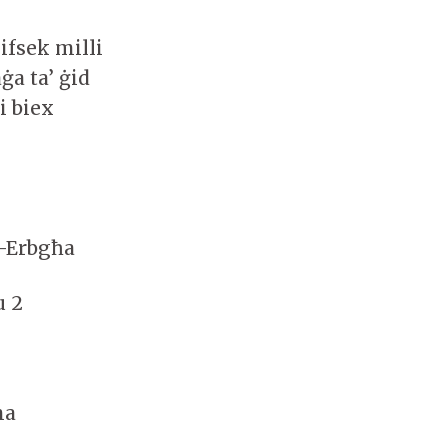
ifsek milli
ġa ta’ ġid
i biex
l-Erbgħa
u 2
na