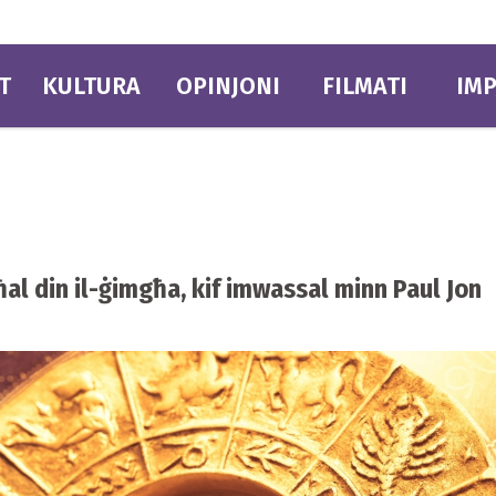
T
KULTURA
OPINJONI
FILMATI
IMP
għal din il-ġimgħa, kif imwassal minn Paul Jon