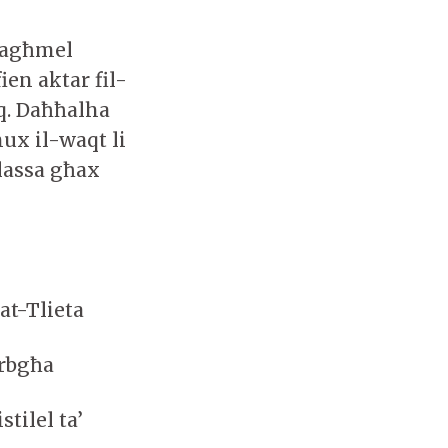
 tagħmel
ien aktar fil-
q. Daħħalha
ux il-waqt li
ilassa għax
at-Tlieta
Erbgħa
tilel ta’