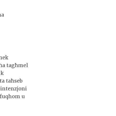
na
emek
 ħa tagħmel
ik
ta taħseb
-intenzjoni
ss fuqhom u