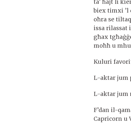
ta’ ħajt li ki
biex timxi ’
oħra se tilta
issa rilassa
għax tgħaġġe
moħħ u mhux
Kuluri favor
L-aktar jum 
L-aktar jum 
F’dan il-qama
Capricorn u 