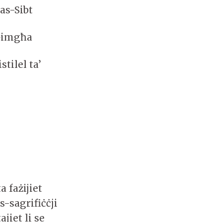
as-Sibt
-Ġimgħa
tilel ta’
 fażijiet
s-sagrifiċċji
jiet li se