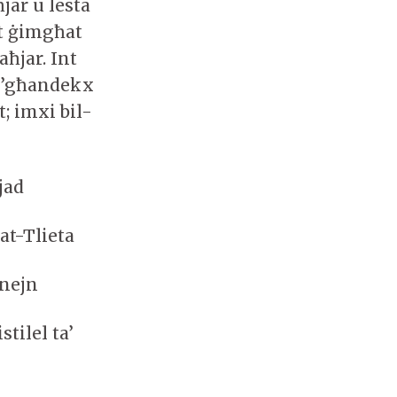
ħjar u lesta
it ġimgħat
aħjar. Int
 M’għandekx
; imxi bil-
jad
k tat-Tlieta
Tnejn
tilel ta’