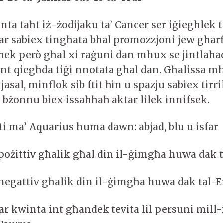
nta taħt iż-żodijaku ta’ Cancer ser iġiegħlek
bar sabiex tingħata bħal promozzjoni jew għarf
għek però għal xi raġuni dan mhux se jintlaħa
int qiegħda tiġi nnotata għal dan. Għalissa mh
q jasal, minflok sib ftit ħin u spazju sabiex tirr
bżonnu biex issaħħaħ aktar lilek innifsek.
ti ma’ Aquarius huma dawn: abjad, blu u isfar
pożittiv għalik għal din il-ġimgħa huwa dak t
negattiv għalik din il-ġimgħa huwa dak tal-
r kwinta int għandek tevita lil persuni mill-is