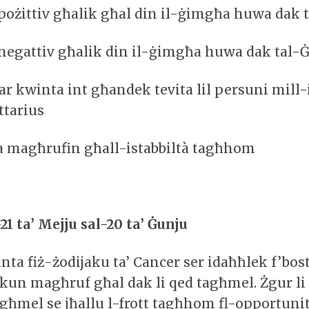
pożittiv għalik għal din il-ġimgħa huwa dak t
negattiv għalik din il-ġimgħa huwa dak tal
r kwinta int għandek tevita lil persuni mill-is
ttarius
 magħrufin għall-istabbiltà tagħhom
1 ta’ Mejju sal-20 ta’ Ġunju
ta fiż-żodijaku ta’ Cancer ser idaħħlek f’bosta
 tkun magħruf għal dak li qed tagħmel. Żgur li 
agħmel se jħallu l-frott tagħhom fl-opportunita