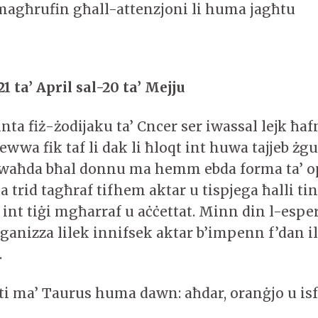
agħrufin għall-attenzjoni li huma jagħtu
1 ta’ April sal-20 ta’ Mejju
ta fiż-żodijaku ta’ Cncer ser iwassal lejk ħafn
wa fik taf li dak li ħloqt int huwa tajjeb żg
a waħda bħal donnu ma hemm ebda forma ta’ o
 trid tagħraf tifhem aktar u tispjega ħalli t
 int tiġi mgħarraf u aċċettat. Minn din l-espe
rganizza lilek innifsek aktar b’impenn f’dan i
.
iti ma’ Taurus huma dawn: aħdar, oranġjo u is