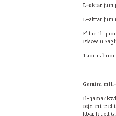
L-aktar jum 
L-aktar jum 
F’dan il-qama
Pisces u Sagi
Taurus huma
Gemini mill-2
Il-qamar kwin
fejn int trid
kbar li qed t