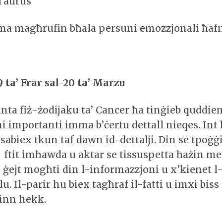
Taurus
ma magħrufin bħala persuni emozzjonali ħaf
 ta’ Frar sal-20 ta’ Marzu
nta fiż-żodijaku ta’ Cancer ħa tinġieb quddi
i importanti imma b’ċertu dettall nieqes. Int
sabiex tkun taf dawn id-dettalji. Din se tpoġġ
i ftit imħawda u aktar se tissuspetta ħażin me
 ġejt mogħti din l-informazzjoni u x’kienet l
u. Il-parir hu biex tagħraf il-fatti u imxi bi
inn hekk.