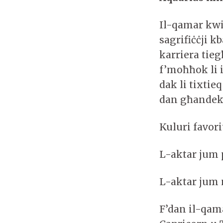
Il-qamar kwi
sagrifiċċji k
karriera tie
f’moħħok li 
dak li tixtie
dan għandek 
Kuluri favori
L-aktar jum 
L-aktar jum 
F’dan il-qama