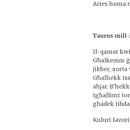
Aries huma m
Taurus mill-2
Il-qamar kwin
Għalkemm ġew
jikber, xort
Għalhekk issa
aħjar. B’hekk
tgħallimt to
għadek tibda
Kuluri favor