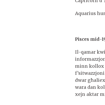
Capricorn u 
Aquarius hu
Pisces mid-19
Il-qamar kwi
informazzjon
minn kollox 
f’sitwazzjon
dwar għaliex
wara dan koll
xejn aktar m