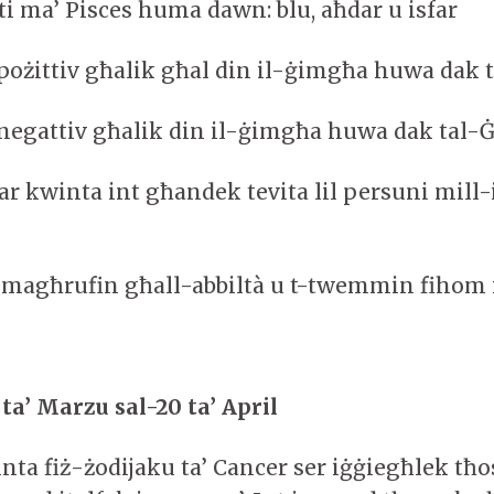
ti ma’ Pisces huma dawn: blu, aħdar u isfar
pożittiv għalik għal din il-ġimgħa huwa dak t
negattiv għalik din il-ġimgħa huwa dak tal
r kwinta int għandek tevita lil persuni mill-is
 magħrufin għall-abbiltà u t-twemmin fihom
 ta’ Marzu sal-20 ta’ April
nta fiż-żodijaku ta’ Cancer ser iġġiegħlek tħo