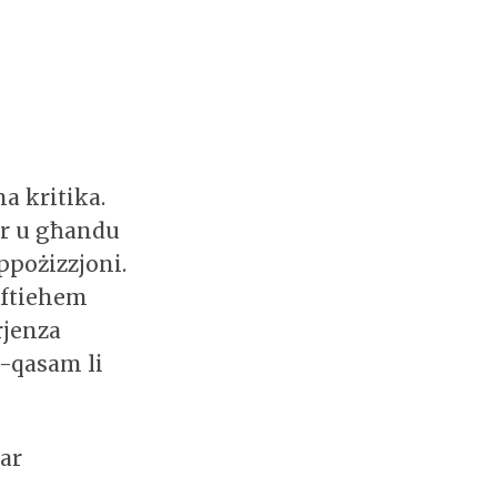
a kritika.
ur u għandu
ppożizzjoni.
inftiehem
rjenza
l-qasam li
far