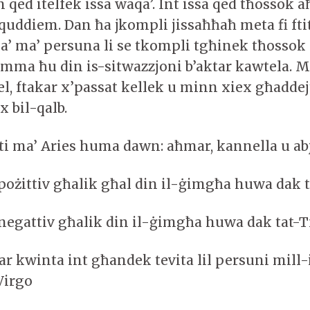
en qed itelfek issa waqa’. Int issa qed tħossok a
l quddiem. Dan ħa jkompli jissaħħaħ meta fi ft
qa’ ma’ persuna li se tkompli tgħinek tħossok 
t imma ħu din is-sitwazzjoni b’aktar kawtela.
l, ftakar x’passat kellek u minn xiex għaddejt
 bil-qalb.
iti ma’ Aries huma dawn: aħmar, kannella u ab
pożittiv għalik għal din il-ġimgħa huwa da
negattiv għalik din il-ġimgħa huwa dak tat-
r kwinta int għandek tevita lil persuni mill-is
Virgo