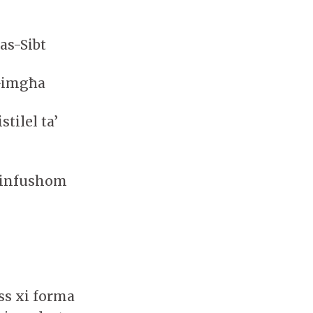
as-Sibt
-Ġimgħa
tilel ta’
 infushom
ss xi forma