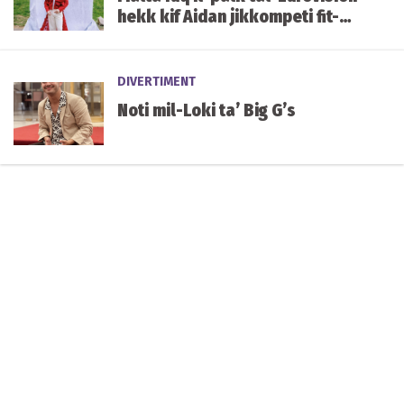
hekk kif Aidan jikkompeti fit-
tieni semi-finali illejla
DIVERTIMENT
Noti mil-Loki ta’ Big G’s