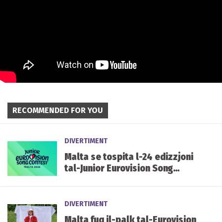
RECOMMENDED FOR YOU
DIVERTIMENT
Malta se tospita l-24 edizzjoni
tal-Junior Eurovision Song
Contest f'Ottubru li ġej
DIVERTIMENT
Malta fuq il-palk tal-Eurovision