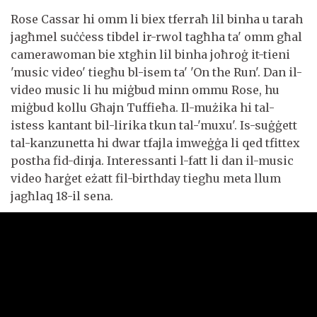
Rose Cassar hi omm li biex tferraħ lil binha u tarah
jagħmel suċċess tibdel ir-rwol tagħha ta' omm għal
camerawoman bie xtgħin lil binha joħroġ it-tieni
'music video' tiegħu bl-isem ta' 'On the Run'. Dan il-
video music li hu miġbud minn ommu Rose, hu
miġbud kollu Għajn Tuffieħa. Il-mużika hi tal-
istess kantant bil-lirika tkun tal-'muxu'. Is-suġġett
tal-kanzunetta hi dwar tfajla imweġġa li qed tfittex
postha fid-dinja. Interessanti l-fatt li dan il-music
video ħarġet eżatt fil-birthday tiegħu meta llum
jagħlaq 18-il sena.