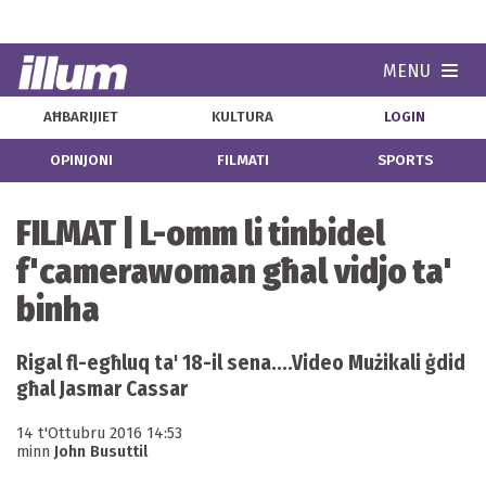
MENU
Navi
AĦBARIJIET
KULTURA
LOGIN
OPINJONI
FILMATI
SPORTS
FILMAT | L-omm li tinbidel
f'camerawoman għal vidjo ta'
binha
Rigal fl-egħluq ta' 18-il sena....Video Mużikali ġdid
għal Jasmar Cassar
14 t'Ottubru 2016 14:53
minn
John Busuttil