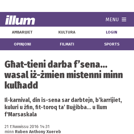
MENU
Navi
AĦBARIJIET
KULTURA
LOGIN
OPINJONI
FILMATI
SPORTS
Għat-tieni darba f’sena...
wasal iż-żmien mistenni minn
kulħadd
Il-karnival, din is-sena sar darbtejn, b’karrijiet,
kuluri u żfin, fit-toroq ta’ Buġibba... u llum
f'Marsaskala
21 t'Awwissu 2016 14:31
minn
Ruben Anthony Xuereb