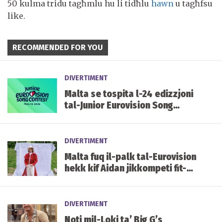
50 kulma tridu tagħmlu hu li tidħlu
hawn
u tagħfsu
like.
RECOMMENDED FOR YOU
DIVERTIMENT
Malta se tospita l-24 edizzjoni
tal-Junior Eurovision Song
Contest f'Ottubru li ġej
DIVERTIMENT
Malta fuq il-palk tal-Eurovision
hekk kif Aidan jikkompeti fit-
tieni semi-finali illejla
DIVERTIMENT
Noti mil-Loki ta’ Big G’s