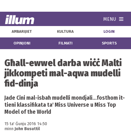
MENU
Navi
AĦBARIJIET
KULTURA
LOGIN
OPINJONI
FILMATI
SPORTS
Għall-ewwel darba wiċċ Malti
jikkompeti mal-aqwa mudelli
fid-dinja
Jade Cini mal-isbaħ mudelli mondjali...fosthom it-
tieni klassifikata ta' Miss Universe u Miss Top
Model of the World
15 ta' Ġunju 2016 14:50
minn
John Busuttil