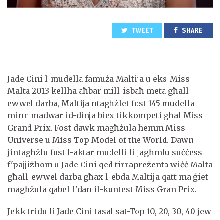
TWEET
SHARE
Jade Cini l-mudella famuża Maltija u eks-Miss
Malta 2013 kellha aħbar mill-isbaħ meta għall-
ewwel darba, Maltija ntagħżlet fost 145 mudella
minn madwar id-dinja biex tikkompeti għal Miss
Grand Prix. Fost dawk magħżula hemm Miss
Universe u Miss Top Model of the World. Dawn
jintagħżlu fost l-aktar mudelli li jagħmlu suċċess
f'pajjiżhom u Jade Cini qed tirrapreżenta wiċċ Malta
għall-ewwel darba għax l-ebda Maltija qatt ma ġiet
magħżula qabel f'dan il-kuntest Miss Gran Prix.
Jekk tridu li Jade Cini tasal sat-Top 10, 20, 30, 40 jew