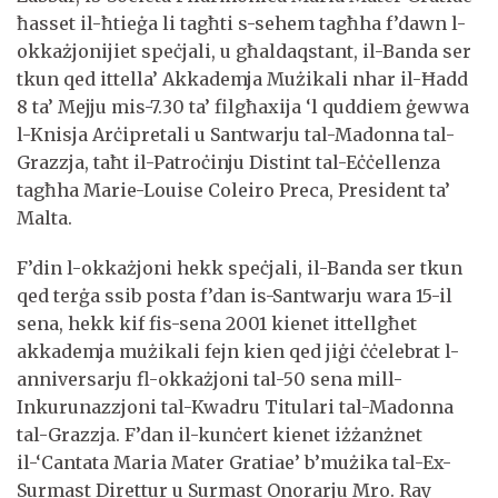
ħasset il-ħtieġa li tagħti s-sehem tagħha f’dawn l-
okkażjonijiet speċjali, u għaldaqstant, il-Banda ser
tkun qed ittella’ Akkademja Mużikali nhar il-Ħadd
8 ta’ Mejju mis-7.30 ta’ filgħaxija ‘l quddiem ġewwa
l-Knisja Arċipretali u Santwarju tal-Madonna tal-
Grazzja, taħt il-Patroċinju Distint tal-Eċċellenza
tagħha Marie-Louise Coleiro Preca, President ta’
Malta.
F’din l-okkażjoni hekk speċjali, il-Banda ser tkun
qed terġa ssib posta f’dan is-Santwarju wara 15-il
sena, hekk kif fis-sena 2001 kienet ittellgħet
akkademja mużikali fejn kien qed jiġi ċċelebrat l-
anniversarju fl-okkażjoni tal-50 sena mill-
Inkurunazzjoni tal-Kwadru Titulari tal-Madonna
tal-Grazzja. F’dan il-kunċert kienet iżżanżnet
il-‘Cantata Maria Mater Gratiae’ b’mużika tal-Ex-
Surmast Direttur u Surmast Onorarju Mro. Ray