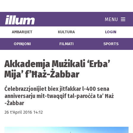
MENU
Navi
AĦBARIJIET
KULTURA
LOGIN
OPINJONI
FILMATI
SPORTS
Akkademja Mużikali ‘Erba’
Mija’ f’Ħaż-Żabbar
Ċelebrazzjonijiet biex jitfakkar l-400 sena
anniversarju mit-twaqqif tal-paroċċa ta’ Ħaż
-Żabbar
26 t'April 2016 14:12