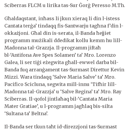
Sciberras FLCM u lirika tas-Sur Ġorġ Peresso M.Th.
Għaldaqstant, inħass li jkun xieraq li din l-istess
Cantata terġa’ tindaqq fis-Santwarju tagħna f’din l-
okkażjoni. Għal din is-serata, il-Banda ħejjiet
programm mużikali ddedikat kollu kemm hu lill-
Madonna tal-Grazzja. Il-programm jiftaħ
bl-‘Antifona Ave Spes Solamen’ ta’ Mro. Lorenzo
Galea, li ser tiġi eżegwita għall-ewwel darba bil-
Banda fuq arranġament tas-Surmast Direttur Kevin
Mizzi. Wara tindaqq ‘Salve Maria Salve’ ta’ Mro.
Pacifico Scicluna, segwita mill-innu ‘Tifħir lill-
Madonna tal-Grazzja’ u ‘Salve Regina’ ta’ Mro. Ray
Sciberras. Il-qofol jintlaħaq bil-‘Cantata Maria
Mater Gratiae’, u l-programm jagħlaq bis-silta
‘Sultana ta’ Beltna’.
Il-Banda ser tkun taħt id-direzzjoni tas-Surmast