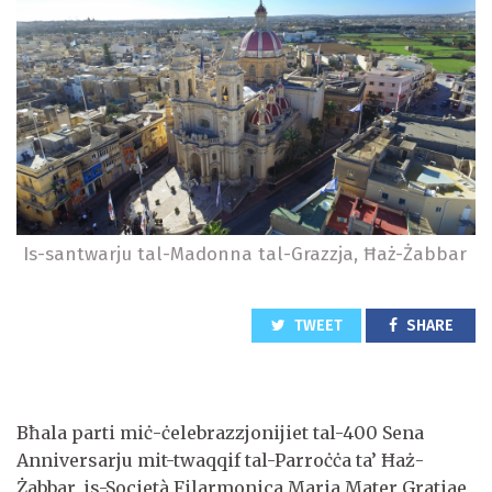
Is-santwarju tal-Madonna tal-Grazzja, Ħaż-Żabbar
TWEET
SHARE
Bħala parti miċ-ċelebrazzjonijiet tal-400 Sena
Anniversarju mit-twaqqif tal-Parroċċa ta’ Ħaż-
Żabbar, is-Società Filarmonica Maria Mater Gratiae