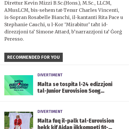
Direttur Kevin Mizzi B.Sc.(Hons.), M.Sc., LLCM,
AMusLCM, bis-sehem tat-Tenur Charles Vincenti,
is-Sopran Rosabelle Bianchi, il-kantanti Rita Pace u
Stephanie Cauchi, u l-Kor ‘Mirabitur’ taħt id-
direzzjoni ta’ Simone Attard, b’narrazzjoni ta’ Ġorġ
Peresso.
RECOMMENDED FOR YOU
DIVERTIMENT
Malta se tospita l-24 edizzjoni
tal-Junior Eurovision Song
Contest f'Ottubru li ġej
DIVERTIMENT
Malta fuq il-palk tal-Eurovision
hekk kif Aidan jikkompeti fit-