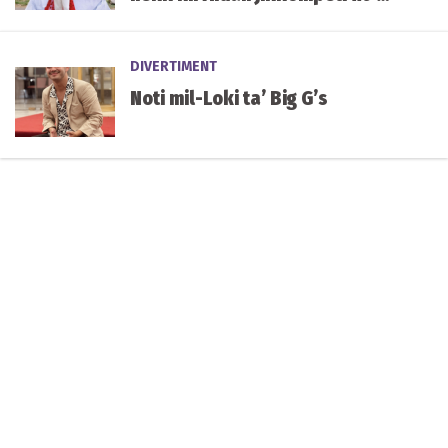
tieni semi-finali illejla
DIVERTIMENT
Noti mil-Loki ta’ Big G’s