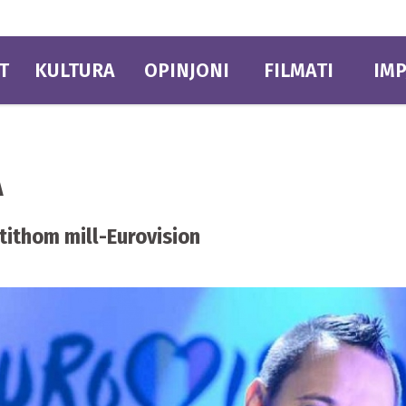
T
KULTURA
OPINJONI
FILMATI
IMP
A
ċtithom mill-Eurovision