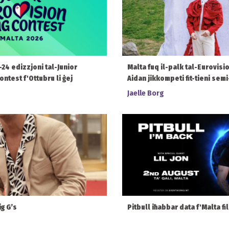
-24 edizzjoni tal-Junior
Malta fuq il-palk tal-Eurovisi
ntest f'Ottubru li ġej
Aidan jikkompeti fit-tieni semi-
Jaelle Borg
ig G’s
Pitbull iħabbar data f'Malta fi