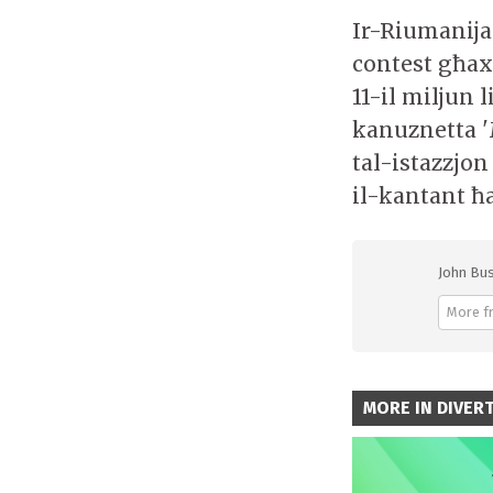
Ir-Riumanija 
contest għax 
11-il miljun l
kanuznetta '
tal-istazzjo
il-kantant ħa
John Bus
More f
MORE IN DIVER