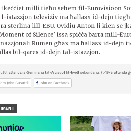
tkeċċiet milli tieħ
u sehem fil-Eurovisioon S
l-istazzjon televiżiv ma ħallasx id-dejn tiegħ
ira sterlina lill-EBU. Ovidiu Anton li kien se jk
Moment of Silence' issa spiċċa barra mill-Eur
n nazzjonali Rumen għax ma ħallasx id-dejn t
llas bil-qares id-dejn tal-istazzjon.
uttil attenda is-Seminarju tal-Arċisqof fil-livell sekondarju. Fl-1978 attenda g
rom John Busuttil
John on Facebook
TIMENT