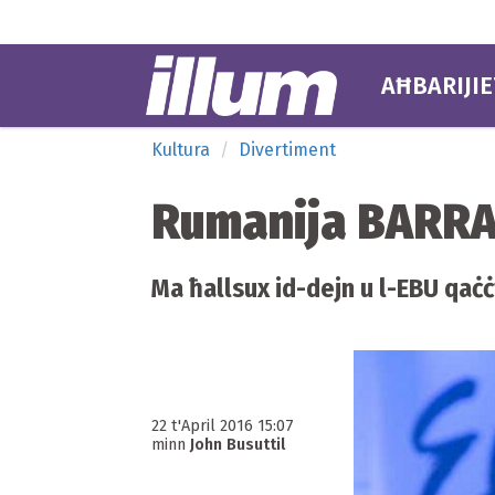
AĦBARIJIE
Kultura
Divertiment
Rumanija BARR
Ma ħallsux id-dejn u l-EBU qaċ
22 t'April 2016 15:07
minn
John Busuttil