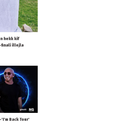
on hekk kif
finali illejla
l-'I'm Back Tour'