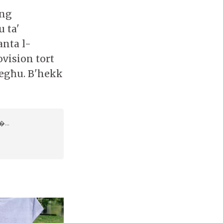
ong
u ta'
anta l-
ovision tort
iegħu. B'hekk
�...