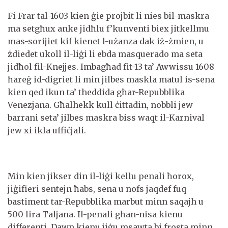
Fi Frar tal-1603 kien ġie projbit li nies bil-maskra
ma setgħux anke jidħlu f’kunventi biex jitkellmu
mas-sorijiet kif kienet l-użanza dak iż-żmien, u
żdiedet ukoll il-liġi li ebda masquerado ma seta
jidħol fil-Knejjes. Imbagħad fit-13 ta’ Awwissu 1608
ħareġ id-digriet li min jilbes maskla matul is-sena
kien qed ikun ta’ theddida għar-Repubblika
Venezjana. Għalhekk kull ċittadin, nobbli jew
barrani seta’ jilbes maskra biss waqt il-Karnival
jew xi ikla uffiċjali.
Min kien jikser din il-liġi kellu penali ħorox,
jiġifieri sentejn ħabs, sena u nofs jaqdef fuq
bastiment tar-Repubblika marbut minn saqajh u
500 lira Taljana. Il-penali għan-nisa kienu
differenti. Dawn kienu jiġu msawta bi frosta minn