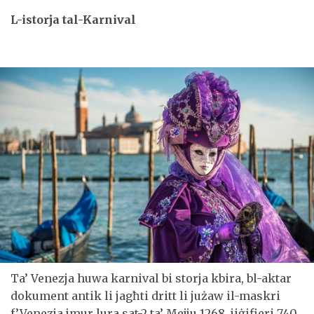
L-istorja tal-Karnival
Ta’ Venezja huwa karnival bi storja kbira, bl-aktar
dokument antik li jagħti dritt li jużaw il-maskri
f’Venezja jmur lura sat-2 ta’ Mejju 1268, jiġifieri 740