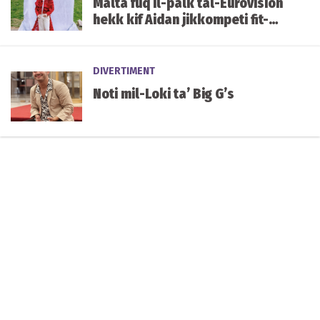
Malta fuq il-palk tal-Eurovision
hekk kif Aidan jikkompeti fit-
tieni semi-finali illejla
DIVERTIMENT
Noti mil-Loki ta’ Big G’s