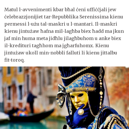
Matul l-avvenimenti kbar bħal ċeni uffiċċjali jew
ċelebrazzjonijiet tar-Repubblika Serenissima kienu
permessi l-użu tal-maskri u l-mantari. Il-maskri
kienu jintużaw ħafna mil-lagħba biex ħadd ma jkun
jaf min huma meta jidħlu jilagħbuhom u anke biex
il-kredituri tagħhom ma jgħarfuhomx. Kienu
jintużaw ukoll min-nobbli falluti li kienu jittalbu
fit-toroq.