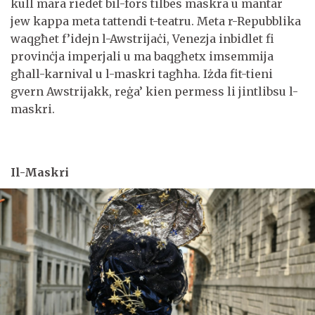
kull mara riedet bil-fors tilbes maskra u mantar
jew kappa meta tattendi t-teatru. Meta r-Repubblika
waqgħet f’idejn l-Awstrijaċi, Venezja inbidlet fi
provinċja imperjali u ma baqgħetx imsemmija
għall-karnival u l-maskri tagħha. Iżda fit-tieni
gvern Awstrijakk, reġa’ kien permess li jintlibsu l-
maskri.
Il-Maskri