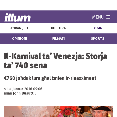
MENU
Navi
AĦBARIJIET
KULTURA
LOGIN
OPINJONI
FILMATI
SPORTS
Il-Karnival ta’ Venezja: Storja
ta’ 740 sena
€760 joħduk lura għal żmien ir-rinaxximent
4 ta' Jannar 2016 09:06
minn
John Busuttil