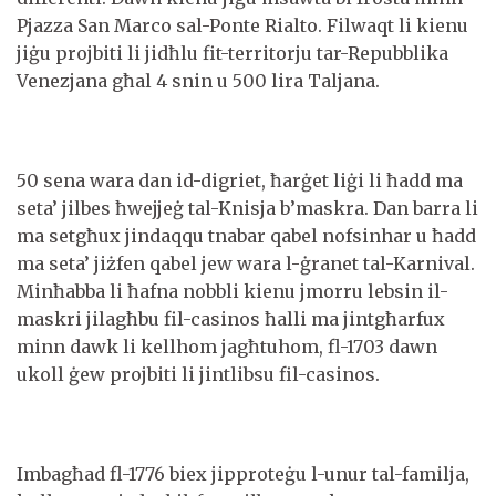
Pjazza San Marco sal-Ponte Rialto. Filwaqt li kienu
jiġu projbiti li jidħlu fit-territorju tar-Repubblika
Venezjana għal 4 snin u 500 lira Taljana.
50 sena wara dan id-digriet, ħarġet liġi li ħadd ma
seta’ jilbes ħwejjeġ tal-Knisja b’maskra. Dan barra li
ma setgħux jindaqqu tnabar qabel nofsinhar u ħadd
ma seta’ jiżfen qabel jew wara l-ġranet tal-Karnival.
Minħabba li ħafna nobbli kienu jmorru lebsin il-
maskri jilagħbu fil-casinos ħalli ma jintgħarfux
minn dawk li kellhom jagħtuhom, fl-1703 dawn
ukoll ġew projbiti li jintlibsu fil-casinos.
Imbagħad fl-1776 biex jipproteġu l-unur tal-familja,