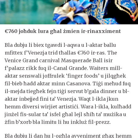
€760 joħduk lura għal żmien ir-rinaxximent
Bla dubju li biex tgawdi l-aqwa u l-aktar ballu
mfittex f’Venezja trid tħallas €760 ir-ras. The
Venice Grand carnival Masquerade Ball isir
f’palazz rikk fuq il-Canal Grande. Waiters mill-
aktar senswali joffrulek ‘finger foods’ u jilqgħek
fil-bieb ħadd aktar minn Casanova. Tiġi meħud fuq
il-mejda tiegħek fejn tiġi servut b’gala dinner u bl-
aktar inbejjed fini ta’ Venezja. Waqt l-ikla jkun
hemm diversi wirjiet artistiċi. Wara l-ikla, kulħadd
jinżel fis-sular ta’ isfel għal lejl sħiħ ta’ mużika u
żfin b’xorb bla limitu li hu inkluż fil-prezz.
Bla dubju li dan hu l-ogħla avveniment għax hemm