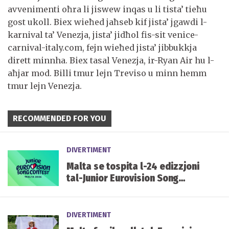
avvenimenti oħra li jiswew inqas u li tista’ tieħu
gost ukoll. Biex wieħed jaħseb kif jista’ jgawdi l-
karnival ta’ Venezja, jista’ jidħol fis-sit venice-
carnival-italy.com, fejn wieħed jista’ jibbukkja
dirett minnha. Biex tasal Venezja, ir-Ryan Air hu l-
aħjar mod. Billi tmur lejn Treviso u minn hemm
tmur lejn Venezja.
RECOMMENDED FOR YOU
DIVERTIMENT
Malta se tospita l-24 edizzjoni
tal-Junior Eurovision Song
Contest f'Ottubru li ġej
DIVERTIMENT