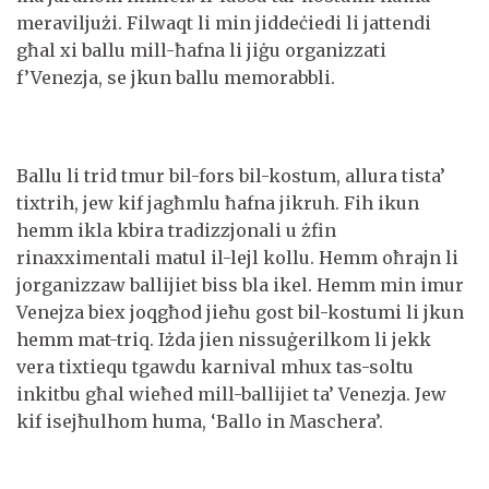
meraviljużi. Filwaqt li min jiddeċiedi li jattendi
għal xi ballu mill-ħafna li jiġu organizzati
f’Venezja, se jkun ballu memorabbli.
Ballu li trid tmur bil-fors bil-kostum, allura tista’
tixtrih, jew kif jagħmlu ħafna jikruh. Fih ikun
hemm ikla kbira tradizzjonali u żfin
rinaxximentali matul il-lejl kollu. Hemm oħrajn li
jorganizzaw ballijiet biss bla ikel. Hemm min imur
Venejza biex joqgħod jieħu gost bil-kostumi li jkun
hemm mat-triq. Iżda jien nissuġerilkom li jekk
vera tixtiequ tgawdu karnival mhux tas-soltu
inkitbu għal wieħed mill-ballijiet ta’ Venezja. Jew
kif isejħulhom huma, ‘Ballo in Maschera’.