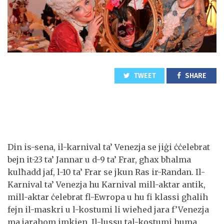
TWEET
SHARE
Din is-sena, il-karnival ta’ Venezja se jiġi ċċelebrat
bejn it-23 ta’ Jannar u d-9 ta’ Frar, għax bħalma
kulħadd jaf, l-10 ta’ Frar se jkun Ras ir-Randan. Il-
Karnival ta’ Venezja hu Karnival mill-aktar antik,
mill-aktar ċelebrat fl-Ewropa u hu fi klassi għalih
fejn il-maskri u l-kostumi li wieħed jara f’Venezja
ma jarahom imkien. Il-lussu tal-kostumi huma