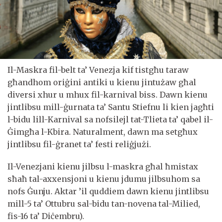
Il-Maskra fil-belt ta’ Venezja kif tistgħu taraw
għandhom oriġini antiki u kienu jintużaw għal
diversi xhur u mhux fil-karnival biss. Dawn kienu
jintlibsu mill-ġurnata ta’ Santu Stiefnu li kien jagħti
l-bidu lill-Karnival sa nofsilejl tat-Tlieta ta’ qabel il-
Ġimgħa l-Kbira. Naturalment, dawn ma setgħux
jintlibsu fil-ġranet ta’ festi reliġjużi.
Il-Venezjani kienu jilbsu l-maskra għal ħmistax
sħaħ tal-axxensjoni u kienu jdumu jilbsuhom sa
nofs Ġunju. Aktar ’il quddiem dawn kienu jintlibsu
mill-5 ta’ Ottubru sal-bidu tan-novena tal-Milied,
fis-16 ta’ Diċembru).