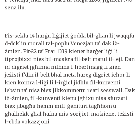
sena ilu.
Fis-seklu 14 ħarġu liġijiet ġodda bil-għan li jwaqqfu
d-deklin morali tal-poplu Venezjan ta’ dak iż-
żmien. Fit-22 ta’ Frar 1339 kienet ħarġet liġi li
tiprojbixxi nies bil-maskra fil-belt matul il-lejl. Dan
id-digriet jgħinna nifhmu l-libertinaġġ li kien
jeżisti f’din il-belt bħal meta ħareġ digriet ieħor li
kien kontra l-liġi li l-irġiel jidħlu fil-kunventi
lebsin ta’ nisa biex jikkommettu reati sesswali. Dak
iż-żmien, fil-kunventi kienu jgħixu nisa sfurzati
biex jibqgħu hemm mill-ġenituri tagħhom u
għalhekk għal ħafna mis-sorijiet, ma kienet teżisti
l-ebda vokazzjoni.