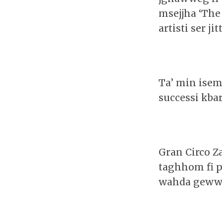
msejjha ‘The 
artisti ser j
Ta’ min isem
successi kba
Gran Circo Za
taghhom fi p
wahda gewwa