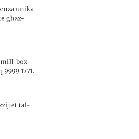
jenza unika
ke ghaz-
 mill-box
q 9999 1771.
zijiet tal-