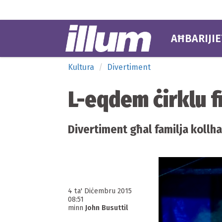
AĦBARIJIE
Kultura
Divertiment
L-eqdem ċirklu f
Divertiment għal familja kollha
4 ta' Diċembru 2015
08:51
minn
John Busuttil