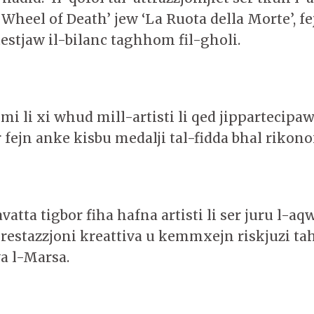
Wheel of Death’ jew ‘La Ruota della Morte’, fej
ittestjaw il-bilanc taghhom fil-gholi.
mi li xi whud mill-artisti li qed jippartecipa
r fejn anke kisbu medalji tal-fidda bhal rikon
vatta tigbor fiha hafna artisti li ser juru l-aq
restazzjoni kreattiva u kemmxejn riskjuzi tah
 l-Marsa.