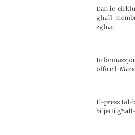
Dan ic-cirkl
ghall-membri
zghar.
Informazzjon
office l-Mars
Il-prezz tal-b
biljetti għal