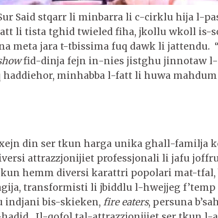
Sur Said stqarr li minbarra li c-cirklu hija l-p
tt li tista tghid twieled fiha, jkollu wkoll is-
a meta jara t-tbissima fuq dawk li jattendu. 
show
fid-dinja fejn in-nies jistghu jinnotaw 
uq haddiehor, minhabba l-fatt li huwa mahdum
 xejn din ser tkun harga unika ghall-familja k
versi attrazzjonijiet professjonali li jafu joff
ikun hemm diversi karattri popolari mat-tfal, 
agija, transformisti li jbiddlu l-hwejjeg f’temp 
 indjani bis-skieken,
fire eaters
, persuna b’sa
adid. Il-qofol tal-attrazzjonijiet ser tkun l-a