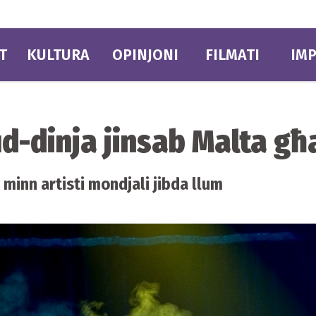
T
KULTURA
OPINJONI
FILMATI
IMP
id-dinja jinsab Malta g
 minn artisti mondjali jibda llum