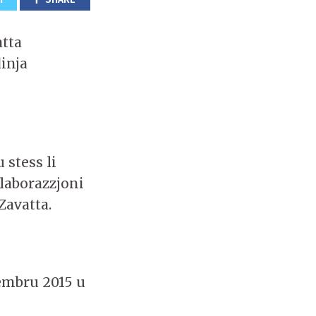
atta
dinja
 stess li
llaborazzjoni
Zavatta.
cembru 2015 u