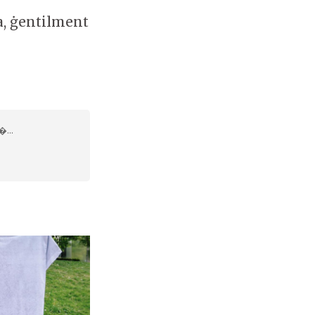
a, ġentilment
�...