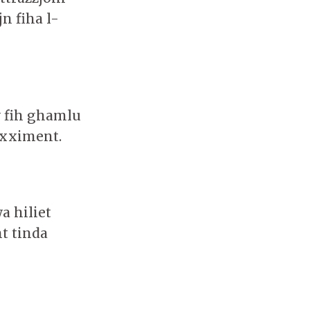
n fiha l-
w fih ghamlu
oxximent.
wa hiliet
t tinda