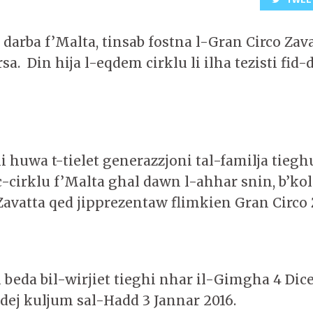
darba f’Malta, tinsab fostna l-Gran Circo Zav
. Din hija l-eqdem cirklu li ilha tezisti fid-
i huwa t-tielet generazzjoni tal-familja tieghu
c-cirklu f’Malta ghal dawn l-ahhar snin, b’ko
Zavatta qed jipprezentaw flimkien Gran Circo 
u beda bil-wirjiet tieghi nhar il-Gimgha 4 Di
ddej kuljum sal-Hadd 3 Jannar 2016.