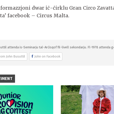
nformazzjoni dwar iċ-ċirklu Gran Circo Zavatt
ta’ facebook – Circus Malta.
uttil attenda is-Seminarju tal-Arċisqof fil-livell sekondarju. Fl-1978 attenda g
rom John Busuttil
John on Facebook
TIMENT