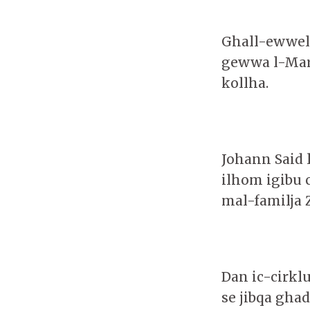
Ghall-ewwel 
gewwa l-Marsa
kollha.
Johann Said l
ilhom igibu 
mal-familja 
Dan ic-cirkl
se jibqa gha