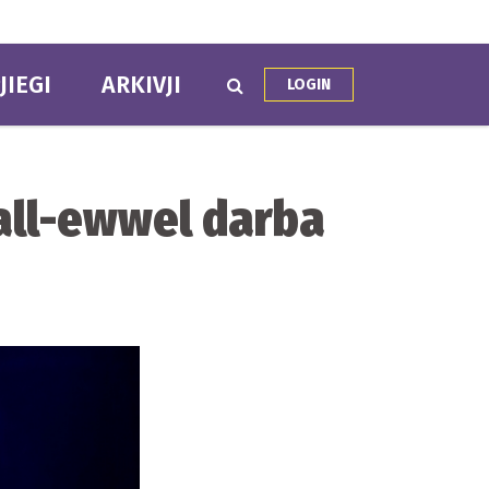
JIEGI
ARKIVJI
LOGIN
ħall-ewwel darba