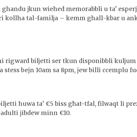
u ghandu jkun wiehed memorabbli u ta’ esper
 kollha tal-familja – kemm ghall-kbar u an
i rigward biljetti ser tkun disponibbli kuljum
a stess bejn 10am sa 8pm, jew billi ccemplu fu
iljetti huwa ta’ €5 biss għat-tfal, filwaqt li prez
l-adulti jibdew minn €10.