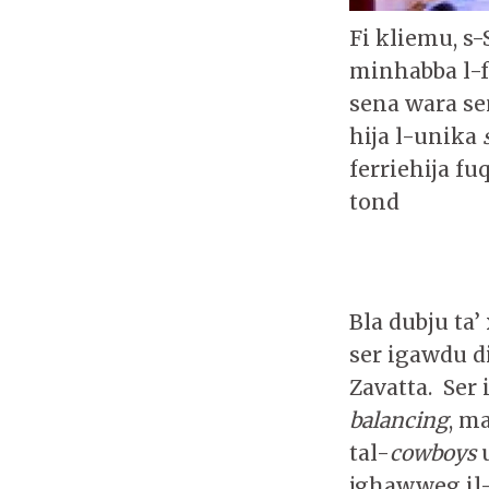
Fi kliemu, s-
minhabba l-fa
sena wara sen
hija l-unika
ferriehija f
tond
Bla dubju ta’
ser igawdu di
Zavatta. Ser 
balancing
, m
tal-
cowboys
u
jghawweg il-h