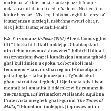
ma kienx ta’ xkiel, anzi l-fantaxjenza li ħloqna
mdakkra mil-ilsien li qed inħaddmu. Nixtieq li ma
kinitx biss fażi. Nixtieq li niktbu xogħlijiet oħra ta’
fantaxjenza u nixtieq li nebbaħna awturi oħrajn
biex jiktbu fantaxjenza bil-Malti.
K.S:
Fir-rumanz
Il-Pesta
(1947) Albert Camus jgħid
illi “l-biċċa hi li lkoll niddejqu. Għaldaqstant
ninxteħtu nrawmu d-drawwiet”. Jidhirli li dina l-
osservazzjoni dwar il-kundizzjoni umana tgħodd
għal kull żmien u epoka. Torbot ukoll mal-
fenomenu – tant mistħarreġ mill-filosofija u l-
psikoloġija – tal-aljenazzjoni. Tgħodd ukoll
għan-narrattiva tiegħek, l-iżjed meta tqis l-istat
mentali tal-umanità li tiddeskrivi fir-rumanz
It-
Tawmaturgu
. Kif irrimarkat Melisande Aquilina
f’intervista miegħek għall-ġurnal
The Times of
Malta
, “il-bnedmin imdejqin. Jippruvaw minn