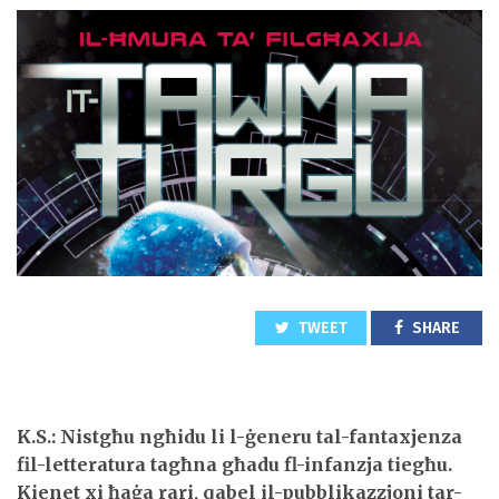
TWEET
SHARE
K.S.: Nistgħu ngħidu li l-ġeneru tal-fantaxjenza
fil-letteratura tagħna għadu fl-infanzja tiegħu.
Kienet xi ħaġa rari, qabel il-pubblikazzjoni tar-