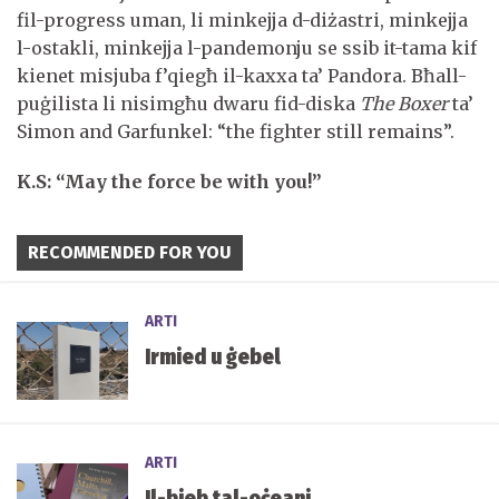
fil-progress uman, li minkejja d-diżastri, minkejja
l-ostakli, minkejja l-pandemonju se ssib it-tama kif
kienet misjuba f’qiegħ il-kaxxa ta’ Pandora. Bħall-
puġilista li nisimgħu dwaru fid-diska
The Boxer
ta’
Simon and Garfunkel: “the fighter still remains”.
K.S: “May the force be with you!”
RECOMMENDED FOR YOU
ARTI
Irmied u ġebel
ARTI
Il-bieb tal-oċeani