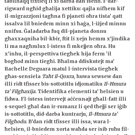
tabilħaqq tixtieq li xi darba dan iseħħ. F’dar-
rigward ngħid għalija xettiku: qajla nifhem kif
il-migrazzjoni tagħna fi pjaneti oħra tista’ qatt
issalva lil bniedem minn xi ħaġa, l-iżjed minnu
nnifsu. Ġaladarba fuq dil-pjaneta donnu
għaxxaqniha bil-kbir, ftit li xejn hemm x’jindika
li ma nagħmlux l-istess fi mkejjen oħra. Hu
x’inhu, il-perspettiva tiegħek hija ferm ’il
bogħod minn tiegħi. Bħalma ddiskutejt ma’
Rachelle Deguara matul l-intervista tiegħek
għas-sensiela
Taħt il-Qoxra
, huwa sewsew dan
illi ridt tfisser bis-sottotitlu idjomatiku
Il-Ħmura
ta’ Filgħaxija
. Tidentifika elementi ta’ ħelsien u
fidwa. Fl-istess intervejt aċċennajt għall-fatt illi
s-sequel għal dan ir-rumanz li qed tħejji ser iġib
is-sottotitlu, did-darba kuntrarju,
Il-Ħmura ta’
Filgħodu
. B’dan ridt tfisser illi issa, wara l-
ħelsien, il-bniedem xorta waħda ser isib ruħu fil-