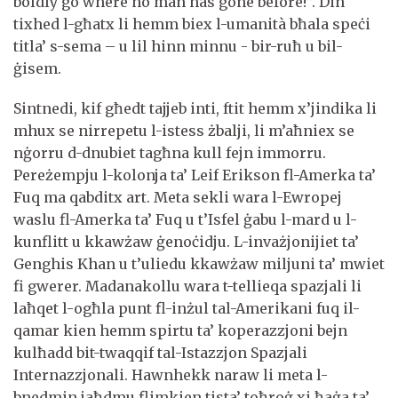
boldly go where no man has gone before!”. Din
tixhed l-għatx li hemm biex l-umanità bħala speċi
titla’ s-sema – u lil hinn minnu - bir-ruħ u bil-
ġisem.
Sintnedi, kif għedt tajjeb inti, ftit hemm x’jindika li
mhux se nirrepetu l-istess żbalji, li m’aħniex se
nġorru d-dnubiet tagħna kull fejn immorru.
Pereżempju l-kolonja ta’ Leif Erikson fl-Amerka ta’
Fuq ma qabditx art. Meta sekli wara l-Ewropej
waslu fl-Amerka ta’ Fuq u t’Isfel ġabu l-mard u l-
kunflitt u kkawżaw ġenoċidju. L-invażjonijiet ta’
Genghis Khan u t’uliedu kkawżaw miljuni ta’ mwiet
fi gwerer. Madanakollu wara t-tellieqa spazjali li
laħqet l-ogħla punt fl-inżul tal-Amerikani fuq il-
qamar kien hemm spirtu ta’ koperazzjoni bejn
kulħadd bit-twaqqif tal-Istazzjon Spazjali
Internazzjonali. Hawnhekk naraw li meta l-
bnedmin jaħdmu flimkien tista’ toħroġ xi ħaġa ta’