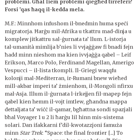
problemi. Għal liem problemi qiegħed tirreferi?
Forsi ’qas ħaqq il-kedda mela.
M.F.: Minnhom infushom il-bnedmin huma speċi
migratorja. Ħarġu mil-Afrika u tkattru mad-dinja u
komplew jitkattru sal-ġurnata ta’ llum. L-istorja
tal-umanità mimlija b’nies li vvjaġġaw fi bnadi fejn
ħadd minn nieshom ma kien ivvjaġġa qabel – Leif
Erikson, Marco Polo, Ferdinand Magellan, Amerigo
Vespucci – il-lista tkompli. Il-Griegi waqqfu
kolonji mal-Mediterran, ir-Rumani bnew wieħed
mill-akbar imperi ta’ żmienhom, il-Mongoli nfirxu
mal-Asja. Illum il-ġurnata l-irkejjen fil-mapep fejn
qabel kien hemm il-vojt imtlew, għandna mappa
dettaljata ta’ wiċċ il-qamar, bgħattna sondi spazjali
bħal Voyager 1 u 2 li ħarġu lil hinn mis-sistema
solari. Dan ifakkarni f’dil-kwotazzjoni famuża
minn
Star Trek
: “Space: the final frontier [...] To