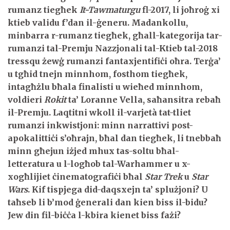
rumanz tiegħek
It-Tawmaturgu
fl-2017, li joħroġ xi
ktieb validu f’dan il-ġeneru. Madankollu,
minbarra r-rumanz tiegħek, għall-kategorija tar-
rumanzi tal-Premju Nazzjonali tal-Ktieb tal-2018
tressqu żewġ rumanzi fantaxjentifiċi oħra. Terġa’
u tgħid tnejn minnhom, fosthom tiegħek,
intagħżlu bħala finalisti u wieħed minnhom,
voldieri
Rokit
ta’ Loranne Vella, saħansitra rebaħ
il-Premju. Laqtitni wkoll il-varjetà tat-tliet
rumanzi inkwistjoni: minn narrattivi post-
apokalittiċi s’oħrajn, bħal dan tiegħek, li tnebbaħ
minn għejun iżjed mhux tas-soltu bħal-
letteratura u l-logħob tal-
Warhammer
u x-
xogħlijiet ċinematografiċi bħal
Star Trek
u
Star
Wars
. Kif tispjega did-daqsxejn ta’ splużjoni? U
taħseb li b’mod ġenerali dan kien biss il-bidu?
Jew din fil-biċċa l-kbira kienet biss fażi?