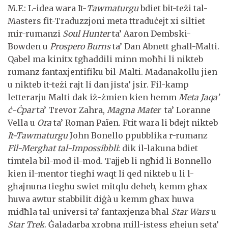
M.F.: L-idea wara It-
Tawmaturgu
bdiet bit-teżi tal-
Masters fit-Traduzzjoni meta ttraduċejt xi siltiet
mir-rumanzi
Soul Hunter
ta’ Aaron Dembski-
Bowden u
Prospero
Burns
ta’ Dan Abnett għall-Malti.
Qabel ma kinitx tgħaddili minn moħħi li nikteb
rumanz fantaxjentifiku bil-Malti. Madanakollu jien
u nikteb it-teżi rajt li dan jista’ jsir. Fil-kamp
letterarju Malti dak iż-żmien kien hemm
Meta Jaqa’
ċ-Ċpar
ta’ Trevor Zahra,
Magna Mater
ta’ Loranne
Vella u
Ora
ta’ Roman Païen. Ftit wara li bdejt nikteb
It-Tawmaturgu
John Bonello ppubblika r-rumanz
Fil-Mergħat tal-Impossibbli
: dik il-lakuna bdiet
timtela bil-mod il-mod. Tajjeb li ngħid li Bonnello
kien il-mentor tiegħi waqt li qed nikteb u li l-
għajnuna tiegħu swiet mitqlu deheb, kemm għax
huwa awtur stabbilit diġà u kemm għax huwa
midħla tal-universi ta’ fantaxjenza bħal
Star Wars
u
Star Trek
. Ġaladarba xrobna mill-istess għejun seta’