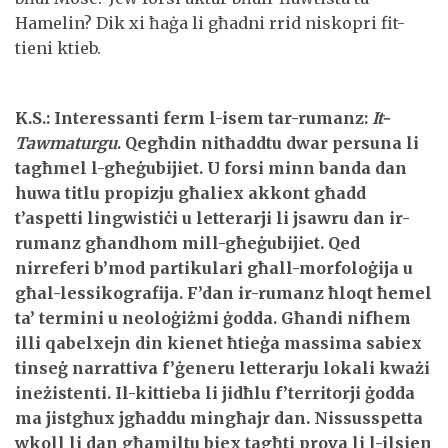
Hamelin? Dik xi ħaġa li għadni rrid niskopri fit-
tieni ktieb.
K.S.: Interessanti ferm l-isem tar-rumanz:
It-
Tawmaturgu
. Qegħdin nitħaddtu dwar persuna li
tagħmel l-għeġubijiet. U forsi minn banda dan
huwa titlu propizju għaliex akkont għadd
t’aspetti lingwistiċi u letterarji li jsawru dan ir-
rumanz għandhom mill-għeġubijiet. Qed
nirreferi b’mod partikulari għall-morfoloġija u
għal-lessikografija. F’dan ir-rumanz ħloqt ħemel
ta’ termini u neoloġiżmi ġodda. Għandi nifhem
illi qabelxejn din kienet ħtieġa massima sabiex
tinseġ narrattiva f’ġeneru letterarju lokali kważi
ineżistenti. Il-kittieba li jidħlu f’territorji ġodda
ma jistgħux jgħaddu mingħajr dan. Nissusspetta
wkoll li dan għamiltu biex tagħti prova li l-ilsien