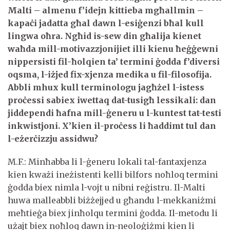
Malti – almenu f’idejn kittieba mgħallmin –
kapaċi jadatta għal dawn l-esiġenzi bħal kull
lingwa oħra. Ngħid is-sew din għalija kienet
waħda mill-motivazzjonijiet illi kienu ħeġġewni
nippersisti fil-ħolqien ta’ termini ġodda f’diversi
oqsma, l-iżjed fix-xjenza medika u fil-filosofija.
Abbli mhux kull terminologu jagħżel l-istess
proċessi sabiex iwettaq dat-tusigħ lessikali: dan
jiddependi ħafna mill-ġeneru u l-kuntest tat-testi
inkwistjoni. X’kien il-proċess li ħaddimt tul dan
l-eżerċizzju assidwu?
M.F.: Minħabba li l-ġeneru lokali tal-fantaxjenza
kien kważi ineżistenti kelli bilfors noħloq termini
ġodda biex nimla l-vojt u nibni reġistru. Il-Malti
huwa malleabbli biżżejjed u għandu l-mekkaniżmi
meħtieġa biex jinħolqu termini ġodda. Il-metodu li
użajt biex noħloq dawn in-neoloġiżmi kien li