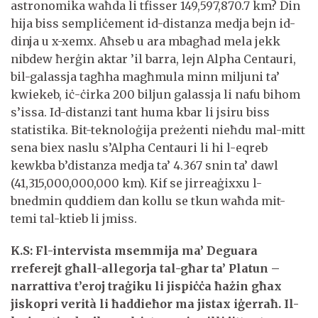
astronomika waħda li tfisser 149,597,870.7 km? Din
hija biss sempliċement id-distanza medja bejn id-
dinja u x-xemx. Aħseb u ara mbagħad mela jekk
nibdew ħerġin aktar ’il barra, lejn Alpha Centauri,
bil-galassja tagħha magħmula minn miljuni ta’
kwiekeb, iċ-ċirka 200 biljun galassja li nafu bihom
s’issa. Id-distanzi tant huma kbar li jsiru biss
statistika. Bit-teknoloġija preżenti nieħdu mal-mitt
sena biex naslu s’Alpha Centauri li hi l-eqreb
kewkba b’distanza medja ta’ 4.367 snin ta’ dawl
(41,315,000,000,000 km). Kif se jirreaġixxu l-
bnedmin quddiem dan kollu se tkun waħda mit-
temi tal-ktieb li jmiss.
K.S: Fl-intervista msemmija ma’ Deguara
rreferejt għall-allegorja tal-għar ta’ Platun –
narrattiva t’eroj traġiku li jispiċċa ħażin għax
jiskopri verità li ħaddieħor ma jistax iġerraħ. Il-