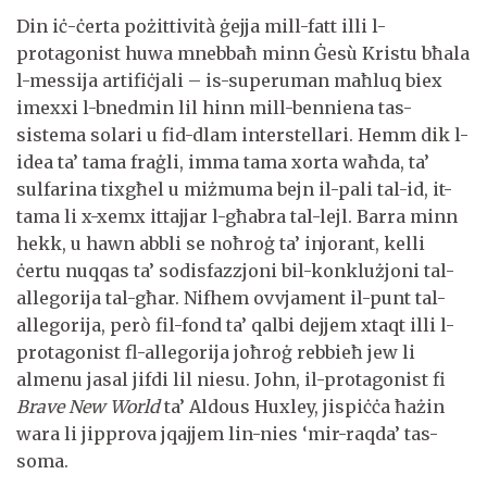
Din iċ-ċerta pożittività ġejja mill-fatt illi l-
protagonist huwa mnebbaħ minn Ġesù Kristu bħala
l-messija artifiċjali – is-superuman maħluq biex
imexxi l-bnedmin lil hinn mill-benniena tas-
sistema solari u fid-dlam interstellari. Hemm dik l-
idea ta’ tama fraġli, imma tama xorta waħda, ta’
sulfarina tixgħel u miżmuma bejn il-pali tal-id, it-
tama li x-xemx ittajjar l-għabra tal-lejl. Barra minn
hekk, u hawn abbli se noħroġ ta’ injorant, kelli
ċertu nuqqas ta’ sodisfazzjoni bil-konklużjoni tal-
allegorija tal-għar. Nifhem ovvjament il-punt tal-
allegorija, però fil-fond ta’ qalbi dejjem xtaqt illi l-
protagonist fl-allegorija joħroġ rebbieħ jew li
almenu jasal jifdi lil niesu. John, il-protagonist fi
Brave New World
ta’ Aldous Huxley, jispiċċa ħażin
wara li jipprova jqajjem lin-nies ‘mir-raqda’ tas-
soma.