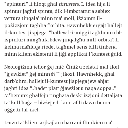
“spinturi” li ħloqt għal
thrusters
. L-idea hija li
spintur jagħti spinta, dik l-imbotattura sabiex
vettura tinqala’ minn ma’ moll, iżżomm il-
pożizzjoni tagħha f’orbita. Hawnhekk erġajt ħallejt
il-kuntest jispjega: “ħallew l-irmiġġi tagħhom u bl-
ispinturi mixgħula bdew jinqalgħu mill-orbita”. Il-
kelma maħluqa riedet tagħmel sens billi tinbena
minn kliem eżistenti li jiġi applikat f’kuntest ġdid.
Neoloġiżmu ieħor ġej miċ-Ċiniż u relatat mal-ikel –
“ġjawżiet” ġej minn 餃子 jiǎozi. Hawnhekk, għal
darb’oħra, ħallejt il-kuntest jispjega jew aħjar
jagħti idea “...ħadet platt ġjawżiet u naqa soppa...”
M’hemmx għalfejn tingħata deskrizzjoni dettaljata
ta’ kull ħaġa – biżżejjed tkun taf li dawn huma
oġġetti tal-ikel.
L-użu ta’ kliem arjkajku u barrani flimkien ma’