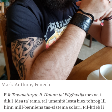
Mark-Anthony Fenech
F’
It-Tawmaturgu
:
Il-Ħmura ta’ Filgħaxija
mexxejt
dik l-idea ta’ tama, tal-umanità lesta biex toħroġ lil
hinn mill-benniena tas-sistema solari. Fil-ktieb li