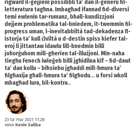
rigward il-ġejjieni possibbli ta’ dan il-ġeneru fil-
letteratura tagħna. Imbagħad ifannad fid-diversi
temi ewlenin tar-rumanz, bħall-kundizzjoni
dejjem problematika tal-bniedem, it-twemmin fil-
progress uman, l-inevitabbiltà tad-dekadenza fl-
istorja ta’ kull ċiviltà u d-destin spiss kiefer tal-
eroj li jittantaw idawlu lill-bnedmin billi
joħorġuhom mill-għerien tal-illużjoni. Min-naħa
tiegħu Fenech iwieġeb billi jgħidilna kif – fid-dawl
ta’ dan kollu – biħsiebu jgħaddi mill-ħmura ta’
filgħaxija għall-ħmura ta’ filgħodu... u forsi wkoll
mbagħad lura, bil-kontra..
23 ta' Frar 2021 11:28
minn
Kevin Saliba