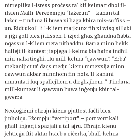
nirreplika l-istess proċess ta’ kif kelma tidħol fl-
ilsien Malti. Pereżempju “lażerun” – kanun tal-
lażer – tinduna li huwa xi ħaġa kbira mis-suffiss –
un. Ridt ukoll li l-kliem ma jkunx fih xi wisq sillabi
u jiġi goff biex jitlissen, l-iżjed għax għandna ħabta
nqassru l-kliem meta nitħaddtu. Barra minn hekk
ħallejt il-kuntest jispjega l-kelma bla ħafna indħil
min-naħa tiegħi. Ħu mill-kelma “qawwun”. “Erba’
mekanijiet ta’ daqs medju kienu mmexxija minn
qawwun akbar minnhom fin-nofs. Il-kanuni
mmuntati fuq spallejhom u dirgħajhom...” Tinduna
mill-kuntest li qawwun huwa inġenju kbir tal-
gwerra.
Neoloġiżmi oħrajn kienu pjuttost faċli biex
jinħolqu. Eżempju: “vertiport” – port vertikali
għall-inġenji spazjali u tal-ajru. Oħrajn kienu
jeħtieġu ftit aktar ħsieb u riċerka, bħall-kelma