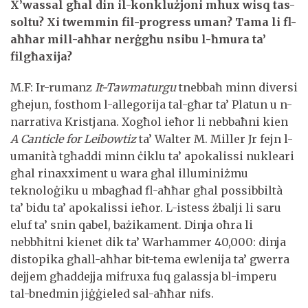
X’wassal għal din il-konklużjoni mhux wisq tas-
soltu? Xi twemmin fil-progress uman? Tama li fl-
aħħar mill-aħħar nerġgħu nsibu l-ħmura ta’
filgħaxija?
M.F: Ir-rumanz
It-Tawmaturgu
tnebbaħ minn diversi
għejun, fosthom l-allegorija tal-għar ta’ Platun u n-
narrativa Kristjana. Xogħol ieħor li nebbaħni kien
A Canticle for Leibowtiz
ta’ Walter M. Miller Jr fejn l-
umanità tgħaddi minn ċiklu ta’ apokalissi nukleari
għal rinaxximent u wara għal illuminiżmu
teknoloġiku u mbagħad fl-aħħar għal possibbiltà
ta’ bidu ta’ apokalissi ieħor. L-istess żbalji li saru
eluf ta’ snin qabel, bażikament. Dinja oħra li
nebbħitni kienet dik ta’ Warhammer 40,000: dinja
distopika għall-aħħar bit-tema ewlenija ta’ gwerra
dejjem għaddejja mifruxa fuq galassja bl-imperu
tal-bnedmin jiġġieled sal-aħħar nifs.