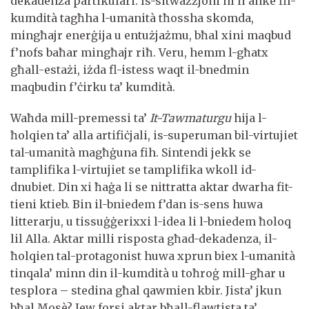
dekadenza partikulari. Is-sitwazzjoni hi li anke fil-
kumdità tagħha l-umanità tħossha skomda,
mingħajr enerġija u entużjażmu, bħal xini maqbud
f’nofs baħar mingħajr riħ. Veru, hemm l-għatx
għall-estażi, iżda fl-istess waqt il-bnedmin
maqbudin f’ċirku ta’ kumdità.
Waħda mill-premessi ta’
It-Tawmaturgu
hija l-
ħolqien ta’ alla artifiċjali, is-superuman bil-virtujiet
tal-umanità magħġuna fih. Sintendi jekk se
tamplifika l-virtujiet se tamplifika wkoll id-
dnubiet. Din xi ħaġa li se nittratta aktar dwarha fit-
tieni ktieb. Bin il-bniedem f’dan is-sens huwa
litterarju, u tissuġġerixxi l-idea li l-bniedem ħoloq
lil Alla. Aktar milli risposta għad-dekadenza, il-
ħolqien tal-protagonist huwa xprun biex l-umanità
tinqala’ minn din il-kumdità u toħroġ mill-għar u
tesplora – stedina għal qawmien kbir. Jista’ jkun
bħal Mosè? Jew forsi aktar bħall-flawtista ta’