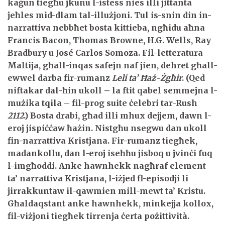
kaġun tiegħu jkunu l-istess nies illi jittanta
jeħles mid-dlam tal-illużjoni. Tul is-snin din in-
narrattiva nebbħet bosta kittieba, ngħidu aħna
Francis Bacon, Thomas Browne, H.G. Wells, Ray
Bradbury u José Carlos Somoza. Fil-letteratura
Maltija, għall-inqas safejn naf jien, dehret għall-
ewwel darba fir-rumanz
Leli ta’ Ħaż-Żgħir
. (Qed
niftakar dal-ħin ukoll – la ftit qabel semmejna l-
mużika tqila – fil-prog suite ċelebri tar-Rush
2112
.) Bosta drabi, għad illi mhux dejjem, dawn l-
eroj jispiċċaw ħażin. Nistgħu nsegwu dan ukoll
fin-narrattiva Kristjana. Fir-rumanz tiegħek,
madankollu, dan l-eroj iseħħu jisboq u jvinċi fuq
l-imgħoddi. Anke hawnhekk nagħraf element
ta’ narrattiva Kristjana, l-iżjed fl-episodji li
jirrakkuntaw il-qawmien mill-mewt ta’ Kristu.
Għaldaqstant anke hawnhekk, minkejja kollox,
fil-viżjoni tiegħek tirrenja ċerta pożittività.