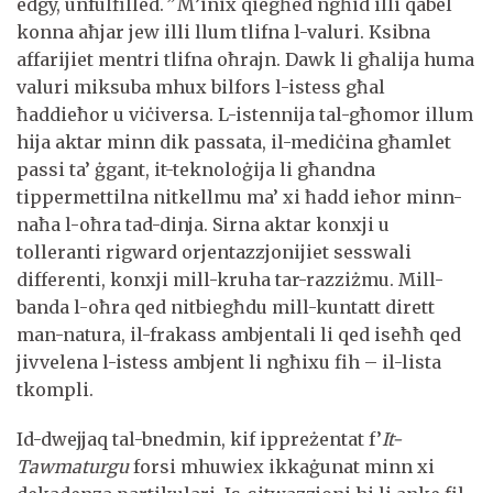
edgy, unfulfilled.
”
M’inix qiegħed ngħid illi qabel
konna aħjar jew illi llum tlifna l-valuri. Ksibna
affarijiet mentri tlifna oħrajn. Dawk li għalija huma
valuri miksuba mhux bilfors l-istess għal
ħaddieħor u viċiversa. L-istennija tal-għomor illum
hija aktar minn dik passata, il-mediċina għamlet
passi ta’ ġgant, it-teknoloġija li għandna
tippermettilna nitkellmu ma’ xi ħadd ieħor minn-
naħa l-oħra tad-dinja. Sirna aktar konxji u
tolleranti rigward orjentazzjonijiet sesswali
differenti, konxji mill-kruha tar-razziżmu. Mill-
banda l-oħra qed nitbiegħdu mill-kuntatt dirett
man-natura, il-frakass ambjentali li qed iseħħ qed
jivvelena l-istess ambjent li ngħixu fih – il-lista
tkompli.
Id-dwejjaq tal-bnedmin, kif ippreżentat f’
It-
Tawmaturgu
forsi mhuwiex ikkaġunat minn xi