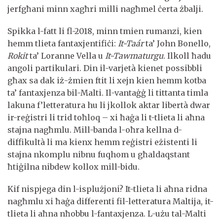
jerfgħani minn xagħri milli nagħmel ċerta żbalji.
Spikka l-fatt li fl-2018, minn tmien rumanzi, kien
hemm tlieta fantaxjentifiċi:
It-Taár
ta’ John Bonello,
Rokit
ta’ Loranne Vella u
It-Tawmaturgu
. Ilkoll ħadu
angoli partikulari. Din il-varjetà kienet possibbli
għax sa dak iż-żmien ftit li xejn kien hemm kotba
ta’ fantaxjenza bil-Malti. Il-vantaġġ li tittanta timla
lakuna f’letteratura hu li jkollok aktar libertà dwar
ir-reġistri li trid toħloq – xi ħaġa li t-tlieta li aħna
stajna nagħmlu. Mill-banda l-oħra kellna d-
diffikultà li ma kienx hemm reġistri eżistenti li
stajna nkomplu nibnu fuqhom u għaldaqstant
ħtiġilna nibdew kollox mill-bidu.
Kif nispjega din l-isplużjoni? It-tlieta li aħna ridna
nagħmlu xi ħaġa differenti fil-letteratura Maltija, it-
tlieta li aħna nħobbu l-fantaxjenza. L-użu tal-Malti