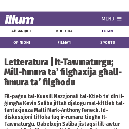
MENU
Navi
AĦBARIJIET
KULTURA
LOGIN
OPINJONI
FILMATI
SPORTS
Letteratura | It-Tawmaturgu;
Mill-ħmura ta’ filgħaxija għall-
ħmura ta’ filgħodu
Fil-paġna tal-Kunsill Nazzjonali tal-Ktieb ta' din il-
ġimgħa Kevin Saliba jiftaħ djalogu mal-kittieb tal-
fantaxjenza Malti Mark-Anthony Fenech. Id-
diskussjoni tiffoka fuq ir-rumanz tiegħu It-
Tawmaturgu. Qabelxejn Saliba jistaqsi lill-awtur