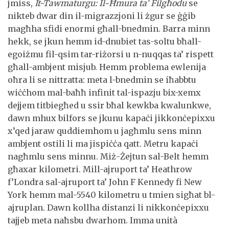
jmiss,
It-Tawmaturgu: Il-Ħmura ta’ Filgħodu
se
nikteb dwar din il-migrazzjoni li żgur se ġġib
magħha sfidi enormi għall-bnedmin. Barra minn
hekk, se jkun hemm id-dnubiet tas-soltu bħall-
egoiżmu fil-qsim tar-riżorsi u n-nuqqas ta’ rispett
għall-ambjent misjub. Hemm problema ewlenija
oħra li se nittratta: meta l-bnedmin se iħabbtu
wiċċhom mal-baħħ infinit tal-ispazju bix-xemx
dejjem titbiegħed u ssir bħal kewkba kwalunkwe,
dawn mhux bilfors se jkunu kapaċi jikkonċepixxu
x’qed jaraw quddiemhom u jagħmlu sens minn
ambjent ostili li ma jispiċċa qatt. Metru kapaċi
nagħmlu sens minnu. Miż-Żejtun sal-Belt hemm
għaxar kilometri. Mill-ajruport ta’ Heathrow
f’Londra sal-ajruport ta’ John F Kennedy fi New
York hemm mal-5540 kilometru u tmien sigħat bl-
ajruplan. Dawn kollha distanzi li nikkonċepixxu
tajjeb meta naħsbu dwarhom. Imma unità