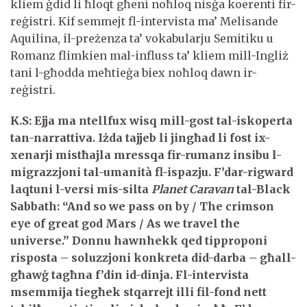
kliem ġdid li ħloqt għeni noħloq nisġa koerenti fir-
reġistri. Kif semmejt fl-intervista ma’ Melisande
Aquilina, il-preżenza ta’ vokabularju Semitiku u
Romanz flimkien mal-influss ta’ kliem mill-Ingliż
tani l-għodda meħtieġa biex noħloq dawn ir-
reġistri.
K.S: Ejja ma ntellfux wisq mill-gost tal-iskoperta
tan-narrattiva. Iżda tajjeb li jingħad li fost ix-
xenarji mistħajla mressqa fir-rumanz insibu l-
migrazzjoni tal-umanità fl-ispazju. F’dar-rigward
laqtuni l-versi mis-silta
Planet Caravan
tal-Black
Sabbath: “And so we pass on by / The crimson
eye of great god Mars / As we travel the
universe.” Donnu hawnhekk qed tipproponi
risposta – soluzzjoni konkreta did-darba – għall-
għawġ tagħna f’din id-dinja. Fl-intervista
msemmija tiegħek stqarrejt illi fil-fond nett