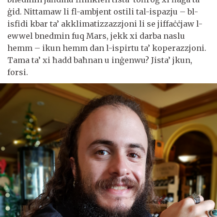
ġid. Nittamaw li fl-ambjent ostili tal-ispazju – bl-
isfidi kbar ta’ akklimatizzazzjoni li se jiffaċċjaw l-
ewwel bnedmin fuq Mars, jekk xi darba naslu
hemm – ikun hemm dan l-ispirtu ta’ koperazzjoni.
Tama ta’ xi ħadd baħnan u inġenwu? Jista’ jkun,
forsi.