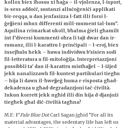
kollox biex iħossu xi ħaġa – il-vjolenza, l-isport,
is-sess addoċċ, sustanzi alluċoġeniċi applikati
bir-reqqa, u dan jenfasizza l-fatt illi forsi l-
ġejjieni mhux differenti mill-mument tal-lum”.
Aquilina rrimarkat ukoll, bħalma ġieli għamilt
int f’diversi kummenti oħra li tajt dwar dan ir-
rumanz, illi l-karattru l-prinċipali – l-eroj, biex
insejħulu hekk – huwa individwu b’sisien sodi
fil-letteratura u fil-mitoloġija. Interpretazzjoni
possibbli ta’ dan il-karattru mistħajjel – l-iżjed
jekk nanalizzawh fil-kuntest partikulari tiegħu
– hija li dawn il-ħwejjeġ huma r-risposta għad-
dekadenza u għad-degradazzjoni taċ-ċiviltà.
Inkun korrett jekk ngħid illi din hija d-djanjożi
tiegħek għal diċ-ċiviltà tagħna?
M.F.: F’
Pale Blue Dot
Carl Sagan jgħid “For all its
material advantages, the sedentary life has left us