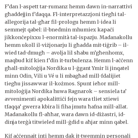
F’dan l-aspett tar-rumanz hemm dawn in-narrattivi
għaddejjin f’daqqa. Fl-interpretazzjoni tiegħi tal-
allegorija tal-għar fil-prologu hemm l-idea li
semmejt qabel: il-bnedmin mhumiex kapaċi
jikkonċepixxu l-enormità tal-ispazju. Madanakollu
hemm ukoll il-viżjonarju li għadda mit-tiġrib – il-
wied tad-dmugħ – avolja lil sħabu m’għenhomx,
maqbud kif kien f’din it-turbulenza. Hemm l-aċċenn
għall-mitoloġija Nordika u l-ġgant Ymir li jinqatel
minn Odin, Vili u Vé u li mbagħad mill-fdalijiet
tiegħu jissawwar il-kożmos. Spunt ieħor mill-
mitoloġija Nordika huwa Ragnarok – sensiela ta’
avvenimenti apokalittiċi fejn wara tliet xtiewi
tfaqqa’ gwerra kbira li fiha jmutu ħafna mill-allat.
Madanakollu fl-aħħar, wara dawn id-diżastri, id-
dinja terġà titwieled mill-ġdid u aħjar minn qabel.
Kif aċċennajt inti hemm dak it-twemmin personali