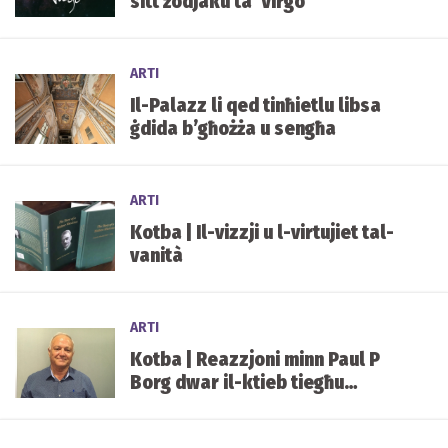
sitt żodjaku ta' Virgo
ARTI
Il-Palazz li qed tinħietlu libsa
ġdida b’għożża u sengħa
ARTI
Kotba | Il-vizzji u l-virtujiet tal-
vanità
ARTI
Kotba | Reazzjoni minn Paul P
Borg dwar il-ktieb tiegħu
“belgħa te”