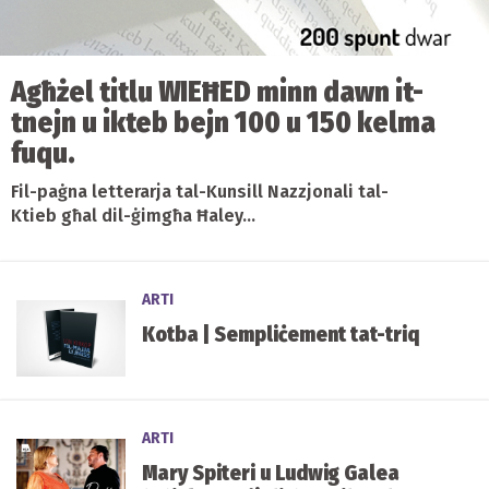
Agħżel titlu WIEĦED minn dawn it-
tnejn u ikteb bejn 100 u 150 kelma
fuqu.
Fil-paġna letterarja tal-Kunsill Nazzjonali tal-
Ktieb għal dil-ġimgħa Ħaley...
ARTI
Kotba | Sempliċement tat-triq
ARTI
Mary Spiteri u Ludwig Galea