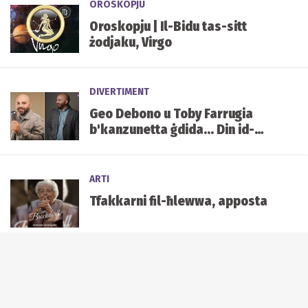
OROSKOPJU
Oroskopju | Il-Bidu tas-sitt
żodjaku, Virgo
DIVERTIMENT
Geo Debono u Toby Farrugia
b'kanzunetta ġdida... Din id-
darba dwar il-libertà tal-
imħabba
ARTI
Tfakkarni fil-ħlewwa, apposta
ARTI
Inża’ moħħok. Mur imxi.