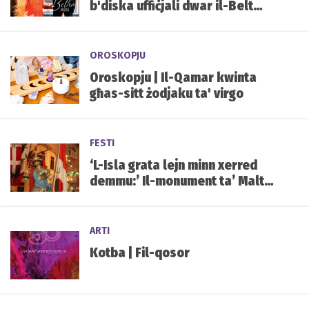
b'diska uffiċjali dwar il-Belt
Valletta u l-Beltin
OROSKOPJU
Oroskopju | Il-Qamar kwinta
għas-sitt żodjaku ta' virgo
FESTI
‘L-Isla grata lejn minn xerred
demmu:’ Il-monument ta’ Malta
Rebbieħa fil-festa tal-Bambina
ARTI
Kotba | Fil-qosor