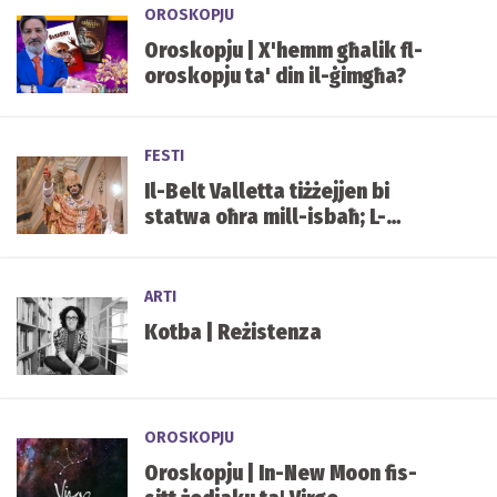
OROSKOPJU
Oroskopju | X'hemm għalik fl-
oroskopju ta' din il-ġimgħa?
FESTI
Il-Belt Valletta tiżżejjen bi
statwa oħra mill-isbaħ; L-
Agostinjani jilqgħu l-istatwa
titulari ta’ Santu Wistin issa
kompluta
ARTI
Kotba | Reżistenza
OROSKOPJU
Oroskopju | In-New Moon fis-