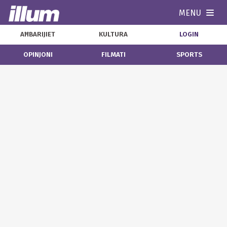
MENU
Navi
AĦBARIJIET
KULTURA
LOGIN
OPINJONI
FILMATI
SPORTS