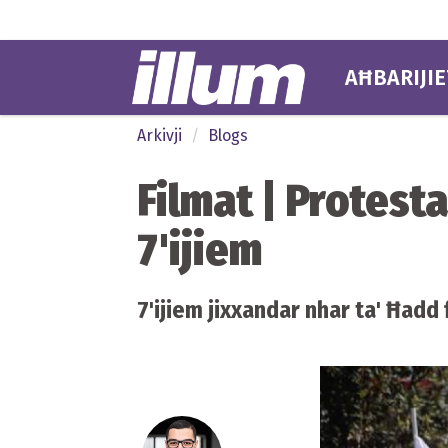
AĦBARIJIE
Arkivji
Blogs
Filmat | Protest
7'ijiem
7'ijiem jixxandar nhar ta' Ħadd