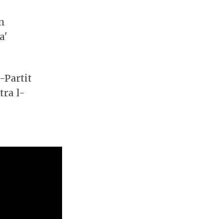
jn
a'
-Partit
tra l-