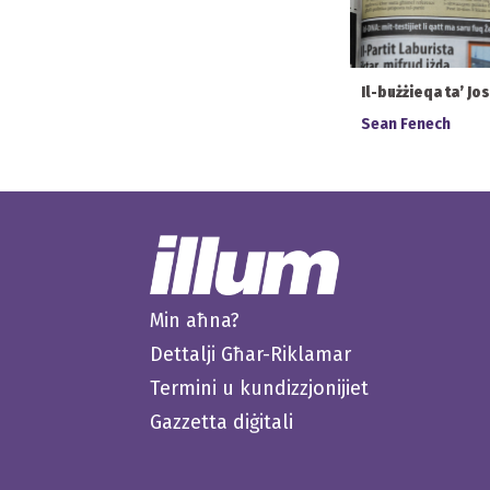
Il-bużżieqa ta’ Jo
Sean Fenech
Min aħna?
Dettalji Għar-Riklamar
Termini u kundizzjonijiet
Gazzetta diġitali