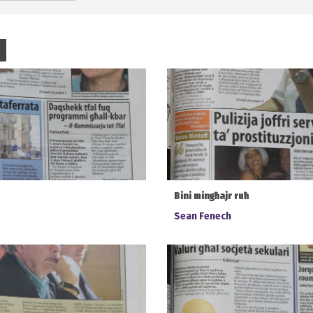
Bini mingħajr ruħ
Sean Fenech