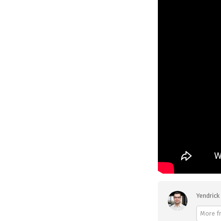
Yendrick 
More fr