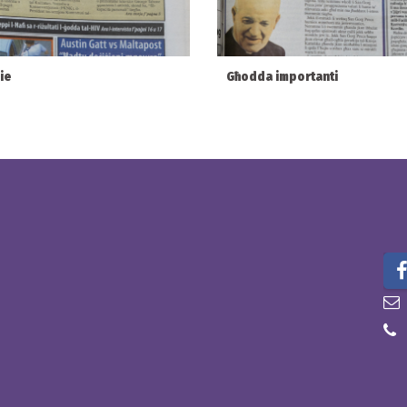
sie
Għodda importanti