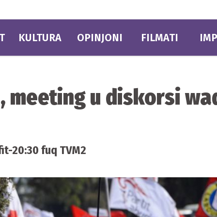
T
KULTURA
OPINJONI
FILMATI
IMP
a, meeting u diskorsi w
 fit-20:30 fuq TVM2