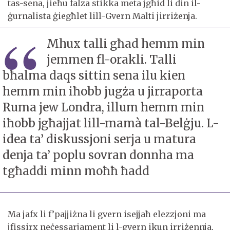
tas-sena, jieħu falza stikka meta jgħid li din il-
ġurnalista ġiegħlet lill-Gvern Malti jirriżenja.
Mhux talli għad hemm min
jemmen fl-orakli. Talli
bħalma daqs sittin sena ilu kien
hemm min iħobb jugża u jirraporta
Ruma jew Londra, illum hemm min
iħobb jgħajjat lill-mamà tal-Belġju. L-
idea ta’ diskussjoni serja u matura
denja ta’ poplu sovran donnha ma
tgħaddi minn moħħ ħadd
Ma jafx li f’pajjiżna li gvern isejjaħ elezzjoni ma
jfissirx neċessarjament li l-gvern ikun irriżennja,