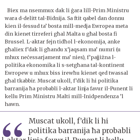
Biex ma nsemmux dak li ġara lill-Prim Ministru
wara d-delitt tal-Bidnija. Sa ftit qabel dan donnu
kien il-fessud
ta’ bosta mill-medja Ewropea meta
din kienet tirreferi għal Malta u gћal bosta fi
Brussel. L-aktar fejn tidħol l-ekonomija, anke
għaliex f’dak li għandu x’jaqsam ma’ numri (u
mhux neċessarjament ma’ nies), f’pajjiżna l-
politika ekonomika li s-setgħana tal-kontinent
Ewropew u mhux biss irewħu kienet qed twassal
għal tkabbir. Muscat ukoll, f’dik li hi politika
barranija ħa probabli l-aktar linja favur il-Punent li
kellu Prim Ministru Malti mill-Inidpendenza ’l
hawn.
Muscat ukoll, f’dik li hi
politika barranija ħa probabli