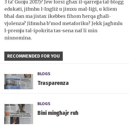
3 ta’ Ġunju 2017)? Jew forsi għax il-qarrejja tal-blogg
edukati, jifmhu l-Ingliż u jimxu mal-liġi, u kliem
bħal dan ma jistax ikebbes fihom ħerqa għall-
vjolenza? Jifmuha b’mod metaforiku? Jekk jagħmlu
l-premju tal-ipokrita tas-sena naf li min
ninnomina.
RECOMMENDED FOR YOU
BLOGS
Trasparenza
BLOGS
Bini mingħajr ruħ