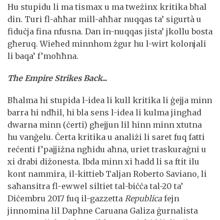
Hu stupidu li ma tismax u ma tweżinx kritika bħal
din. Turi fl-aħħar mill-aħħar nuqqas ta’ sigurtà u
fiduċja fina nfusna. Dan in-nuqqas jista’ jkollu bosta
għeruq. Wieħed minnhom żgur hu l-wirt kolonjali
li baqa’ f’moħħna.
The Empire Strikes Back
...
Bħalma hi stupida l-idea li kull kritika li ġejja minn
barra hi ndħil, hi bla sens l-idea li kulma jingħad
dwarna minn (ċerti) għejjun lil hinn minn xtutna
hu vanġelu. Ċerta kritika u analiżi li saret fuq fatti
reċenti f’pajjiżna ngħidu aħna, uriet traskuraġni u
xi drabi diżonesta. Ibda minn xi ħadd li sa ftit ilu
kont nammira, il-kittieb Taljan Roberto Saviano, li
saħansitra fl-ewwel siltiet tal-biċċa tal-20 ta’
Diċembru 2017 fuq il-gazzetta
Republica
fejn
jinnomina lil Daphne Caruana Galiza ġurnalista