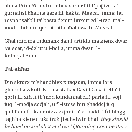
bħala Prim Ministru mhux sar delitt f’pajjiżu ta’
ġurnalist bħalma ġara fil-każ ta’ Muscat, imma hu
responsabbli ta’ bosta demm imxerred l-Iraq; mal-
mod li bih din qed titratta bħal issa lil Muscat.
Għal min ma indunanx dan l-artiklu ma kienx dwar
Muscat, id-delitt u l-bqija, imma dwar il-
kolonjaliżmu.
Tal-aħħar
Din aktarx m’għandhiex x’taqsam, imma forsi
għandha wkoll. Kif ma staħax David Casa itella’ l-
qorti lil xiħ li (b’mod kundannabbli) parla fil-vojt
fuq il-medja soċjali, u fl-istess ħin għaddej fuq
quddiem fil-kanonizzazzjoni ta’ xi ħadd li fil-blogg
tagħha kienet tuża frażijiet ħelwin bħal ‘
they should
be lined up and shot at dawn
’ (
Running Commentary
,