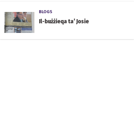
BLOGS
Il-bużżieqa ta’ Josie