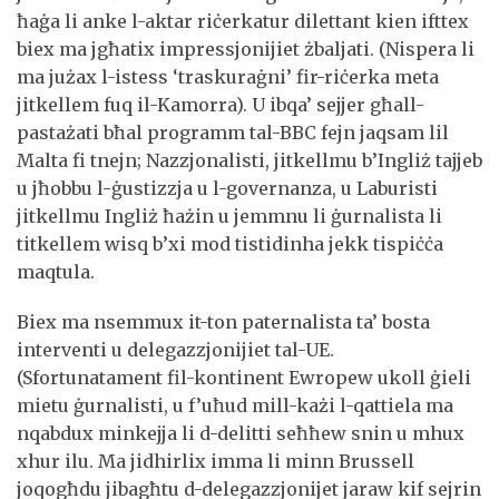
ħaġa li anke l-aktar riċerkatur dilettant kien ifttex
biex ma jgħatix impressjonijiet żbaljati. (Nispera li
ma jużax l-istess ‘traskuraġni’ fir-riċerka meta
jitkellem fuq il-Kamorra). U ibqa’ sejjer għall-
pastażati bħal programm tal-BBC fejn jaqsam lil
Malta fi tnejn; Nazzjonalisti, jitkellmu b’Ingliż tajjeb
u jħobbu l-ġustizzja u l-governanza, u Laburisti
jitkellmu Ingliż ħażin u jemmnu li ġurnalista li
titkellem wisq b’xi mod tistidinha jekk tispiċċa
maqtula.
Biex ma nsemmux it-ton paternalista ta’ bosta
interventi u delegazzjonijiet tal-UE.
(Sfortunatament fil-kontinent Ewropew ukoll ġieli
mietu ġurnalisti, u f’uħud mill-każi l-qattiela ma
nqabdux minkejja li d-delitti seħħew snin u mhux
xhur ilu. Ma jidhirlix imma li minn Brussell
joqogħdu jibagħtu d-delegazzjonijet jaraw kif sejrin