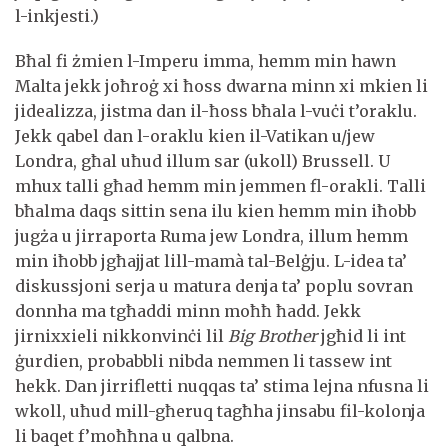
l-inkjesti.)
Bħal fi żmien l-Imperu imma, hemm min hawn
Malta jekk joħroġ xi ħoss dwarna minn xi mkien li
jidealizza, jistma dan il-ħoss bħala l-vuċi t’oraklu.
Jekk qabel dan l-oraklu kien il-Vatikan u/jew
Londra, għal uħud illum sar (ukoll) Brussell. U
mhux talli għad hemm min jemmen fl-orakli. Talli
bħalma daqs sittin sena ilu kien hemm min iħobb
jugża u jirraporta Ruma jew Londra, illum hemm
min iħobb jgħajjat lill-mamà tal-Belġju. L-idea ta’
diskussjoni serja u matura denja ta’ poplu sovran
donnha ma tgħaddi minn moħħ ħadd. Jekk
jirnixxieli nikkonvinċi lil
Big Brother
jgħid li int
ġurdien, probabbli nibda nemmen li tassew int
hekk. Dan jirrifletti nuqqas ta’ stima lejna nfusna li
wkoll, uħud mill-għeruq tagħha jinsabu fil-kolonja
li baqet f’moħħna u qalbna.