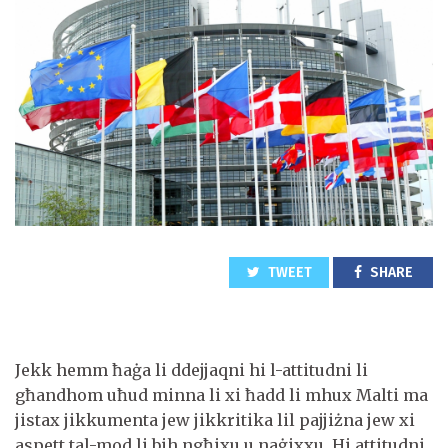
TWEET
SHARE
Jekk hemm ħaġa li ddejjaqni hi l-attitudni li
għandhom uħud minna li xi ħadd li mhux Malti ma
jistax jikkumenta jew jikkritika lil pajjiżna jew xi
aspett tal-mod li bih ngħixu u naġixxu. Hi attitudni