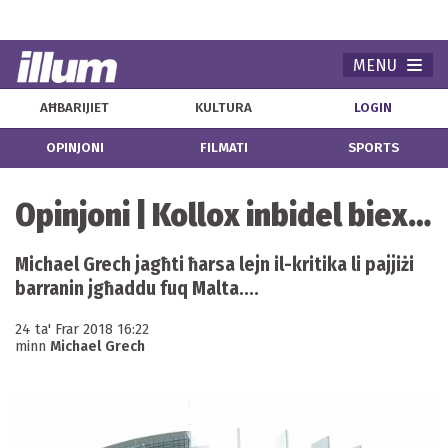
MENU
Navi
AĦBARIJIET
KULTURA
LOGIN
OPINJONI
FILMATI
SPORTS
Opinjoni | Kollox inbidel biex…
Michael Grech jagħti ħarsa lejn il-kritika li pajjiżi
barranin jgħaddu fuq Malta....
24 ta' Frar 2018 16:22
minn
Michael Grech