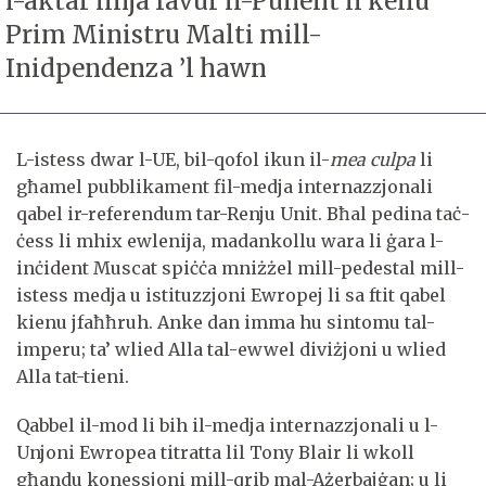
l-aktar linja favur il-Punent li kellu
Prim Ministru Malti mill-
Inidpendenza ’l hawn
L-istess dwar l-UE, bil-qofol ikun il-
mea culpa
li
għamel pubblikament fil-medja internazzjonali
qabel ir-referendum tar-Renju Unit. Bħal pedina taċ-
ċess li mhix ewlenija, madankollu wara li ġara l-
inċident Muscat spiċċa mniżżel mill-pedestal mill-
istess medja u istituzzjoni Ewropej li sa ftit qabel
kienu jfaħħruh. Anke dan imma hu sintomu tal-
imperu; ta’ wlied Alla tal-ewwel diviżjoni u wlied
Alla tat-tieni.
Qabbel il-mod li bih il-medja internazzjonali u l-
Unjoni Ewropea titratta lil Tony Blair li wkoll
għandu konessjoni mill-qrib mal-Ażerbajġan; u li