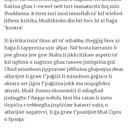
ħażina għax l-ewwel nett turi immaturità fuq min
iħaddanna. It-tieni turi mod imnellaħ ta’ kif wieħed
jifhem kritika, bħallikieku din bil-fors hi xi ħaġa
‘kontra’.
Il-kritika tista’ tkun att ta’ mħabba; tħeġġiġ biex xi
ħaġa li tapprezza ssir aħjar. Naf bosta barranin li
jew għexu jew ġew Malta li jikkritikaw aspetti ta’
kif ngħixu u naġixxu għax tassew jixtiqulna ġid.
Uħud minnhom jippruvaw jiftħulna għajnejna dwar
affarijiet li ġraw f’pajjiżi li minnhom ġejjin u li
aktarx ser jiġru f’pajjiżna jekk ma noqogħdux
attenti, bħall-
booms
ekonomiċi li mbagħad
jinfaqgħu f’daqqa waħda, bini bla rażan li meta
tispiċċa r-rebbiegħa jispiċċaw katavri vojta, u
affarijiet negativvi, li ġa ġraw f’postijiet bħal Ċipru
u Spanja.