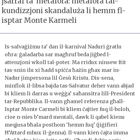
jsarraf ta’ metafora: metafora tal-
kundizzjoni skandaluża li hemm fl-
isptar Monte Karmeli
Is-salvaġiżmu ta’ dan il-karnival Naduri ġratlu
oħra: ġaladarba sar magħruf beda jiġbed l-
attenzjoni wkoll tal-poter. Ma rridux ninsew ftit
tas-snin ilu xi ħadd spiċċa ħażin għax mar in-
Nadur jimpersona lil Ġesù Kristu. Dis-sena,
minflok il-libsa bajda tas-Salvatur deher vann abjad
bi kliem li darras u weġġa’ saħansitra lill-President
tar-Repubblika. Il-vann għamel referenza għall-
Isptar Monte Carmeli bi kliem ċajtier fuq il-boloh,
cioe n-nies b’mard mentali, dawk li qabel kienu
meqjusa bħala posthom ‘hemm fuq’ (jiġifieri
Ħ’Attard mhux il-ġenna). Il-vann kien ċajta imma