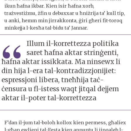
ikun ħafna ikbar. Kien isir ħafna xorb,
trażvestiżmu, żfin u debuxxar u ħniżrija ta’ kull tip,
u anki, hemm min jirrakkonta, ġiri għeri fit-toroq
minkejja l-kesħa tal-bidu ta’ Jannar.
Illum il-korrettezza politika
saret ħafna aktar strinġenti,
ħafna aktar issikkata. Ma ninsewx li
din hija l-era tal-kontradizzjonijiet:
espressjoni libera, tneħħija taċ-
ċensura u fl-istess waqt jitqal dejjem
aktar il-poter tal-korrettezza
F’dan il-jum tal-boloh kollox kien permess, għaliex
l-għan ewlieni tal-Festa kien appuntu li jinqaleb l-