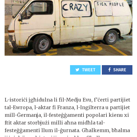
TWEET
SHARE
L-istoriċi jgħidulna li fil-Medju Evu, f’ċerti partijiet
tal-Ewropa, l-aktar fi Franza, l-Ingilterra u partijiet
mill-Ġermanja, il-festeġġamenti popolari kienu xi
ftit aktar storbjużi milli aħna midħla tal-
festeġġamenti llum il-ġurnata. Għalkemm, bħalma