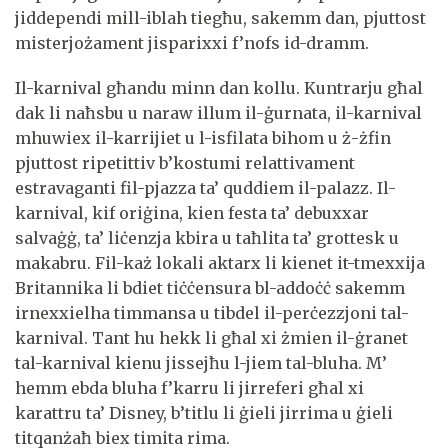
jiddependi mill-iblah tiegħu, sakemm dan, pjuttost
misterjożament jisparixxi f’nofs id-dramm.
Il-karnival għandu minn dan kollu. Kuntrarju għal
dak li naħsbu u naraw illum il-ġurnata, il-karnival
mhuwiex il-karrijiet u l-isfilata bihom u ż-żfin
pjuttost ripetittiv b’kostumi relattivament
estravaganti fil-pjazza ta’ quddiem il-palazz. Il-
karnival, kif oriġina, kien festa ta’ debuxxar
salvaġġ, ta’ liċenzja kbira u taħlita ta’ grottesk u
makabru. Fil-każ lokali aktarx li kienet it-tmexxija
Britannika li bdiet tiċċensura bl-addoċċ sakemm
irnexxielha timmansa u tibdel il-perċezzjoni tal-
karnival. Tant hu hekk li għal xi żmien il-ġranet
tal-karnival kienu jissejħu l-jiem tal-bluha. M’
hemm ebda bluha f’karru li jirreferi għal xi
karattru ta’ Disney, b’titlu li ġieli jirrima u ġieli
titqanżaħ biex timita rima.