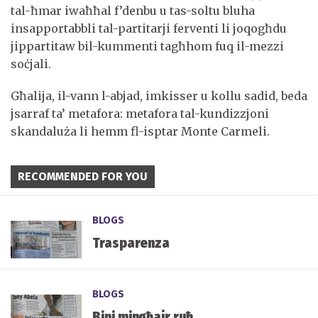
tal-ħmar iwaħħal f’denbu u tas-soltu bluha
insapportabbli tal-partitarji ferventi li joqogħdu
jippartitaw bil-kummenti tagħhom fuq il-mezzi
soċjali.
Għalija, il-vann l-abjad, imkisser u kollu sadid, beda
jsarraf ta’ metafora: metafora tal-kundizzjoni
skandaluża li hemm fl-isptar Monte Carmeli.
RECOMMENDED FOR YOU
BLOGS
Trasparenza
BLOGS
Bini mingħajr ruħ