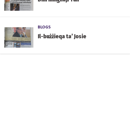
BLOGS
Il-bużżieqa ta’ Josie