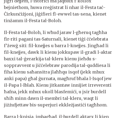
jiġri dejjem, l-istoriċi ma jaqblux f’kollox
bejniethom, huwa rreġistrat li nhar il-Festa taċ-
Ċirkunċiżjoni, jiġifieri fl-ewwel tas-sena, kienet
tinżamm il-Festa tal-Boloh.
Il-Festa tal-Boloh, li wħud jaraw l-għeruq tagħha
fir-riti pagani tas-Saturnali, kienet tiġi ċċelebrata
f’żewġ siti: fil-knejjes u barra l-knejjes. Jingħad li
fil-knejjes, dawk li kienu jokkupaw il-gradi l-aktar
baxxi tal-ġerarkija tal-kleru kienu jieħdu s-
soppravvent u jiċċelebraw parodija tal-quddiesa li
fiha kienu saħansitra jlaħħqu isqof (jekk mhux
anki papa) għal ġurnata, magħruf bħala l-Isqof jew
il-Papa l-Iblah. Kienu jitkantaw innijiet irreverenti
ħafna, jekk mhux ukoll blasfemiċi, u jsir burdell
sħiħ minn dawn il-membri tal-kleru, waqt li
jiżżufjettaw bis-superjuri ekkleżjastiċi tagħhom.
Barra l-knisja, imbagħad, il-burdell aktarx li kien