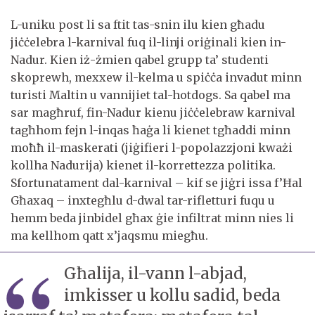
L-uniku post li sa ftit tas-snin ilu kien għadu
jiċċelebra l-karnival fuq il-linji oriġinali kien in-
Nadur. Kien iż-żmien qabel grupp ta’ studenti
skoprewh, mexxew il-kelma u spiċċa invadut minn
turisti Maltin u vannijiet tal-hotdogs. Sa qabel ma
sar magħruf, fin-Nadur kienu jiċċelebraw karnival
tagħhom fejn l-inqas ħaġa li kienet tgħaddi minn
moħħ il-maskerati (jiġifieri l-popolazzjoni kważi
kollha Nadurija) kienet il-korrettezza politika.
Sfortunatament dal-karnival – kif se jiġri issa f’Ħal
Għaxaq – inxtegħlu d-dwal tar-rifletturi fuqu u
hemm beda jinbidel għax ġie infiltrat minn nies li
ma kellhom qatt x’jaqsmu miegħu.
Għalija, il-vann l-abjad,
imkisser u kollu sadid, beda