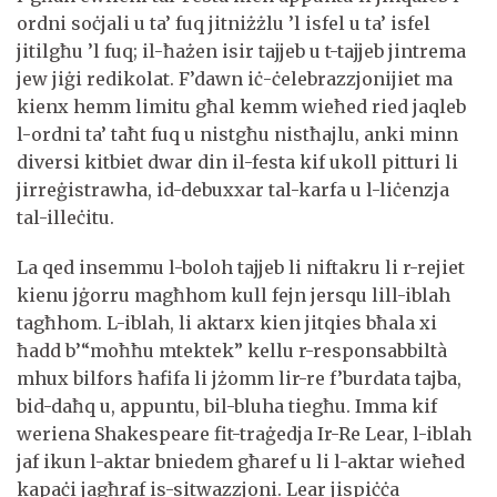
ordni soċjali u ta’ fuq jitniżżlu ’l isfel u ta’ isfel
jitilgħu ’l fuq; il-ħażen isir tajjeb u t-tajjeb jintrema
jew jiġi redikolat. F’dawn iċ-ċelebrazzjonijiet ma
kienx hemm limitu għal kemm wieħed ried jaqleb
l-ordni ta’ taħt fuq u nistgħu nistħajlu, anki minn
diversi kitbiet dwar din il-festa kif ukoll pitturi li
jirreġistrawha, id-debuxxar tal-karfa u l-liċenzja
tal-illeċitu.
La qed insemmu l-boloh tajjeb li niftakru li r-rejiet
kienu jġorru magħhom kull fejn jersqu lill-iblah
tagħhom. L-iblah, li aktarx kien jitqies bħala xi
ħadd b’“moħħu mtektek” kellu r-responsabbiltà
mhux bilfors ħafifa li jżomm lir-re f’burdata tajba,
bid-daħq u, appuntu, bil-bluha tiegħu. Imma kif
weriena Shakespeare fit-traġedja Ir-Re Lear, l-iblah
jaf ikun l-aktar bniedem għaref u li l-aktar wieħed
kapaċi jagħraf is-sitwazzjoni. Lear jispiċċa