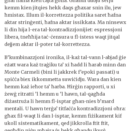
għal ħafna kien ċajta goffa. Għandi dubju serju
kemm kien jitqies hekk daqs għaxar snin ilu, jew
ħmistax. Illum il-korrettezza politika saret ħafna
aktar strinġenti, ħafna aktar issikkata. Ma ninsewx
li din hija l-era tal-kontradizzjonijiet: espressjoni
libera, tneħħija taċ-ċensura u fl-istess waqt jitqal
dejjem aktar il-poter tal-korrettezza.
B’kumbinazzjoni ironika, il-każ tal-vann l-abjad ġie
eżatt wara każ traġiku ta’ xi ħadd li ħarab minn dan
Monte Carmeli (bini li jakkrek f’epoki passati) u
spiċċa biex ikkommetta suwiċidju. Wara dan kien
hemm każ ieħor ta’ ħarba. Ħirġin rapporti, u xi
żewġ ritratti ’l hemm u ’l hawn, tal-qagħda
diżastruża li hemm fl-isptar għan-nies b’mard
mentali. U hawn terġa’ titfaċċa kontradizzjoni oħra:
għax fil-waqt li dan l-isptar, kemm fiżikament kif
ukoll sistematikament, qed jikkrolla ftit ftit,
qegħdin niġu mħajra (u hekk għandu jkun)