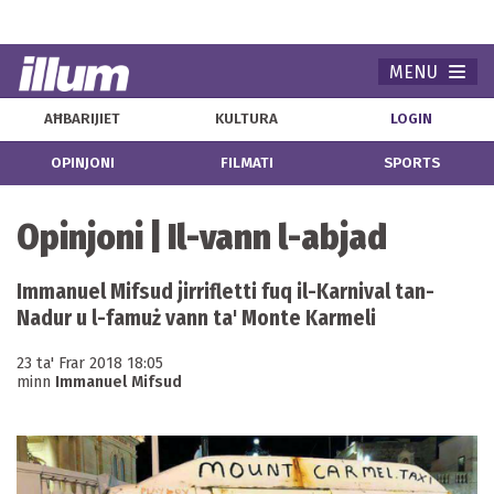
MENU
Navi
AĦBARIJIET
KULTURA
LOGIN
OPINJONI
FILMATI
SPORTS
Opinjoni | Il-vann l-abjad
Immanuel Mifsud jirrifletti fuq il-Karnival tan-
Nadur u l-famuż vann ta' Monte Karmeli
23 ta' Frar 2018 18:05
minn
Immanuel Mifsud