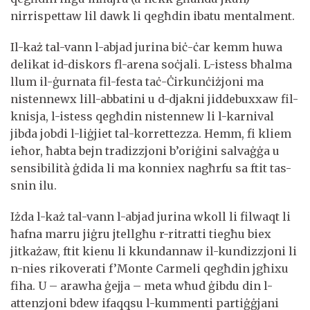
nirrispettaw lil dawk li qegħdin ibatu mentalment.
Il-każ tal-vann l-abjad jurina biċ-ċar kemm huwa
delikat id-diskors fl-arena soċjali. L-istess bħalma
llum il-ġurnata fil-festa taċ-Ċirkunċiżjoni ma
nistennewx lill-abbatini u d-djakni jiddebuxxaw fil-
knisja, l-istess qegħdin nistennew li l-karnival
jibda jobdi l-liġjiet tal-korrettezza. Hemm, fi kliem
ieħor, ħabta bejn tradizzjoni b’oriġini salvaġġa u
sensibilità ġdida li ma konniex nagħrfu sa ftit tas-
snin ilu.
Iżda l-każ tal-vann l-abjad jurina wkoll li filwaqt li
ħafna marru jiġru jtellgħu r-ritratti tiegħu biex
jitkażaw, ftit kienu li kkundannaw il-kundizzjoni li
n-nies rikoverati f’Monte Carmeli qegħdin jgħixu
fiha. U – arawha ġejja – meta wħud ġibdu din l-
attenzjoni bdew ifaqqsu l-kummenti partiġġjani