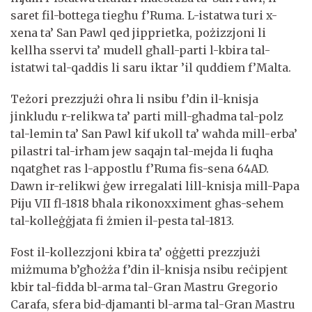
saret fil-bottega tiegħu f’Ruma. L-istatwa turi x-
xena ta’ San Pawl qed jipprietka, pożizzjoni li
kellha sservi ta’ mudell għall-parti l-kbira tal-
istatwi tal-qaddis li saru iktar ’il quddiem f’Malta.
Teżori prezzjużi oħra li nsibu f’din il-knisja
jinkludu r-relikwa ta’ parti mill-għadma tal-polz
tal-lemin ta’ San Pawl kif ukoll ta’ waħda mill-erba’
pilastri tal-irħam jew saqajn tal-mejda li fuqha
nqatgħet ras l-appostlu f’Ruma fis-sena 64AD.
Dawn ir-relikwi ġew irregalati lill-knisja mill-Papa
Piju VII fl-1818 bħala rikonoxximent għas-sehem
tal-kolleġġjata fi żmien il-pesta tal-1813.
Fost il-kollezzjoni kbira ta’ oġġetti prezzjużi
miżmuma b’għożża f’din il-knisja nsibu reċipjent
kbir tal-fidda bl-arma tal-Gran Mastru Gregorio
Carafa, sfera bid-djamanti bl-arma tal-Gran Mastru