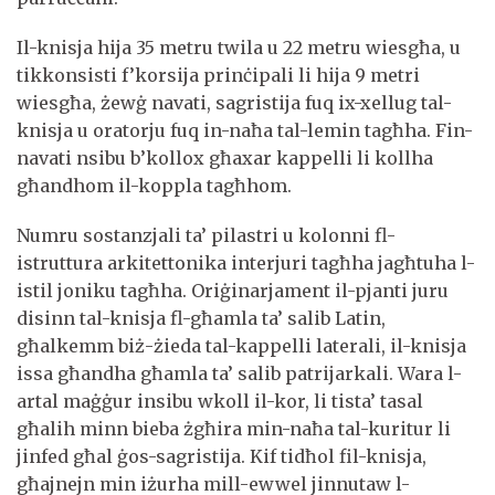
Il-knisja hija 35 metru twila u 22 metru wiesgħa, u
tikkonsisti f’korsija prinċipali li hija 9 metri
wiesgħa, żewġ navati, sagristija fuq ix-xellug tal-
knisja u oratorju fuq in-naħa tal-lemin tagħha. Fin-
navati nsibu b’kollox għaxar kappelli li kollha
għandhom il-koppla tagħhom.
Numru sostanzjali ta’ pilastri u kolonni fl-
istruttura arkitettonika interjuri tagħha jagħtuha l-
istil joniku tagħha. Oriġinarjament il-pjanti juru
disinn tal-knisja fl-għamla ta’ salib Latin,
għalkemm biż-żieda tal-kappelli laterali, il-knisja
issa għandha għamla ta’ salib patrijarkali. Wara l-
artal maġġur insibu wkoll il-kor, li tista’ tasal
għalih minn bieba żgħira min-naħa tal-kuritur li
jinfed għal ġos-sagristija. Kif tidħol fil-knisja,
għajnejn min iżurha mill-ewwel jinnutaw l-