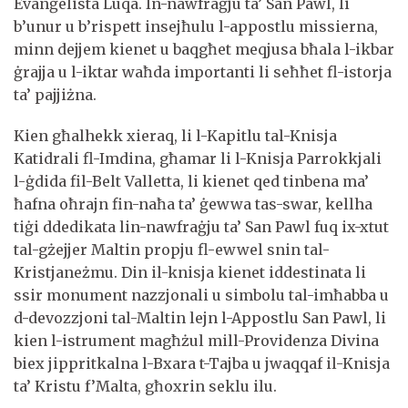
Evanġelista Luqa. In-nawfraġju ta’ San Pawl, li
b’unur u b’rispett insejħulu l-appostlu missierna,
minn dejjem kienet u baqgħet meqjusa bħala l-ikbar
ġrajja u l-iktar waħda importanti li seħħet fl-istorja
ta’ pajjiżna.
Kien għalhekk xieraq, li l-Kapitlu tal-Knisja
Katidrali fl-Imdina, għamar li l-Knisja Parrokkjali
l-ġdida fil-Belt Valletta, li kienet qed tinbena ma’
ħafna oħrajn fin-naħa ta’ ġewwa tas-swar, kellha
tiġi ddedikata lin-nawfraġju ta’ San Pawl fuq ix-xtut
tal-gżejjer Maltin propju fl-ewwel snin tal-
Kristjaneżmu. Din il-knisja kienet iddestinata li
ssir monument nazzjonali u simbolu tal-imħabba u
d-devozzjoni tal-Maltin lejn l-Appostlu San Pawl, li
kien l-istrument magħżul mill-Providenza Divina
biex jippritkalna l-Bxara t-Tajba u jwaqqaf il-Knisja
ta’ Kristu f’Malta, għoxrin seklu ilu.