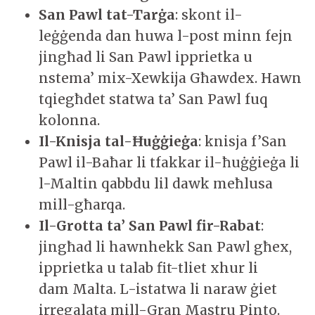
San Pawl tat-Tarġa
: skont il-
leġġenda dan huwa l-post minn fejn
jingħad li San Pawl ipprietka u
nstema’ mix-Xewkija Għawdex. Hawn
tqiegħdet statwa ta’ San Pawl fuq
kolonna.
Il-Knisja tal-Ħuġġieġa
: knisja f’San
Pawl il-Baħar li tfakkar il-ħuġġieġa li
l-Maltin qabbdu lil dawk meħlusa
mill-għarqa.
Il-Grotta ta’ San Pawl fir-Rabat
:
jingħad li hawnhekk San Pawl għex,
ipprietka u talab fit-tliet xhur li
dam Malta. L-istatwa li naraw ġiet
irregalata mill-Gran Mastru Pinto.