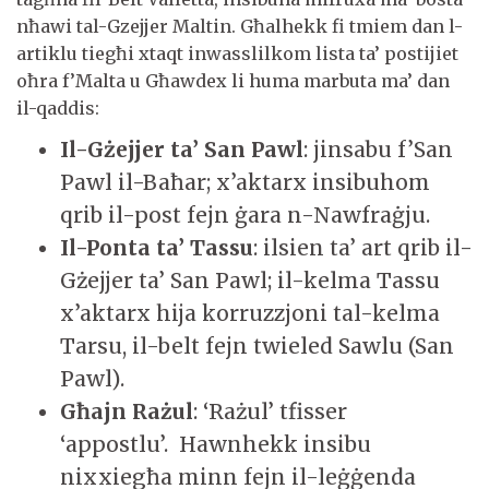
nħawi tal-Gzejjer Maltin. Għalhekk fi tmiem dan l-
artiklu tiegħi xtaqt inwasslilkom lista ta’ postijiet
oħra f’Malta u Għawdex li huma marbuta ma’ dan
il-qaddis:
Il-Gżejjer ta’ San Pawl
: jinsabu f’San
Pawl il-Baħar; x’aktarx insibuhom
qrib il-post fejn ġara n-Nawfraġju.
Il-Ponta ta’ Tassu
: ilsien ta’ art qrib il-
Gżejjer ta’ San Pawl; il-kelma Tassu
x’aktarx hija korruzzjoni tal-kelma
Tarsu, il-belt fejn twieled Sawlu (San
Pawl).
Għajn Rażul
: ‘Rażul’ tfisser
‘appostlu’. Hawnhekk insibu
nixxiegħa minn fejn il-leġġenda