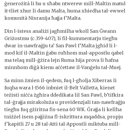
ġenerożità li hu u sħabu ntwerew mill-Maltin matul
it-tliet xhur li damu Malta, huma xhiedha tal-ewwel
komunità Nisranija ħajja f’Malta.
Din l-istess analiżi jagħmilha wkoll San Ġwann
Griżostmu (c.359-407), li fil-kummentarju tiegħu
dwar in-nawfraġju ta’ San Pawl f’Malta jgħid li l-
mod kif il-Maltin ġabu ruħhom mal-appostlu qabel
ma telaq mill-ġżira lejn Ruma hija prova li ħafna
minnhom diġà kienu aċċettaw il-Vanġelu tal-Muej.
Sa minn żmien il-qedem, fuq l-għolja Xiberras li
fuqha wara l-1566 inbniet il-Belt Valletta, kienet
teżisti niċċa żgħira ddedikata lil San Pawl, b’tifkira
tal-ġrajja mirakoluża u providenzjali tan-nawfraġju
tiegħu fuq gżiritna fis-sena 60 WK. Ġrajja li kellha
tniżżel isem pajjiżna fl-iskrittura mqaddsa, propju
f’kapitli 27 u 28 tal-Atti tal-Appostli miktuba mill-