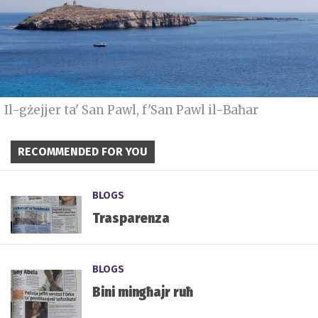
Il-gżejjer ta' San Pawl, f'San Pawl il-Baħar
RECOMMENDED FOR YOU
BLOGS
Trasparenza
BLOGS
Bini mingħajr ruħ