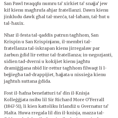
San Pawl twaqqfu numru ta’ xirkiet ta’ snajja’ jew
kif kienu magħrufa aħjar fratellanzi. Dawn kienu
jinkludu dawk għal tal-merċa, tal-laħam, tal-ħut u
tal-ħaxix.
Nhar il-festa tal-qaddis patrun tagħhom, San
Krispin u San Krispinjanu, il-membri tal-
fratellanza tal-iskrapan kienu jirregalaw par
żarbun ġdid lir-rettur tal-fratellanza; in-negozjanti,
sidien tad-dverni u kokijiet kienu jagħtu
dramiġġjana nbid lir-rettur tagħhom filwaqt li l-
bejjiegħa tad-drappijiet, ħajjata u nissieġa kienu
jagħtuh suttana ġdida.
Fost il-ħafna benefatturi ta’ din il-Knisja
Kolleġġjata nsibu lil Sir Richard More O’Ferrall
(1847-51), li kien kattoliku Irlandiż u Gvernatur ta’
Malta. Huwa rregala lil din il-knisja, mazza tal-