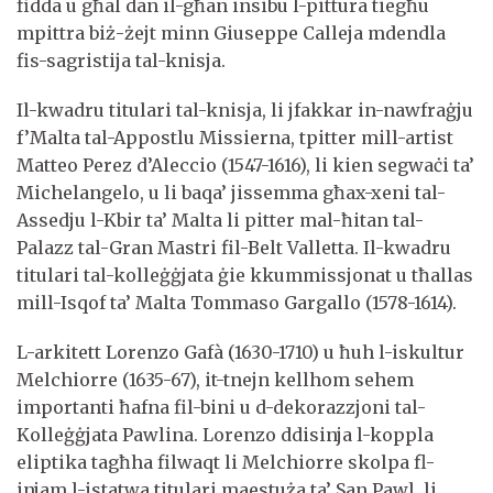
fidda u għal dan il-għan insibu l-pittura tiegħu
mpittra biż-żejt minn Giuseppe Calleja mdendla
fis-sagristija tal-knisja.
Il-kwadru titulari tal-knisja, li jfakkar in-nawfraġju
f’Malta tal-Appostlu Missierna, tpitter mill-artist
Matteo Perez d’Aleccio (1547-1616), li kien segwaċi ta’
Michelangelo, u li baqa’ jissemma għax-xeni tal-
Assedju l-Kbir ta’ Malta li pitter mal-ħitan tal-
Palazz tal-Gran Mastri fil-Belt Valletta. Il-kwadru
titulari tal-kolleġġjata ġie kkummissjonat u tħallas
mill-Isqof ta’ Malta Tommaso Gargallo (1578-1614).
L-arkitett Lorenzo Gafà (1630-1710) u ħuh l-iskultur
Melchiorre (1635-67), it-tnejn kellhom sehem
importanti ħafna fil-bini u d-dekorazzjoni tal-
Kolleġġjata Pawlina. Lorenzo ddisinja l-koppla
eliptika tagħha filwaqt li Melchiorre skolpa fl-
injam l-istatwa titulari maestuża ta’ San Pawl, li