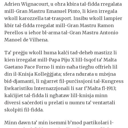
Adrien Wignacourt, u oħra kbira tal-fidda rregalata
mill-Gran Mastru Emanuel Pinto, li kien irregala
wkoll karozzella tat-trasport. Insibu wkoll lampier
kbir tal-fidda rregalat mill-Gran Mastru Ramon
Perellos u ieħor bl-arma tal-Gran Mastru Antonio
Manoel de Vilhena.
Ta’ preġju wkoll huma kalċi tad-deheb mastizz li
kien irregalat mill-Papa Piju X lill-Isqof ta’ Malta
Gaetano Pace Forno li min-naħa tiegħu offrieh lil
din il-Knisja Kolleġġjata; sfera ndurata u mżejna
bid-djamanti, li nġarret fil-purċissjoni tal-Kungress
Ewkaristiku Internazzjonali li sar f’Malta fl-1913;
kalċijiet tal-fidda li ngħataw lill-knisja minn
diversi saċerdoti u prelati u numru ta’ ventartali
skolpiti fil-fidda.
Minn dawn ta’ min isemmi b’mod partikolari l-