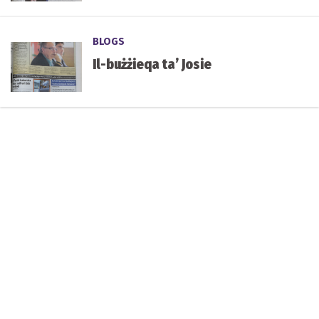
BLOGS
Il-bużżieqa ta’ Josie