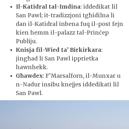
Il-Katidral tal-Imdina
: iddedikat lil
San Pawl; it-tradizzjoni tgħidilna li
dan il-Katidral inbena fuq il-post fejn
kien hemm il-palazz tal-Prinċep
Publiju.
Knisja fil-Wied ta’ Birkirkara
:
jingħad li San Pawl ipprietka
hawnhekk.
Għawdex
: F’Marsalforn, il-Munxar u
n-Nadur insibu knejjes iddedikati lil
San Pawl.