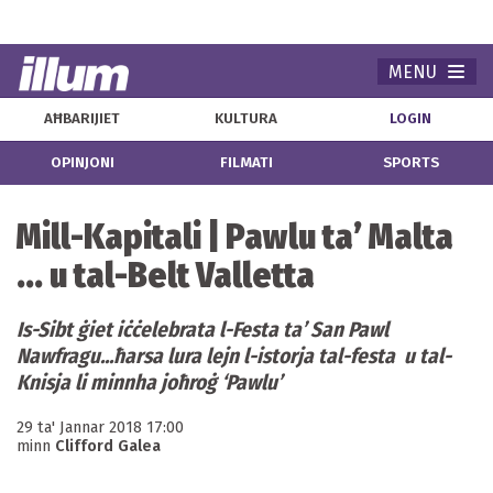
MENU
Navi
AĦBARIJIET
KULTURA
LOGIN
OPINJONI
FILMATI
SPORTS
Mill-Kapitali | Pawlu ta’ Malta
... u tal-Belt Valletta
Is-Sibt ġiet iċċelebrata l-Festa ta’ San Pawl
Nawfragu...ħarsa lura lejn l-istorja tal-festa u tal-
Knisja li minnha joħroġ ‘Pawlu’
29 ta' Jannar 2018 17:00
minn
Clifford Galea