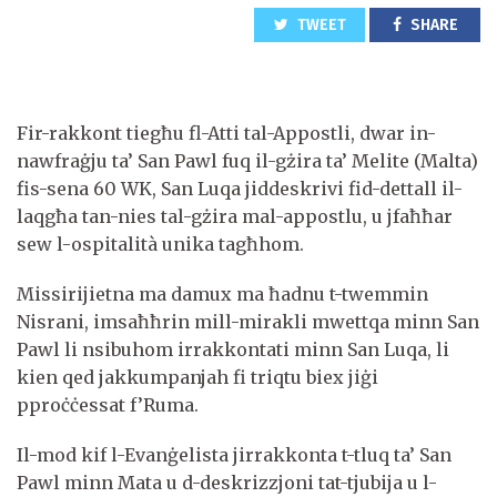
TWEET
SHARE
Fir-rakkont tiegħu fl-Atti tal-Appostli, dwar in-
nawfraġju ta’ San Pawl fuq il-gżira ta’ Melite (Malta)
fis-sena 60 WK, San Luqa jiddeskrivi fid-dettall il-
laqgħa tan-nies tal-gżira mal-appostlu, u jfaħħar
sew l-ospitalità unika tagħhom.
Missirijietna ma damux ma ħadnu t-twemmin
Nisrani, imsaħħrin mill-mirakli mwettqa minn San
Pawl li nsibuhom irrakkontati minn San Luqa, li
kien qed jakkumpanjah fi triqtu biex jiġi
pproċċessat f’Ruma.
Il-mod kif l-Evanġelista jirrakkonta t-tluq ta’ San
Pawl minn Mata u d-deskrizzjoni tat-tjubija u l-