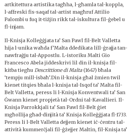
artkitettura artistika tagħha, l-għamla tal-koppla,
l-affreski fis-saqaf tal-artist magħruf Attilio
Palombi u fuq it-tiżjin rikk tal-iskultura fil-ġebel u
fl-injam.
Il-Knisja Kolleġġjata ta’ San Pawl fil-Belt Valletta
hija l-unika waħda f’Malta ddedikata lill-ġrajja tan-
nawfraġju tal-Appostlu. L-istoriku Malti Gio
Francesco Abela jiddeskrivi lil din il-knisja fil-
kitba tiegħu
Descrittione di Malta
(1647) bħala
‘tempju mill-isbaħ’.Din il-knisja għal żmien twil
kienet titqies bħala l-knisja tal-Isqof ta’ Malta fil-
Belt Valletta, peress li l-Knisja Konventwali ta’ San
Ġwann kienet propjetà tal-Ordni tal-Kavallieri. Il-
Knisja Parrokkjali ta’ San Pawl fil-Belt ġiet
mgħollija għad-dinjità ta’ Knisja Kolleġġjata fl-1733.
Peress li l-Belt Valletta dejjem kienet iċ-ċentru tal-
attività kummerċjali fil-ġżejjer Maltin, fil-Knisja ta’