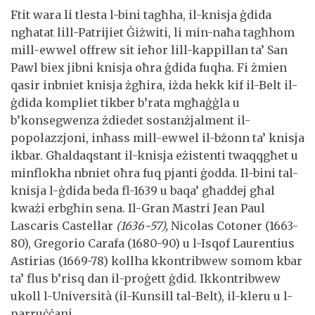
Ftit wara li tlesta l-bini tagħha, il-knisja ġdida
ngħatat lill-Patrijiet Ġiżwiti, li min-naħa tagħhom
mill-ewwel offrew sit ieħor lill-kappillan ta’ San
Pawl biex jibni knisja oħra ġdida fuqha. Fi żmien
qasir inbniet knisja żgħira, iżda hekk kif il-Belt il-
ġdida kompliet tikber b’rata mgħaġġla u
b’konsegwenza żdiedet sostanżjalment il-
popolazzjoni, inħass mill-ewwel il-bżonn ta’ knisja
ikbar. Għaldaqstant il-knisja eżistenti twaqqgħet u
minflokha nbniet oħra fuq pjanti ġodda. Il-bini tal-
knisja l-ġdida beda fl-1639 u baqa’ għaddej għal
kważi erbgħin sena. Il-Gran Mastri Jean Paul
Lascaris Castellar
(1636-57),
Nicolas Cotoner (1663-
80), Gregorio Carafa (1680-90) u l-Isqof Laurentius
Astirias (1669-78) kollha kkontribwew somom kbar
ta’ flus b’risq dan il-proġett ġdid. Ikkontribwew
ukoll l-Università (il-Kunsill tal-Belt), il-kleru u l-
parruċċani.