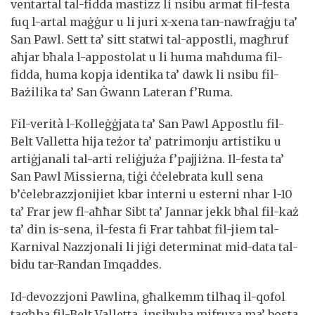
ventartal tal-fidda mastizz li nsibu armat fil-festa
fuq l-artal maġġur u li juri x-xena tan-nawfraġju ta’
San Pawl. Sett ta’ sitt statwi tal-appostli, magħruf
aħjar bħala l-appostolat u li huma maħduma fil-
fidda, huma kopja identika ta’ dawk li nsibu fil-
Bażilika ta’ San Ġwann Lateran f’Ruma.
Fil-verità l-Kolleġġjata ta’ San Pawl Appostlu fil-
Belt Valletta hija teżor ta’ patrimonju artistiku u
artiġjanali tal-arti reliġjuża f’pajjiżna. Il-festa ta’
San Pawl Missierna, tiġi ċċelebrata kull sena
b’ċelebrazzjonijiet kbar interni u esterni nhar l-10
ta’ Frar jew fl-aħħar Sibt ta’ Jannar jekk bħal fil-każ
ta’ din is-sena, il-festa fi Frar taħbat fil-jiem tal-
Karnival Nazzjonali li jiġi determinat mid-data tal-
bidu tar-Randan Imqaddes.
Id-devozzjoni Pawlina, għalkemm tilħaq il-qofol
tagħha fil-Belt Valletta, insibuha mifruxa ma’ bosta