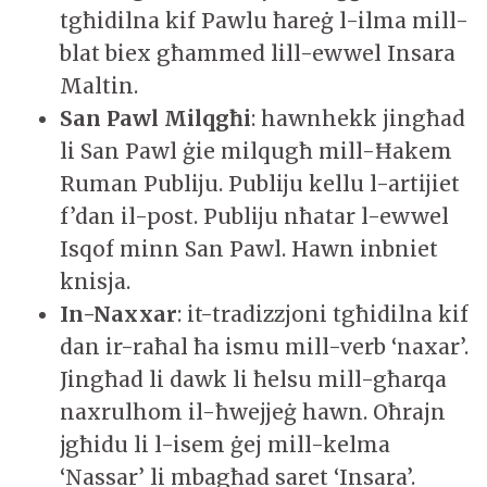
tgħidilna kif Pawlu ħareġ l-ilma mill-
blat biex għammed lill-ewwel Insara
Maltin.
San Pawl Milqgħi
: hawnhekk jingħad
li San Pawl ġie milqugħ mill-Ħakem
Ruman Publiju. Publiju kellu l-artijiet
f’dan il-post. Publiju nħatar l-ewwel
Isqof minn San Pawl. Hawn inbniet
knisja.
In-Naxxar
: it-tradizzjoni tgħidilna kif
dan ir-raħal ħa ismu mill-verb ‘naxar’.
Jingħad li dawk li ħelsu mill-għarqa
naxrulhom il-ħwejjeġ hawn. Oħrajn
jgħidu li l-isem ġej mill-kelma
‘Nassar’ li mbagħad saret ‘Insara’.