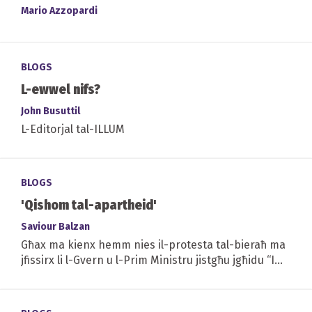
Mario Azzopardi
BLOGS
L-ewwel nifs?
John Busuttil
L-Editorjal tal-ILLUM
BLOGS
'Qishom tal-apartheid'
Saviour Balzan
Għax ma kienx hemm nies il-protesta tal-bieraħ ma
jfissirx li l-Gvern u l-Prim Ministru jistgħu jgħidu “I
am alright, fuck you Jack!”