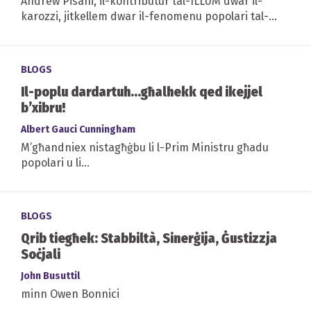
Andrew Pisani, il-kontributur tal-ILLUM dwar il-
karozzi, jitkellem dwar il-fenomenu popolari tal-
"armar" tal-vetturi
BLOGS
Il-poplu dardartuh...għalhekk qed ikejjel
b’xibru!
Albert Gauci Cunningham
M’għandniex nistagħġbu li l-Prim Ministru għadu
popolari u li...
BLOGS
Qrib tiegħek: Stabbiltà, Sinerġija, Ġustizzja
Soċjali
John Busuttil
minn Owen Bonnici