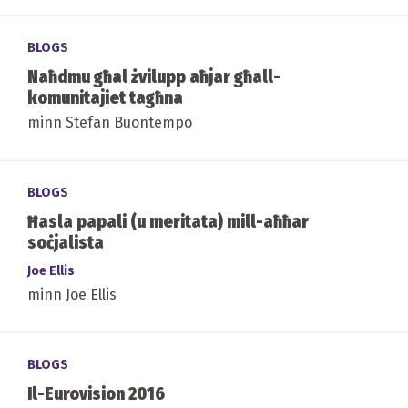
BLOGS
Naħdmu għal żvilupp aħjar għall-
komunitajiet tagħna
minn Stefan Buontempo
BLOGS
Ħasla papali (u meritata) mill-aħħar
soċjalista
Joe Ellis
minn Joe Ellis
BLOGS
Il-Eurovision 2016