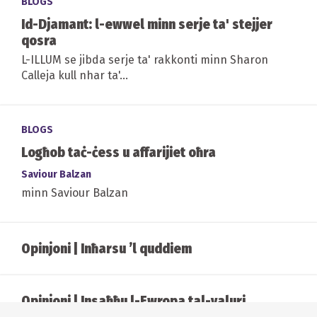
BLOGS
Id-Djamant: l-ewwel minn serje ta' stejjer
qosra
L-ILLUM se jibda serje ta' rakkonti minn Sharon
Calleja kull nhar ta'...
BLOGS
Logħob taċ-ċess u affarijiet oħra
Saviour Balzan
minn Saviour Balzan
Opinjoni | Inħarsu ’l quddiem
Opinjoni | Insaħħu l-Ewropa tal-valuri