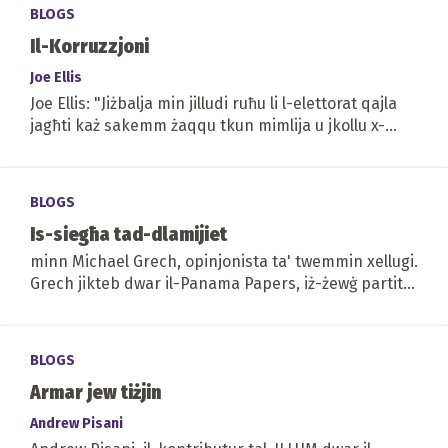
BLOGS
Il-Korruzzjoni
Joe Ellis
Joe Ellis: "Jiżbalja min jilludi ruħu li l-elettorat qajla
jagħti każ sakemm żaqqu tkun mimlija u jkollu x-
xogħol. Il-fatturi ekonomiċi jaffetwaw...
BLOGS
Is-siegћa tad-dlamijiet
minn Michael Grech, opinjonista ta' twemmin xellugi.
Grech jikteb dwar il-Panama Papers, iż-żewġ partiti
u ż-żgħażagħ u l-politika
BLOGS
Armar jew tiżjin
Andrew Pisani