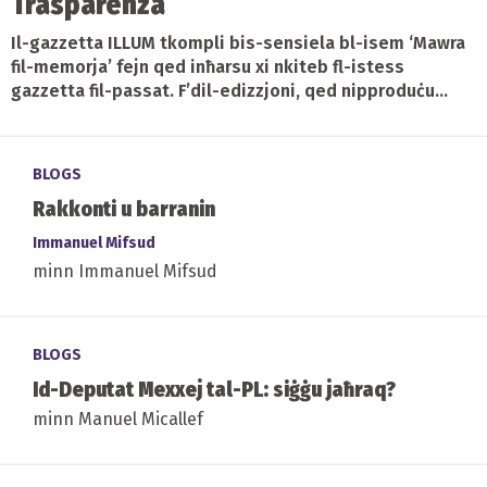
Trasparenza
Il-gazzetta ILLUM tkompli bis-sensiela bl-isem ‘Mawra
fil-memorja’ fejn qed inħarsu xi nkiteb fl-istess
gazzetta fil-passat. F’dil-edizzjoni, qed nipproduċu...
BLOGS
Rakkonti u barranin
Immanuel Mifsud
minn Immanuel Mifsud
BLOGS
Id-Deputat Mexxej tal-PL: siġġu jaħraq?
minn Manuel Micallef