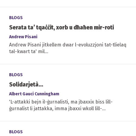
il-‘progress’ u...
BLOGS
Serata ta’ tqaċċit, xorb u dħaħen mir-roti
Andrew Pisani
Andrew Pisani jitkellem dwar l-evoluzzjoni tat-tlielaq
tal-kwart ta' mil...
BLOGS
Solidarjetà...
Albert Gauci Cunningham
'L-attakki bejn il-ġurnalisti, ma jbaxxix biss lill-
ġurnalist li jattakka, imma jbaxxi wkoll lill-
ġurnaliżmu...' L-Editorjal tal-ILLUM
BLOGS