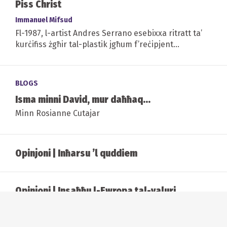
Piss Christ
Immanuel Mifsud
Fl-1987, l-artist Andres Serrano esebixxa ritratt ta’
kurċifiss żgħir tal-plastik jgħum f’reċipjent
trasparenti mimli bl-awrina ta’...
BLOGS
Isma minni David, mur daħħaq...
Minn Rosianne Cutajar
Opinjoni | Inħarsu ’l quddiem
Opinjoni | Insaħħu l-Ewropa tal-valuri