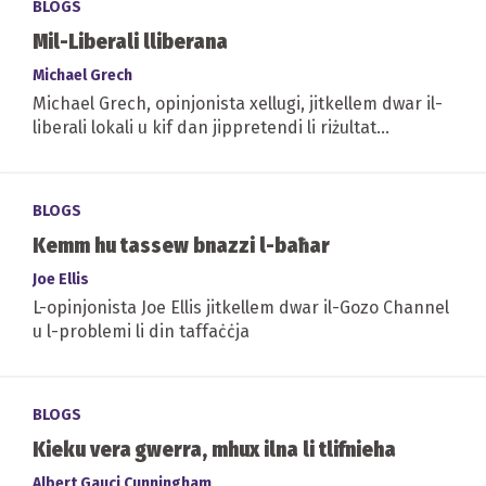
BLOGS
Mil-Liberali lliberana
Michael Grech
Michael Grech, opinjonista xellugi, jitkellem dwar il-
liberali lokali u kif dan jippretendi li riżultat
demokratiku għandu jkun rispettat biss meta
jaqbel...
BLOGS
Kemm hu tassew bnazzi l-baħar
Joe Ellis
L-opinjonista Joe Ellis jitkellem dwar il-Gozo Channel
u l-problemi li din taffaċċja
BLOGS
Kieku vera gwerra, mhux ilna li tlifnieha
Albert Gauci Cunningham