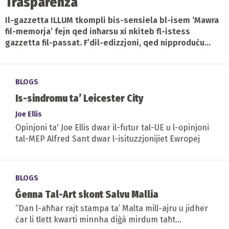
Trasparenza
Il-gazzetta ILLUM tkompli bis-sensiela bl-isem ‘Mawra
fil-memorja’ fejn qed inħarsu xi nkiteb fl-istess
gazzetta fil-passat. F’dil-edizzjoni, qed nipproduċu...
BLOGS
Is-sindromu ta’ Leicester City
Joe Ellis
Opinjoni ta' Joe Ellis dwar il-futur tal-UE u l-opinjoni
tal-MEP Alfred Sant dwar l-isituzzjonijiet Ewropej
BLOGS
Ġenna Tal-Art skont Salvu Mallia
“Dan l-aħħar rajt stampa ta’ Malta mill-ajru u jidher
ċar li tlett kwarti minnha diġà mirdum taħt