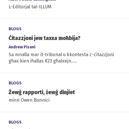
L-Editorjal tal-ILLUM
BLOGS
Ċitazzjoni jew taxxa moħbija?
Andrew Pisani
Sa mnalla mar it-tribunal u kkontesta ċ-ċitazzjoni
għax kien iħallas €23 għalxejn.....
BLOGS
Żewġ rapporti, żewġ dinjiet
minn Owen Bonnici
BLOGS