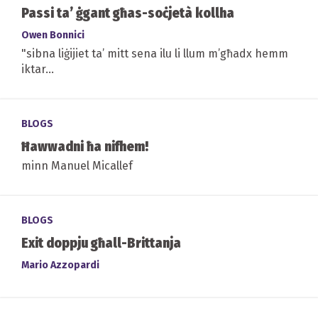
Passi ta’ ġgant għas-soċjetà kollha
Owen Bonnici
"sibna liġijiet ta’ mitt sena ilu li llum m’għadx hemm
iktar...
BLOGS
Ħawwadni ħa nifhem!
minn Manuel Micallef
BLOGS
Exit doppju għall-Brittanja
Mario Azzopardi