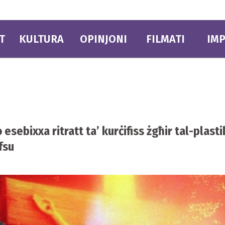
T
KULTURA
OPINJONI
FILMATI
IMP
 esebixxa ritratt ta’ kurċifiss żgħir tal-plast
fsu