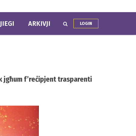
JIEGI
ARKIVJI
LOGIN
ik jgħum f’reċipjent trasparenti