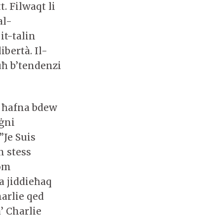
t. Filwaqt li
al-
it-talin
bertà. Il-
uħ b’tendenzi
, ħafna bdew
aġni
”Je Suis
n stess
hom
a jiddieħaq
arlie qed
’ Charlie