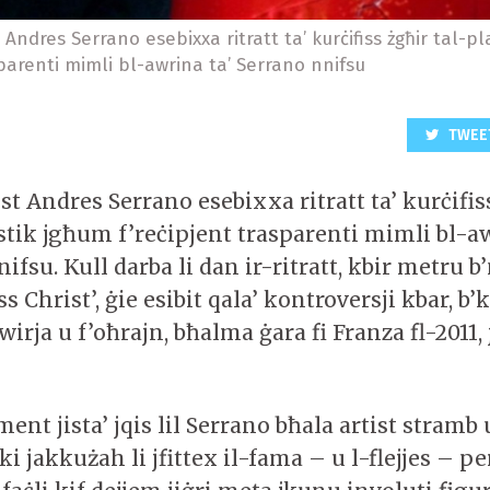
t Andres Serrano esebixxa ritratt ta’ kurċifiss żgħir tal-p
sparenti mimli bl-awrina ta’ Serrano nnifsu
TWEE
tist Andres Serrano esebixxa ritratt ta’ kurċifis
astik jgħum f’reċipjent trasparenti mimli bl-a
nifsu. Kull darba li dan ir-ritratt, kbir metru 
iss Christ’, ġie esibit qala’ kontroversji kbar, b’
irja u f’oħrajn, bħalma ġara fi Franza fl-2011, 
ent jista’ jqis lil Serrano bħala artist stramb u
nki jakkużah li jfittex il-fama – u l-flejjes – p