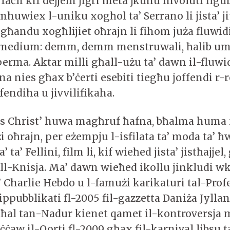
faċli kif dejjem jiġri meta jkunu involuti figuri
 mhuwiex l-uniku xogħol ta’ Serrano li jista’ j
għandu xogħlijiet oħrajn li fihom juża fluwidi
 medium: demm, demm menstruwali, ħalib u
erma. Aktar milli għall-użu ta’ dawn il-fluwi
afna nies għax b’ċerti esebiti tiegħu joffendi r-r
ffendiha u jivvilifikaha.
Piss Christ’ huwa magħruf ħafna, bħalma hum
i oħrajn, per eżempju l-isfilata ta’ moda ta’ ħ
 ta’ Fellini, film li, kif wieħed jista’ jistħajjel,
ll-Knisja. Ma’ dawn wieħed ikollu jinkludi wk
’ Charlie Hebdo u l-famużi karikaturi tal-Prof
ubblikati fl-2005 fil-gazzetta Daniża Jyllan
raħal tan-Nadur kienet qamet il-kontroversja 
ċaw il-Qorti fl-2009 għax fil-karnival libsu ta