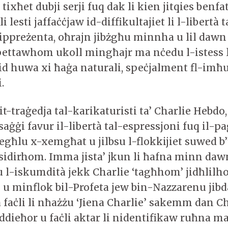
tixħet dubji serji fuq dak li kien jitqies benfat
lesti jaffaċċjaw id-diffikultajiet li l-libertà t
ippreżenta, oħrajn jibżgħu minnha u lil dawn 
spettawhom ukoll mingħajr ma nċedu l-istess li
did huwa xi ħaġa naturali, speċjalment fl-imħ
i.
t-traġedja tal-karikaturisti ta’ Charlie Hebdo
aġġi favur il-libertà tal-espressjoni fuq il-p
għlu x-xemgħat u jilbsu l-flokkijiet suwed b’
 sidirhom. Imma jista’ jkun li ħafna minn daw
u l-iskumdità jekk Charlie ‘tagħhom’ jidħlil
u minflok bil-Profeta jew bin-Nazzarenu jibd
faċli li nħażżu ‘Jiena Charlie’ sakemm dan Ch
addieħor u faċli aktar li nidentifikaw ruħna ma