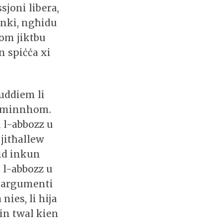
sjoni libera,
 anki, ngħidu
hom jiktbu
n spiċċa xi
quddiem li
ud minnhom.
 l-abbozz u
 jitħallew
rid inkun
 l-abbozz u
l-argumenti
nies, li hija
in twal kien