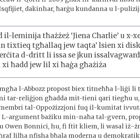
-Isqfijiet, dakinhar, ħarġu kundanna u l-puliz
d il-leminija tħażżeż ‘Jiena Charlie’ u x-x
n tixtieq tgħallaq jew taqta’ lsien xi disk
żerċita d-dritt li issa se jkun issalvagward
’l xi ħadd jew lil xi ħaġa għażiża
imgħa l-Abbozz propost biex titneħħa l-liġi li 
oni tar-reliġjon għadda mit-tieni qari tiegħu u,
-membri tal-Oppożizzjoni fuq il-kumitat ivvu
. L-argument bażiku min-naħa tal-gvern, pr
 Owen Bonnici, hu, fi ftit kliem, li wasal iż-ż
agħraf lilha nfisha bħala moderna u demokratik