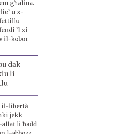
lem għalina.
lie’ u x-
fettillu
fendi ’l xi
w il-kobor
tbu dak
lu li
ilu
il-libertà
nki jekk
llat li ħadd
an l-abbozz