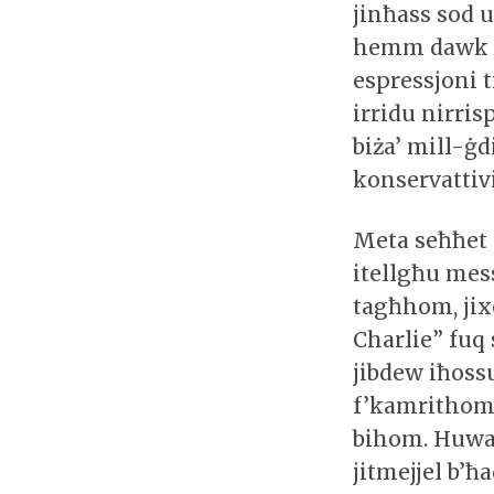
jinħass sod u 
hemm dawk li 
espressjoni t
irridu nirri
biża’ mill-ġ
konservattiv
Meta seħħet i
itellgħu mess
tagħhom, jixe
Charlie” fuq
jibdew iħoss
f’kamrithom 
bihom. Huwa 
jitmejjel b’ħ