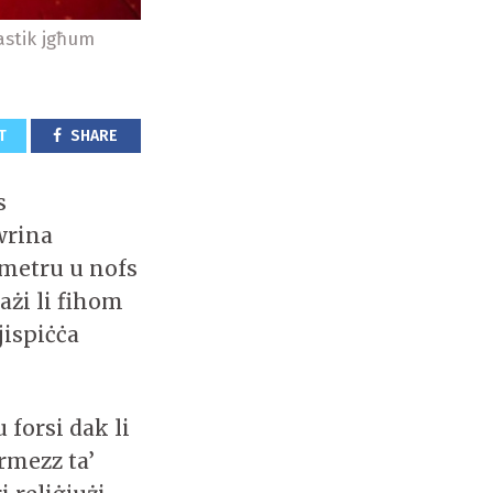
lastik jgħum
T
SHARE
s
wrina
b’metru u nofs
każi li fihom
jispiċċa
 forsi dak li
ermezz ta’