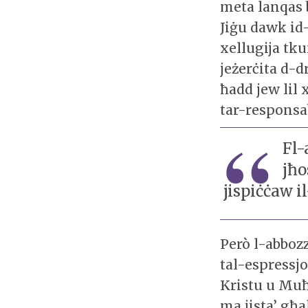
meta lanqas 
Jiġu dawk id-
xellugija tkun
jeżerċita d-dr
ħadd jew lil
tar-responsab
Fl-
jħo
jispiċċaw i
Però l-abbozz
tal-espressj
Kristu u Muħ
ma jista’ għa