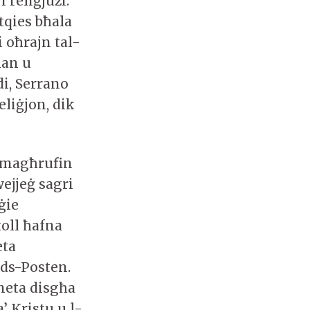
 reliġjużi.
itqies bħala
 oħrajn tal-
man u
di, Serrano
eliġjon, dik
a magħrufin
wejjeġ sagri
 ġie
oll ħafna
eta
ds-Posten.
meta disgħa
’ Kristu u l-