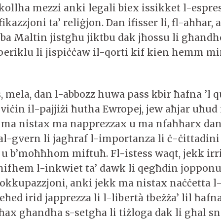
llha mezzi anki legali biex issikket l-espres
fikazzjoni ta’ reliġjon. Dan ifisser li, fl-aħħar,
ieba Maltin jistgħu jiktbu dak jħossu li għand
periklu li jispiċċaw il-qorti kif kien hemm mi
, mela, dan l-abbozz huwa pass kbir ħafna ’l 
a viċin il-pajjiżi ħutha Ewropej, jew aħjar uħ
b ma nistax ma napprezzax u ma nfaħħarx dan
al-gvern li jagħraf l-importanza li ċ-ċittadini
i u b’moħħhom miftuħ. Fl-istess waqt, jekk ir
 nifhem l-inkwiet ta’ dawk li qegħdin jopponu
okkupazzjoni, anki jekk ma nistax naċċetta 
ed irid japprezza li l-libertà tbeżża’ lil ħafna 
ħax għandha s-setgħa li tiżloga dak li għal sn