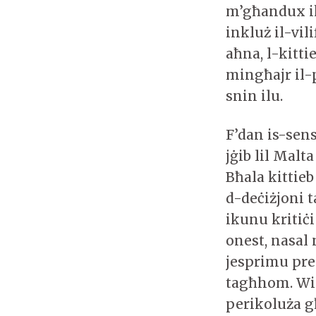
m’għandux iko
inkluż il-vili
aħna, l-kitt
mingħajr il-
snin ilu.
F’dan is-sens
jġib lil Malt
Bħala kittie
d-deċiżjoni t
ikunu kritiċ
onest, nasal
jesprimu pre
tagħhom. Wieħ
perikoluża g