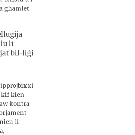
ija għamlet
ellugija
lu li
jat bil-liġi
tipprojbixxi
 kif kien
taw kontra
oprjament
mien li
a,