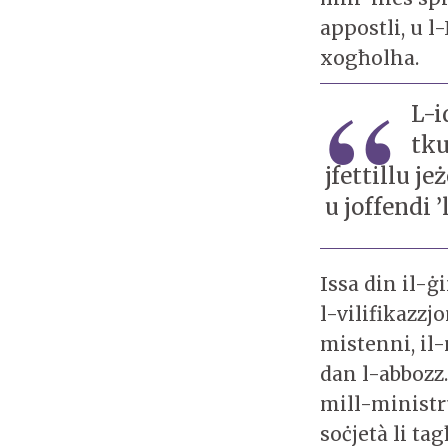
appostli, u l
xogħolha.
L-i
tku
jfettillu je
u joffendi 
Issa din il-ġ
l-vilifikazzj
mistenni, il
dan l-abbozz
mill-ministru
soċjetà li t