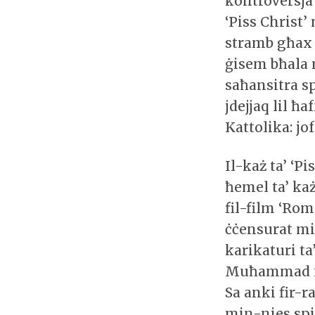
kontroversja 
‘Piss Christ’
stramb għax 
ġisem bħala
saħansitra sp
jdejjaq lil ħ
Kattolika: jo
Il-każ ta’ ‘
ħemel ta’ każ
fil-film ‘Roma’
ċċensurat mi
karikaturi ta
Muħammad ipp
Sa anki fir-
min-nies spiċ