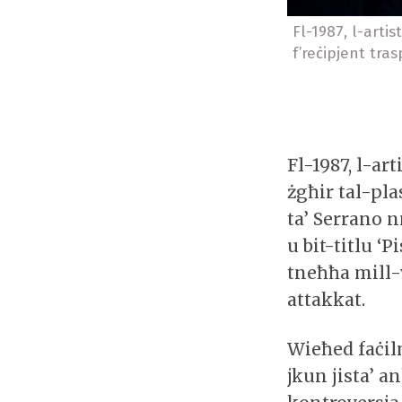
Fl-1987, l-artis
f’reċipjent tra
Fl-1987, l-ar
żgħir tal-pl
ta’ Serrano n
u bit-titlu ‘P
tneħħa mill-w
attakkat.
Wieħed faċilm
jkun jista’ a