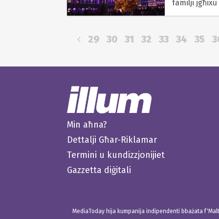
familji jgħixu 
29
30
31
32
33
34
35
3
Min aħna?
Dettalji Għar-Riklamar
Termini u kundizzjonijiet
Gazzetta diġitali
MediaToday hija kumpanija indipendenti bbażata f'Malta