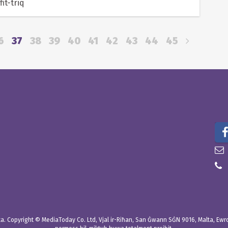
fit-triq
6
37
38
39
40
41
42
43
44
45
. Copyright © MediaToday Co. Ltd, Vjal ir-Riħan, San Ġwann SĠN 9016, Malta, Ewropa