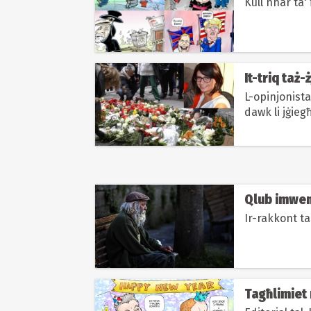
Kull nhar ta'
It-triq taż-
L-opinjonista
dawk li jġieg
Qlub imwe
Ir-rakkont t
Tagħlimiet 