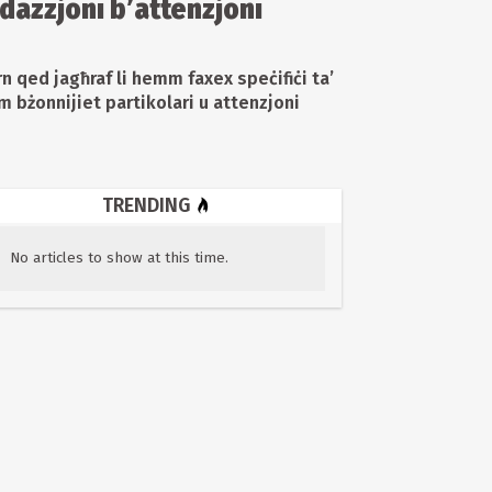
dazzjoni b’attenzjoni
n qed jagħraf li hemm faxex speċifiċi ta’
m bżonnijiet partikolari u attenzjoni
TRENDING