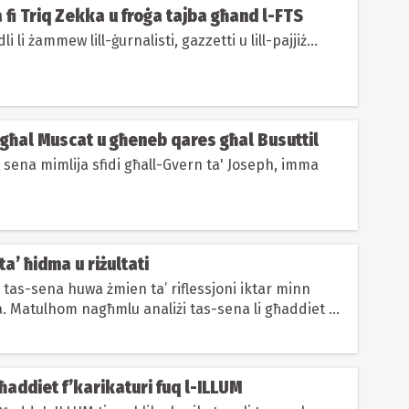
fi Triq Zekka u froġa tajba għand l-FTS
dli li żammew lill-ġurnalisti, gazzetti u lill-pajjiż...
 għal Muscat u għeneb qares għal Busuttil
 sena mimlija sfidi għall-Gvern ta' Joseph, imma
ta’ ħidma u riżultati
 tas-sena huwa żmien ta’ riflessjoni iktar minn
a. Matulhom nagħmlu analiżi tas-sena li għaddiet u
ma...
għaddiet f’karikaturi fuq l-ILLUM