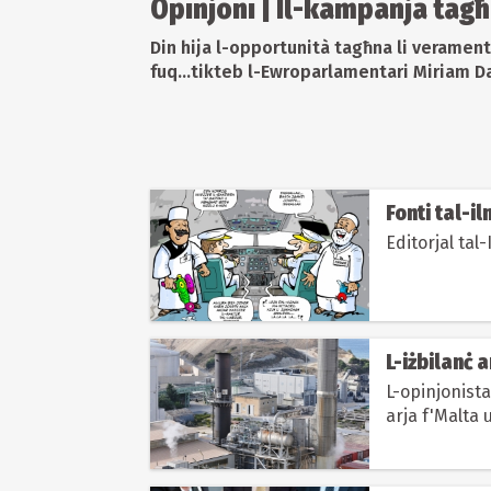
Opinjoni | Il-kampanja ta
Din hija l-opportunità tagħna li veramen
fuq...tikteb l-Ewroparlamentari Miriam Da
Fonti tal-i
Editorjal tal
L-iżbilanċ 
L-opinjonista
arja f'Malta 
responsabbl