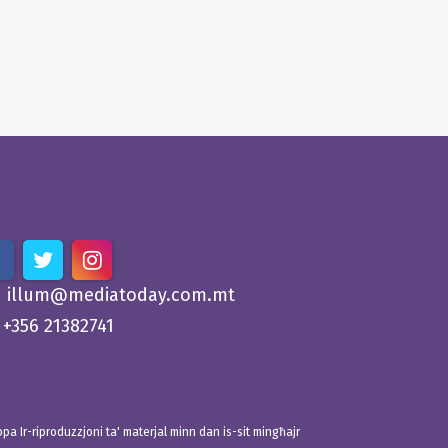
illum@mediatoday.com.mt
+356 21382741
 Ir-riproduzzjoni ta' materjal minn dan is-sit mingħajr