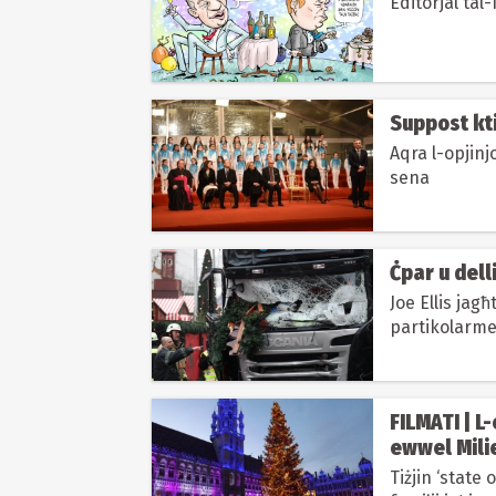
Editorjal tal
Suppost kti
Aqra l-opjin
sena
Ċpar u delli
Joe Ellis jag
partikolarmen
FILMATI | L
ewwel Milie
Tiżjin ‘state 