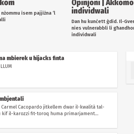
għkom
Opinjoni | Akkomo
individwali
t nżommu isem pajjiżna ‘l
lli
Dan hu kunċett ġdid. Il-Gver
nies vulnerabbli li għandho
individwali
lma mbierek u hijacks finta
-ILLUM
ambjentali
 Carmel Cacopardo jitkellem dwar il-kwalità tal-
u kif il-karozzi fit-toroq huma primarjament
i