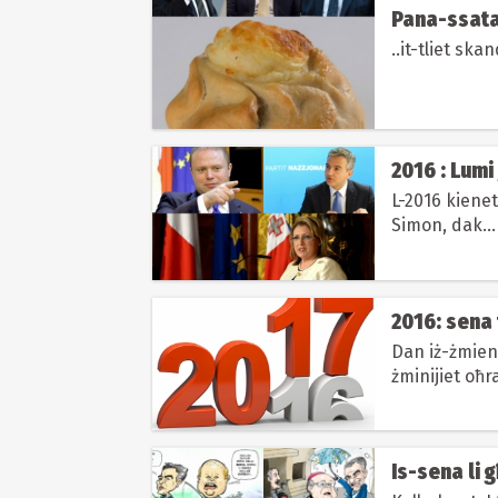
Pana-ssata 
..it-tliet skan
2016 : Lumi
L-2016 kienet
Simon, dak...
2016: sena 
Dan iż-żmien
żminijiet oħr
naraw x’inhu
Is-sena li 