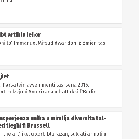
-ILLUM
bt artiklu ieħor
joni ta' Immanuel Mifsud dwar dan iż-żmien tas-
jiet
ħti ħarsa lejn avvenimenti tas-sena 2016,
t l-elzzjoni Amerikana u l-attakki f'Berlin
-esperjenza unika u mimlija diversita tal-
d tiegħi fi Brussell
of the art’, ikel u xorb bla rażan, suldati armati u