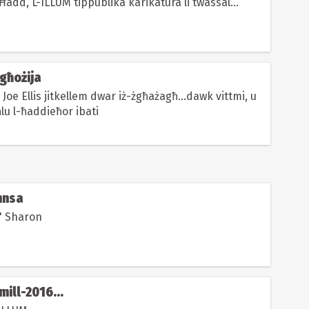
 Ħadd, L-ILLUM tippublika karikatura li twassal...
żgħożija
 Joe Ellis jitkellem dwar iż-żgħażagħ...dawk vittmi, u
ħlu l-ħaddieħor ibati
nnsa
a' Sharon
mill-2016...