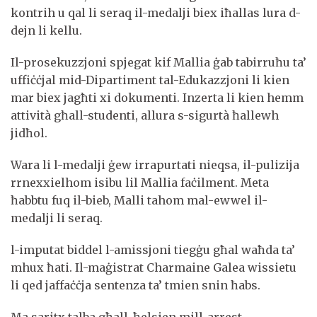
kontrih u qal li seraq il-medalji biex iħallas lura d-
dejn li kellu.
Il-prosekuzzjoni spjegat kif Mallia ġab tabirruħu ta’
uffiċċjal mid-Dipartiment tal-Edukazzjoni li kien
mar biex jagħti xi dokumenti. Inzerta li kien hemm
attività għall-studenti, allura s-sigurtà ħallewh
jidħol.
Wara li l-medalji ġew irrapurtati nieqsa, il-pulizija
rrnexxielhom isibu lil Mallia faċilment. Meta
ħabbtu fuq il-bieb, Malli tahom mal-ewwel il-
medalji li seraq.
l-imputat biddel l-amissjoni tiegġu għal waħda ta’
mhux ħati. Il-maġistrat Charmaine Galea wissietu
li qed jaffaċċja sentenza ta’ tmien snin ħabs.