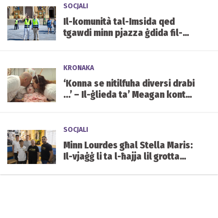
SOCJALI
Il-komunità tal-Imsida qed
tgawdi minn pjazza ġdida fil-
qalba tal-lokalità
KRONAKA
‘Konna se nitilfuha diversi drabi
...’ – Il-ġlieda ta’ Meagan kontra
kundizzjoni ġenetika ultrarari
SOCJALI
Minn Lourdes għal Stella Maris:
Il-vjaġġ li ta l-ħajja lil grotta
mibnija mill-istudenti