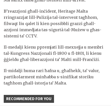
Ma saritx talba għall-ħelsien mill-arrest.
B’reazzjoni għall-inċident, Heritage Malta
rringrazzjat lill-Pulizija tal-intervent tagħhom,
filwaqt liu qalet li kien possibbli grazzi għall-
azzjoni immedjata tas-sigurtà tal-Mużew u għas-
sistemi ta’ CCTV.
Il-medalji kienu ppremjati lill-mexxejja u membri
tal-Kungress Nazzjonali fl-1800 u fl-1801, li kienu
ġġieldu għal-liberazzjoni ta’ Malti mill-Franċiżi.
Il-midalji huma rari ħafna u, għalhekk, ta’ valur,
partikolarment minħabba s-sinifikat storiku
tagħhom għall-istorja ta’ Malta.
RECOMMENDED FOR YOU