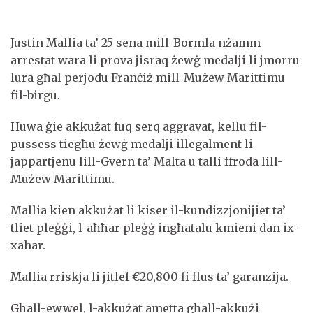
Justin Mallia ta’ 25 sena mill-Bormla nżamm
arrestat wara li prova jisraq żewġ medalji li jmorru
lura għal perjodu Franċiż mill-Mużew Marittimu
fil-birgu.
Huwa ġie akkużat fuq serq aggravat, kellu fil-
pussess tiegħu żewġ medalji illegalment li
jappartjenu lill-Gvern ta’ Malta u talli ffroda lill-
Mużew Marittimu.
Mallia kien akkużat li kiser il-kundizzjonijiet ta’
tliet pleġġi, l-aħħar pleġġ ingħatalu kmieni dan ix-
xahar.
Mallia rriskja li jitlef €20,800 fi flus ta’ garanzija.
Għall-ewwel, l-akkużat ametta għall-akkużi