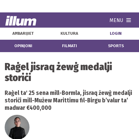
MENU
Navi
AĦBARIJIET
KULTURA
LOGIN
OPINJONI
FILMATI
SPORTS
Raġel jisraq żewġ medalji
storiċi
Raġel ta' 25 sena mill-Bormla, jisraq żewġ medalji
storiċi mill-Mużew Marittimu fil-Birgu b’valur ta’
madwar €400,000