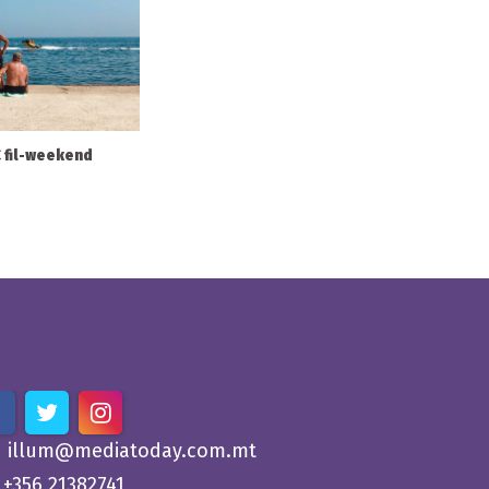
°C fil-weekend
illum@mediatoday.com.mt
+356 21382741