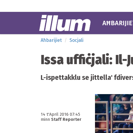
AĦBARIJIE
Aħbarijiet
Socjali
Issa uffiċjali: Il
L-ispettakklu se jittella' fdive
14 t'April 2016 07:45
minn
Staff Reporter