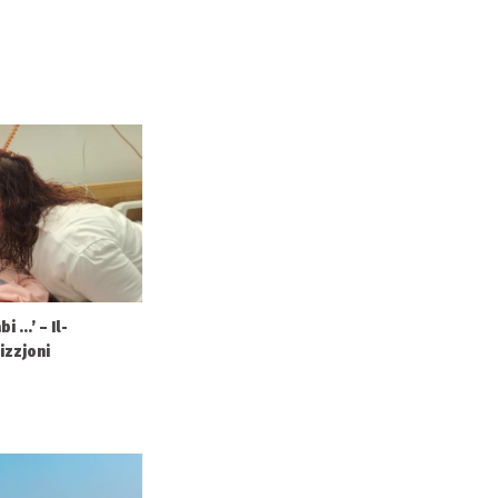
 ...’ – Il-
izzjoni