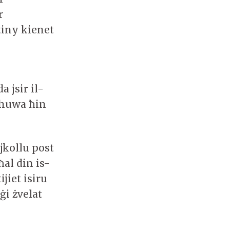
r
tiny kienet
a jsir il-
i huwa ħin
 jkollu post
al din is-
jiet isiru
ġi żvelat