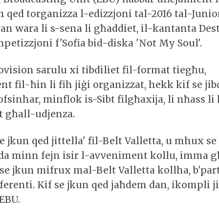
 qed torganizza l-edizzjoni tal-2016 tal-Junio
an wara li s-sena li għaddiet, il-kantanta Des
petizzjoni f'Sofia bid-diska 'Not My Soul'.
ovision sarulu xi tibdiliet fil-format tiegħu,
 fil-ħin li fih jiġi organizzat, hekk kif se jibd
sinhar, minflok is-Sibt filgħaxija, li nħass l
t għall-udjenza.
e jkun qed jittella' fil-Belt Valletta, u mhux se
da minn fejn isir l-avveniment kollu, imma għ
 se jkun mifrux mal-Belt Valletta kollha, b'parti
ifferenti. Kif se jkun qed jaħdem dan, ikompli ji
-EBU.