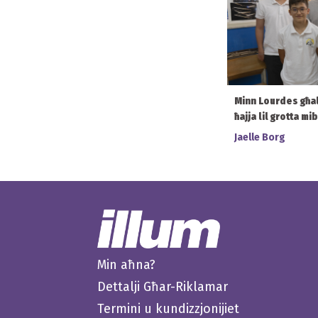
Minn Lourdes għal S
ħajja lil grotta mi
Jaelle Borg
Min aħna?
Dettalji Għar-Riklamar
Termini u kundizzjonijiet