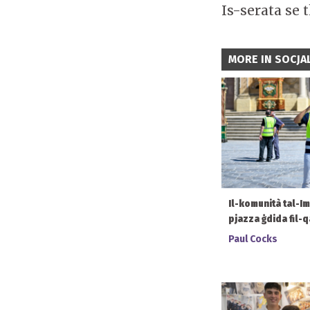
Is-serata se t
MORE IN SOCJAL
Il-komunità tal-I
pjazza ġdida fil-q
Paul Cocks