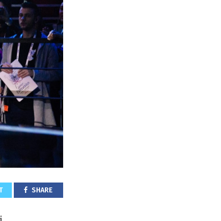
T
SHARE
i