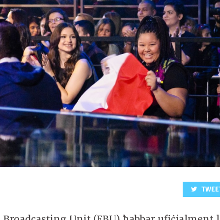
TWEE
n Broadcasting Unit (EBU) ħabbar ufiċjalment l