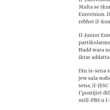
Malta se tkun
Eurovision. D
rebħet il-kom
Il-Junior Eur
partikolarment
Ħadd wara nof
iktar addatta
Din is-sena s
jew sala waħ
sena, il-JESC
f'postijiet d
mill-PBS u l