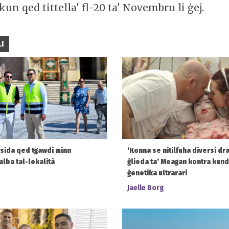
kun qed tittella' fl-20 ta' Novembru li ġej.
I
msida qed tgawdi minn
‘Konna se nitilfuha diversi drabi
alba tal-lokalità
ġlieda ta’ Meagan kontra kund
ġenetika ultrarari
Jaelle Borg