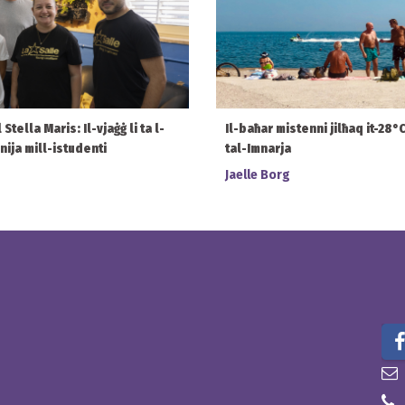
tella Maris: Il-vjaġġ li ta l-
Il-baħar mistenni jilħaq it-28
bnija mill-istudenti
tal-Imnarja
Jaelle Borg