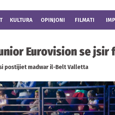
T
KULTURA
OPINJONI
FILMATI
IMP
-Junior Eurovision se jsir
rsi postijiet madwar il-Belt Valletta