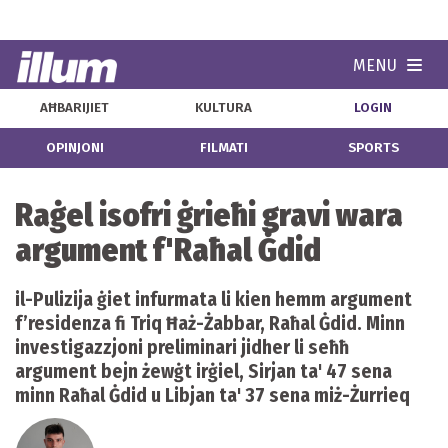
MENU
Navi
AĦBARIJIET
KULTURA
LOGIN
OPINJONI
FILMATI
SPORTS
Raġel isofri ġrieħi gravi wara
argument f'Raħal Ġdid
il-Pulizija ġiet infurmata li kien hemm argument
f’residenza fi Triq Ħaż-Żabbar, Raħal Ġdid. Minn
investigazzjoni preliminari jidher li seħħ
argument bejn żewġt irġiel, Sirjan ta' 47 sena
minn Raħal Ġdid u Libjan ta' 37 sena miż-Żurrieq