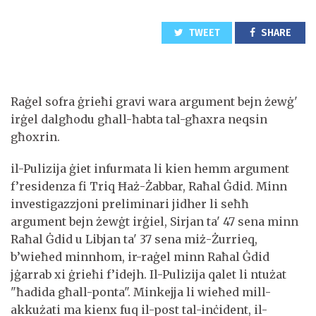
TWEET
SHARE
Raġel sofra ġrieħi gravi wara argument bejn żewġ'
irġel dalgħodu għall-ħabta tal-għaxra neqsin
għoxrin.
il-Pulizija ġiet infurmata li kien hemm argument
f’residenza fi Triq Ħaż-Żabbar, Raħal Ġdid. Minn
investigazzjoni preliminari jidher li seħħ
argument bejn żewġt irġiel, Sirjan ta' 47 sena minn
Raħal Ġdid u Libjan ta' 37 sena miż-Żurrieq,
b’wieħed minnhom, ir-raġel minn Raħal Ġdid
jġarrab xi ġrieħi f’idejh. Il-Pulizija qalet li ntużat
"ħadida għall-ponta". Minkejja li wieħed mill-
akkużati ma kienx fuq il-post tal-inċident, il-