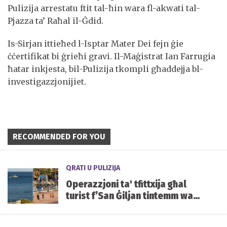
Pulizija arrestatu ftit tal-ħin wara fl-akwati tal-
Pjazza ta’ Raħal il-Ġdid.
Is-Sirjan ittieħed l-Isptar Mater Dei fejn ġie
ċċertifikat bi ġrieħi gravi. Il-Maġistrat Ian Farrugia
ħatar inkjesta, bil-Pulizija tkompli għaddejja bl-
investigazzjonijiet.
RECOMMENDED FOR YOU
QRATI U PULIZIJA
Operazzjoni ta' tfittxija għal
turist f’San Ġiljan tintemm wara
li nstab qawwi u sħiħ fil-viċin