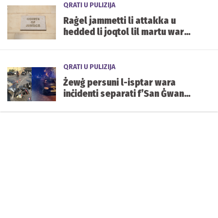
QRATI U PULIZIJA
Raġel jammetti li attakka u
hedded li joqtol lil martu wara
li rrappurtatu
QRATI U PULIZIJA
Żewġ persuni l-isptar wara
inċidenti separati f’San Ġwann
u l-Ħamrun