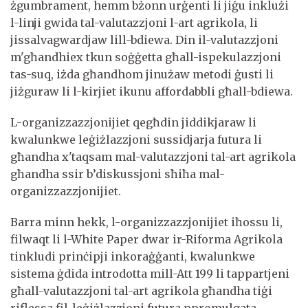
żgumbrament, hemm bżonn urġenti li jiġu inklużi
l-linji gwida tal-valutazzjoni l-art agrikola, li
jissalvagwardjaw lill-bdiewa. Din il-valutazzjoni
m'għandhiex tkun soġġetta għall-ispekulazzjoni
tas-suq, iżda għandhom jinużaw metodi ġusti li
jiżguraw li l-kirjiet ikunu affordabbli għall-bdiewa.
L-organizzazzjonijiet qegħdin jiddikjaraw li
kwalunkwe leġiżlazzjoni sussidjarja futura li
għandha x'taqsam mal-valutazzjoni tal-art agrikola
għandha ssir b’diskussjoni sħiħa mal-
organizzazzjonijiet.
Barra minn hekk, l-organizzazzjonijiet iħossu li,
filwaqt li l-White Paper dwar ir-Riforma Agrikola
tinkludi prinċipji inkoraġġanti, kwalunkwe
sistema ġdida introdotta mill-Att 199 li tappartjeni
għall-valutazzjoni tal-art agrikola għandha tiġi