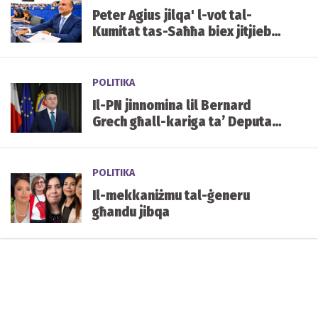
Peter Agius jilqa' l-vot tal-
Kumitat tas-Saħħa biex jitjiebu
l-prezzijiet u d-disponibbiltà
tal-mediċini f'Malta
POLITIKA
Il-PN jinnomina lil Bernard
Grech għall-kariga ta’ Deputat
Speaker tal-Parlament
POLITIKA
Il-mekkaniżmu tal-ġeneru
għandu jibqa