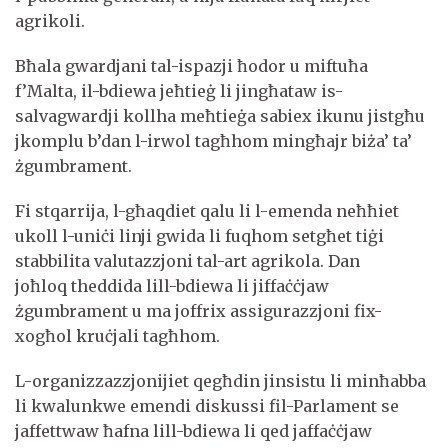
agrikoli.
Bħala gwardjani tal-ispazji ħodor u miftuħa
f’Malta, il-bdiewa jeħtieġ li jingħataw is-
salvagwardji kollha meħtieġa sabiex ikunu jistgħu
jkomplu b’dan l-irwol tagħhom mingħajr biża’ ta’
żgumbrament.
Fi stqarrija, l-għaqdiet qalu li l-emenda neħħiet
ukoll l-uniċi linji gwida li fuqhom setgħet tiġi
stabbilita valutazzjoni tal-art agrikola. Dan
joħloq theddida lill-bdiewa li jiffaċċjaw
żgumbrament u ma joffrix assigurazzjoni fix-
xogħol kruċjali tagħhom.
L-organizzazzjonijiet qegħdin jinsistu li minħabba
li kwalunkwe emendi diskussi fil-Parlament se
jaffettwaw ħafna lill-bdiewa li qed jaffaċċjaw