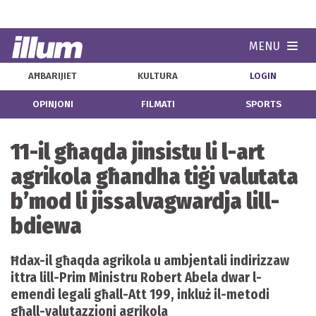
MENU
Navi
AĦBARIJIET
KULTURA
LOGIN
OPINJONI
FILMATI
SPORTS
11-il għaqda jinsistu li l-art
agrikola għandha tiġi valutata
b’mod li jissalvagwardja lill-
bdiewa
Ħdax-il għaqda agrikola u ambjentali indirizzaw
ittra lill-Prim Ministru Robert Abela dwar l-
emendi legali għall-Att 199, inkluż il-metodi
għall-valutazzjoni agrikola