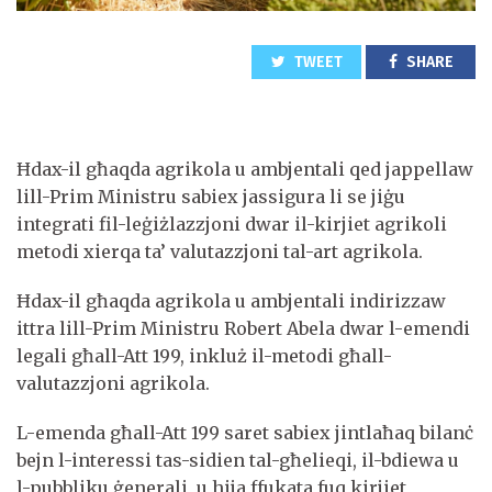
TWEET
SHARE
Ħdax-il għaqda agrikola u ambjentali qed jappellaw
lill-Prim Ministru sabiex jassigura li se jiġu
integrati fil-leġiżlazzjoni dwar il-kirjiet agrikoli
metodi xierqa ta’ valutazzjoni tal-art agrikola.
Ħdax-il għaqda agrikola u ambjentali indirizzaw
ittra lill-Prim Ministru Robert Abela dwar l-emendi
legali għall-Att 199, inkluż il-metodi għall-
valutazzjoni agrikola.
L-emenda għall-Att 199 saret sabiex jintlaħaq bilanċ
bejn l-interessi tas-sidien tal-għelieqi, il-bdiewa u
l-pubbliku ġenerali, u hija ffukata fuq kirjiet