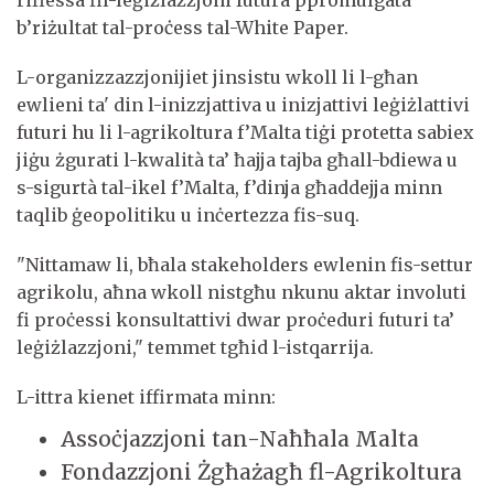
riflessa fil-leġiżlazzjoni futura ppromulgata
b’riżultat tal-proċess tal-White Paper.
L-organizzazzjonijiet jinsistu wkoll li l-għan
ewlieni ta' din l-inizzjattiva u inizjattivi leġiżlattivi
futuri hu li l-agrikoltura f’Malta tiġi protetta sabiex
jiġu żgurati l-kwalità ta’ ħajja tajba għall-bdiewa u
s-sigurtà tal-ikel f’Malta, f’dinja għaddejja minn
taqlib ġeopolitiku u inċertezza fis-suq.
"Nittamaw li, bħala stakeholders ewlenin fis-settur
agrikolu, aħna wkoll nistgħu nkunu aktar involuti
fi proċessi konsultattivi dwar proċeduri futuri ta’
leġiżlazzjoni," temmet tgħid l-istqarrija.
L-ittra kienet iffirmata minn:
Assoċjazzjoni tan-Naħħala Malta
Fondazzjoni Żgħażagħ fl-Agrikoltura