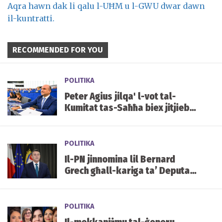
Aqra hawn dak li qalu l-UĦM u l-GWU dwar dawn
il-kuntratti.
RECOMMENDED FOR YOU
POLITIKA
Peter Agius jilqa' l-vot tal-
Kumitat tas-Saħħa biex jitjiebu
l-prezzijiet u d-disponibbiltà
tal-mediċini f'Malta
POLITIKA
Il-PN jinnomina lil Bernard
Grech għall-kariga ta’ Deputat
Speaker tal-Parlament
POLITIKA