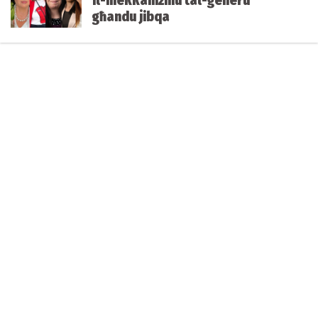
Il-mekkaniżmu tal-ġeneru
għandu jibqa