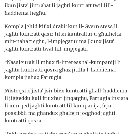
ikun jista’ jintrabat li jagħti kuntratt twil lill-
ħaddiema tiegħu.
Kompla jgħid kif xi drabi jkun il-Gvern stess li
jagħti kuntratt qasir lil xi kuntrattur u għalhekk,
min-naħa tiegħu, l-impjegatur ma jkunx jista’
jagħti kuntratti twal lill-impjegati.
“Nassigurak li mhux fl-interess tal-kumpaniji li
jagħtu kuntratti qosra għax jitilfu l-ħaddiema,”
kompla jisħaq Farrugia.
Mistoqsi x’jista’ jsir biex kuntratti għall-ħaddiema
li jiġġeddu kull ftit xhur jinqatgħu, Farrugia insista
li min qed jagħti kuntratt lil kumpanija, fejn
possibbli ma għandux għalfejn joqgħod jagħti
kuntratti qosra.