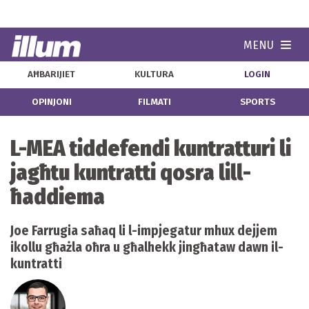
MENU
Navi
AĦBARIJIET
KULTURA
LOGIN
OPINJONI
FILMATI
SPORTS
L-MEA tiddefendi kuntratturi li
jagħtu kuntratti qosra lill-
ħaddiema
Joe Farrugia saħaq li l-impjegatur mhux dejjem
ikollu għażla oħra u għalhekk jingħataw dawn il-
kuntratti