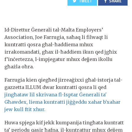
TWEET
SHARE
Id-Direttur Ġenerali tal-Malta Employers’
Association, Joe Farrugia, saħaq li filwaqt li
kuntratti qosra għal-ħaddiema mhux
irrakomandati, għax il-ħaddiem ikun qed jgħix
f’inċertezza, l-impjegatur mhux dejjem ikollu
għażla oħra.
Farrugia kien qiegħed jirreaġixxi għal-istorja tal-
gazzetta ILLUM dwar kuntratti qosra li qed
jingħataw lil skrivana fl-Isptar Ġenerali ta'
Għawdex, liema kuntratti jiġġeddu xahar b'xahar
jew kull ftit xhur.
Huwa spjega kif jekk kumpanija tingħata kuntratt
ta’ perjodu qasir ħafna, il-kuntrattur mhux dejjem