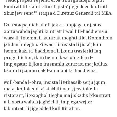
“Jekk proġett se jieħu erba’ snin għalfejn tagħti
kuntratt lill-kuntrattur li jista’ jiġġedded kull sitt
xhur jew sena?” staqsa d-Direttur Ġenerali tal-MEA.
Iżda staqsejnieh ukoll jekk l-impjegatur jistax
xorta waħda jagħti kuntratt itwal lill-ħaddiema u
wara li jintemm il-kuntratt mogħti lilu, iżommhom
jaħdmu miegħu. Filwaqt li insista li jista’ jkun
hemm każi ta’ ħaddiema li jkunu trasferiti fuq
proġett ieħor, ikun hemm każi oħra fejn l-
impjegatur li jkun intemmlu kuntratt, ma jkollux
bżonn li jżomm dak l-ammont ta’ ħaddiema.
Mill-banda l-oħra, insista li t-tħassib serju jqum
meta jkollok sid ta’ stabbiliment, jew inkella
ristorant, li x-xogħol tiegħu ma jiskadix b’kuntratt
u li xorta waħda jagħżel li jimpjega wejter
b’kuntratt li jiġġedded kull ftit xhur.