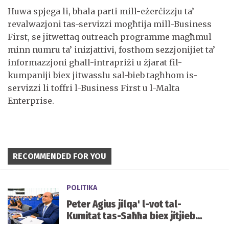
Huwa spjega li, bħala parti mill-eżerċizzju ta’
revalwazjoni tas-servizzi mogħtija mill-Business
First, se jitwettaq outreach programme magħmul
minn numru ta’ inizjattivi, fosthom sezzjonijiet ta’
informazzjoni għall-intrapriżi u żjarat fil-
kumpaniji biex jitwasslu sal-bieb tagħhom is-
servizzi li toffri l-Business First u l-Malta
Enterprise.
RECOMMENDED FOR YOU
POLITIKA
Peter Agius jilqa' l-vot tal-
Kumitat tas-Saħħa biex jitjiebu
l-prezzijiet u d-disponibbiltà