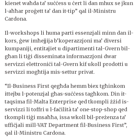
kienet waħda ta’ suċċess u ċert li dan mhux se jkun
l-aħħar proġett ta’ dan it-tip” qal il-Ministru
Cardona.
Il-workshops li huma parti essenzjali minn dan il-
kors, ġew imħejjija b’koperazzjoni ma’ diversi
kumpaniji, entitajiet u dipartimenti tal-Gvern bil-
għan li tiġi disseminata informazzjoni dwar
servizzi elettroniċi tal-Gvern kif ukoll prodotti u
servizzi mogħtija mis-settur privat.
“Il-Business First qegħda hemm biex tgħinkom
ittejbu l-potenzjal għas-suċċess tagħkom. Din it-
taqsima fil-Malta Enterprise qed tkompli żżid is-
servizzi li toffri u l-faċilità ta’ one-stop-shop qed
tkompli tiġi msaħħa, issa wkoll bil-preżenza ta’
uffiċjali mill-VAT Department fil-Business First”,
qal il-Ministru Cardona.