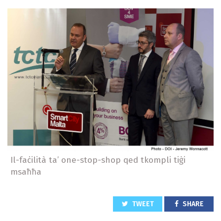
Il-faċilità ta’ one-stop-shop qed tkompli tiġi
msaħħa
TWEET
SHARE