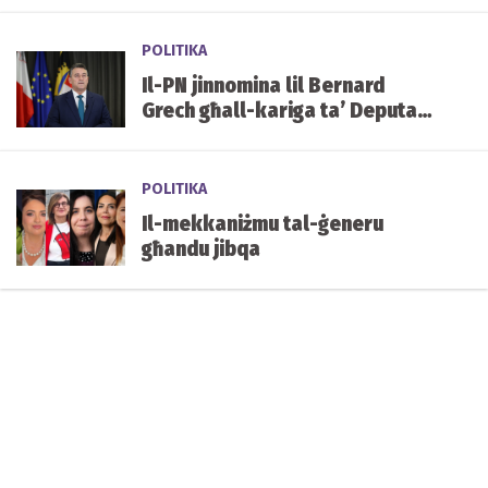
tal-mediċini f'Malta
POLITIKA
Il-PN jinnomina lil Bernard
Grech għall-kariga ta’ Deputat
Speaker tal-Parlament
POLITIKA
Il-mekkaniżmu tal-ġeneru
għandu jibqa