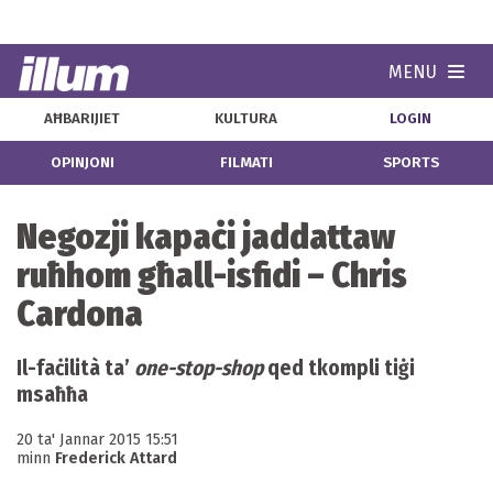
MENU
Navi
AĦBARIJIET
KULTURA
LOGIN
OPINJONI
FILMATI
SPORTS
Negozji kapaċi jaddattaw
ruħhom għall-isfidi – Chris
Cardona
Il-faċilità ta’
one-stop-shop
qed tkompli tiġi
msaħħa
20 ta' Jannar 2015 15:51
minn
Frederick Attard