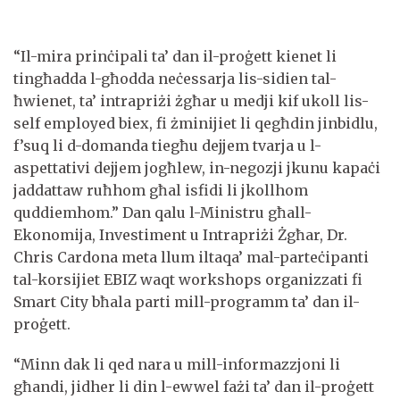
“Il-mira prinċipali ta’ dan il-proġett kienet li
tingħadda l-għodda neċessarja lis-sidien tal-
ħwienet, ta’ intrapriżi żgħar u medji kif ukoll lis-
self employed biex, fi żminijiet li qegħdin jinbidlu,
f’suq li d-domanda tiegħu dejjem tvarja u l-
aspettativi dejjem jogħlew, in-negozji jkunu kapaċi
jaddattaw ruħhom għal isfidi li jkollhom
quddiemhom.” Dan qalu l-Ministru għall-
Ekonomija, Investiment u Intrapriżi Żgħar, Dr.
Chris Cardona meta llum iltaqa’ mal-parteċipanti
tal-korsijiet EBIZ waqt workshops organizzati fi
Smart City bħala parti mill-programm ta’ dan il-
proġett.
“Minn dak li qed nara u mill-informazzjoni li
għandi, jidher li din l-ewwel fażi ta’ dan il-proġett