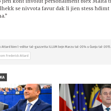
 jien kont involut personalment biex Malta t
lhekk se nivvota favur dak li jien stess ħdimt
na.”
k Attard kien l-editur tal-gazzetta ILLUM bejn Marzu tal-2014 u Ġunju tal-2015. 
rom Frederick Attard
IKA