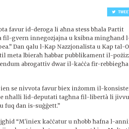
TWEE
ota favur id-deroga li aħna stess bħala Partit
a fil-gvern innegozjajna u ksibna mingħand l
ea.” Dan qalu l-Kap Nazzjonalista u Kap tal-
il meta lbieraħ ħabbar pubblikament il-pożiz
endum abrogattiv dwar il-kaċċa fir-rebbiegħa li
en se nivvota favur biex inżomm il-konsisten
e nħalli lid-deputati tagħna fil-libertà li jivv
u fuq dan is-suġġett.”
d jgħid “M'iniex kaċċatur u nħobb ħafna l-anni