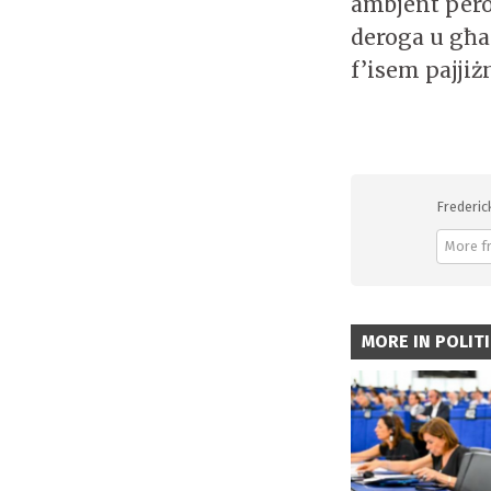
ambjent però
deroga u għa
f’isem pajjiż
Frederic
More f
MORE IN POLIT