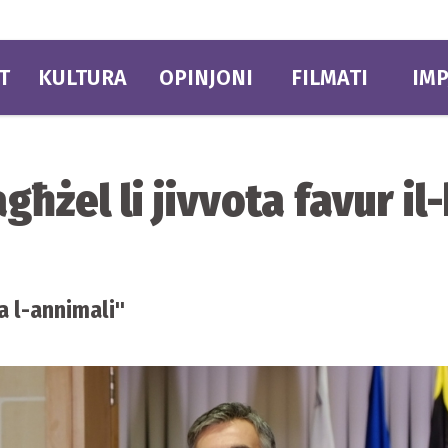
T
KULTURA
OPINJONI
FILMATI
IMP
għżel li jivvota favur il-
a l-annimali"