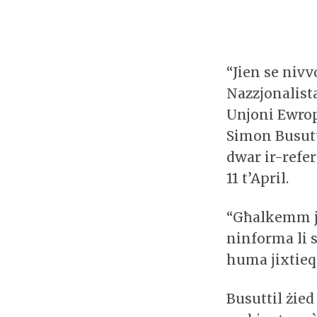
“Jien se nivv
Nazzjonalist
Unjoni Ewrop
Simon Busutt
dwar ir-refer
11 t’April.
“Għalkemm ji
ninforma li s
huma jixtieq
Busuttil żie