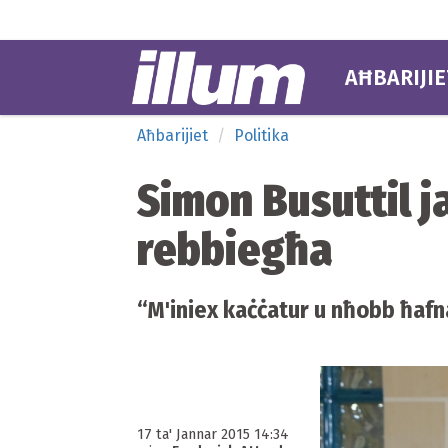
AĦBARIJIE
Aħbarijiet
Politika
Simon Busuttil ja
rebbiegħa
“M'iniex kaċċatur u nħobb ħafn
17 ta' Jannar 2015 14:34