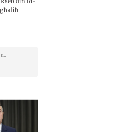
ikseb din id-
 għaliħ
K...