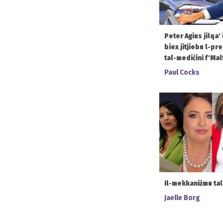
Peter Agius jilqa'
biex jitjiebu l-pr
tal-mediċini f'Mal
Paul Cocks
Il-mekkaniżmu ta
Jaelle Borg