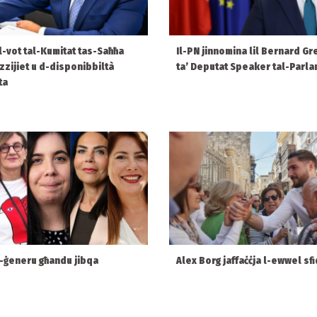
 l-vot tal-Kumitat tas-Saħħa
Il-PN jinnomina lil Bernard Gr
ezzijiet u d-disponibbiltà
ta’ Deputat Speaker tal-Parl
ta
l-ġeneru għandu jibqa
Alex Borg jaffaċċja l-ewwel sfi