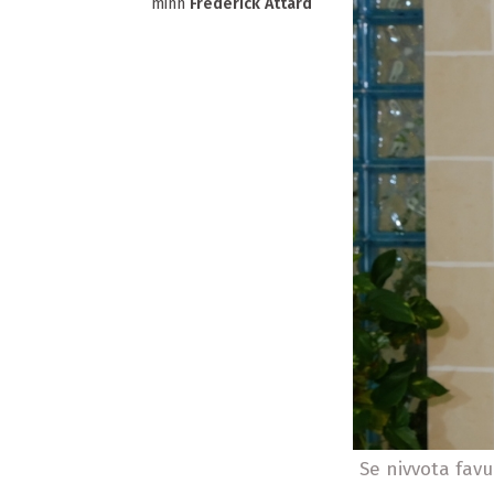
minn
Frederick Attard
Se nivvota favu