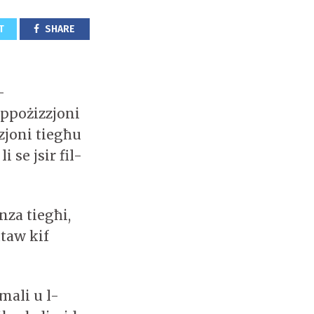
T
SHARE
-
Oppożizzjoni
zjoni tiegħu
 se jsir fil-
za tiegħi,
utaw kif
mali u l-