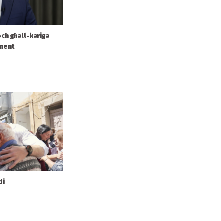
ech għall-kariga
ament
di