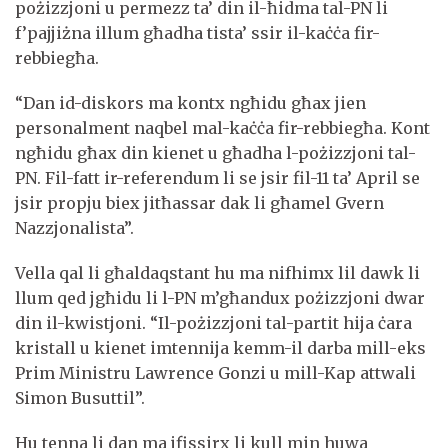
pożizzjoni u permezz ta’ din il-ħidma tal-PN li
f’pajjiżna illum għadha tista’ ssir il-kaċċa fir-
rebbiegħa.
“Dan id-diskors ma kontx ngħidu għax jien
personalment naqbel mal-kaċċa fir-rebbiegħa. Kont
ngħidu għax din kienet u għadha l-pożizzjoni tal-
PN. Fil-fatt ir-referendum li se jsir fil-11 ta’ April se
jsir propju biex jitħassar dak li għamel Gvern
Nazzjonalista”.
Vella qal li għaldaqstant hu ma nifhimx lil dawk li
llum qed jgħidu li l-PN m’għandux pożizzjoni dwar
din il-kwistjoni. “Il-pożizzjoni tal-partit hija ċara
kristall u kienet imtennija kemm-il darba mill-eks
Prim Ministru Lawrence Gonzi u mill-Kap attwali
Simon Busuttil”.
Hu tenna li dan ma jfissirx li kull min huwa