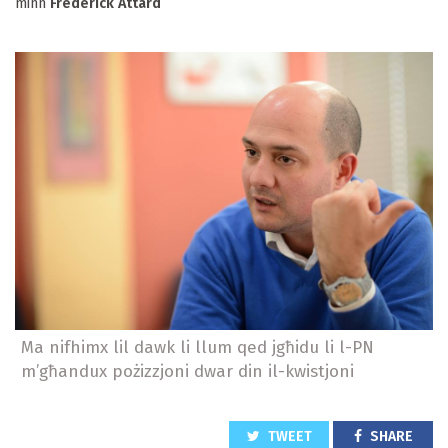
minn
Frederick Attard
Ma nifhimx lil dawk li llum qed jgħidu li l-PN
m’għandux pożizzjoni dwar din il-kwistjoni
TWEET
SHARE