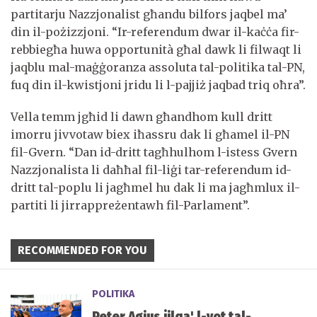
partitarju Nazzjonalist għandu bilfors jaqbel ma’
din il-pożizzjoni. “Ir-referendum dwar il-kaċċa fir-
rebbiegħa huwa opportunità għal dawk li filwaqt li
jaqblu mal-maġġoranza assoluta tal-politika tal-PN,
fuq din il-kwistjoni jridu li l-pajjiż jaqbad triq oħra”.
Vella temm jgħid li dawn għandhom kull dritt
imorru jivvotaw biex iħassru dak li għamel il-PN
fil-Gvern. “Dan id-dritt tagħhulhom l-istess Gvern
Nazzjonalista li daħħal fil-liġi tar-referendum id-
dritt tal-poplu li jagħmel hu dak li ma jagħmlux il-
partiti li jirrappreżentawh fil-Parlament”.
RECOMMENDED FOR YOU
POLITIKA
Peter Agius jilqa' l-vot tal-