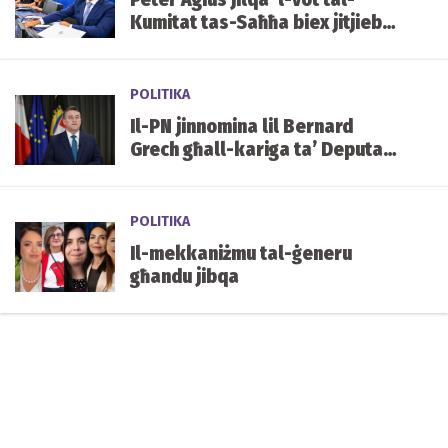
Kumitat tas-Saħħa biex jitjiebu
l-prezzijiet u d-disponibbiltà
tal-mediċini f'Malta
POLITIKA
Il-PN jinnomina lil Bernard
Grech għall-kariga ta’ Deputat
Speaker tal-Parlament
POLITIKA
Il-mekkaniżmu tal-ġeneru
għandu jibqa