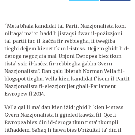
“Meta bħala kandidat tal-Partit Nazzjonalista kont
niltaqa’ ma’ xi ħadd li jistaqsi dwar il-pożizzjoni
tal-partit fuq il-kaċċa fir-rebbiegħa, it-tweġiba
tiegħi dejjem kienet tkun l-istess. Dejjem għidt li d-
deroga negozjata mal-Unjoni Ewropea biex tkun
tista’ ssir il-kaċċa fir-rebbiegħa ġabha Gvern
Nazzjonalista”. Dan qalu lbieraħ Norman Vella fil-
blogspot tiegħu. Vella kien kandidat f’isem il-Partit
Nazzjonalista fl-elezzjonijiet għall-Parlament
Ewropew fl-2014.
Vella qal li ma’ dan kien iżid jgħid li kien l-istess
Gvern Nazzjonalista li ġġieled kawża fil-Qorti
Ewropea biex din id-deroga tkun tista’ tkompli
titħaddem. Saħaq li huwa biss b’riżultat ta’ din il-