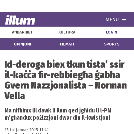
MENU
Navi
AĦBARIJIET
KULTURA
LOGIN
OPINJONI
FILMATI
SPORTS
Id-deroga biex tkun tista’ ssir
il-kaċċa fir-rebbiegħa ġabha
Gvern Nazzjonalista – Norman
Vella
Ma nifhimx lil dawk li llum qed jgħidu li l-PN
m’għandux pożizzjoni dwar din il-kwistjoni
15 ta' Jannar 2015 11:41