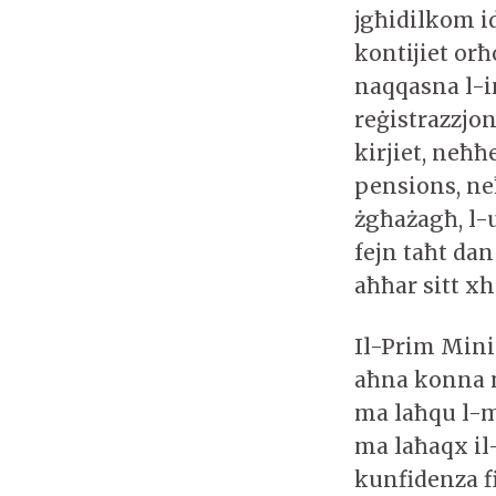
jgħidilkom i
kontijiet orħ
naqqasna l-in
reġistrazzjo
kirjiet, neħħ
pensions, ne
żgħażagħ, l-un
fejn taħt da
aħħar sitt xh
Il-Prim Mini
aħna konna md
ma laħqu l-m
ma laħaqx il
kunfidenza fi