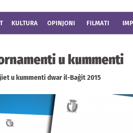
T
KULTURA
OPINJONI
FILMATI
IMP
ġornamenti u kummenti
iet u kummenti dwar il-Baġit 2015