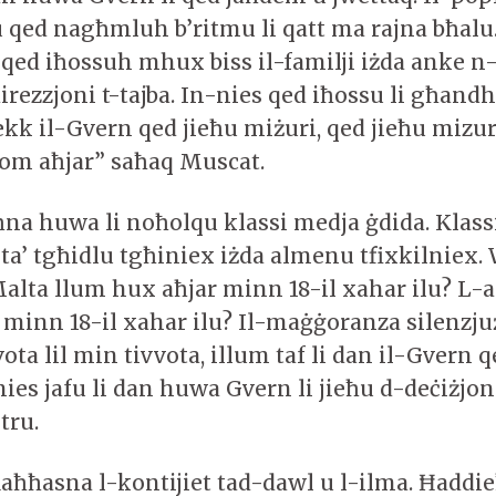
qed nagħmluh b’ritmu li qatt ma rajna bħal
 qed iħossuh mhux biss il-familji iżda anke n-
-direzzjoni t-tajba. In-nies qed iħossu li għan
 Jekk il-Gvern qed jieħu miżuri, qed jieħu mizu
om aħjar” saħaq Muscat.
na huwa li noħolqu klassi medja ġdida. Klassi
sta’ tgħidlu tgħiniex iżda almenu tfixkilniex.
Malta llum hux aħjar minn 18-il xahar ilu? L-af
 minn 18-il xahar ilu? Il-maġġoranza silenzjuż
vota lil min tivvota, illum taf li dan il-Gvern q
-nies jafu li dan huwa Gvern li jieħu d-deċiżjon
tru.
“Raħħasna l-kontijiet tad-dawl u l-ilma. Ħaddi