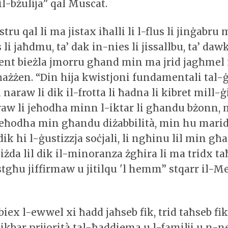
l-bżulija” qal Muscat.
ru qal li ma jistax iħalli li l-flus li jinġabru 
li jaħdmu, ta’ dak in-nies li jissallbu, ta’ dawk
t bieżla jmorru għand min ma jrid jagħmel 
ħażżen. “Din hija kwistjoni fundamentali tal-ġ
u naraw li dik il-frotta li ħadna li kibret mill-ġi
raw li jeħodha minn l-iktar li għandu bżonn, 
 jeħodha min għandu diżabbilità, min hu marid,
ik hi l-ġustizzja soċjali, li ngħinu lil min g
żda lil dik il-minoranza żgħira li ma tridx ta
stgħu jiffirmaw u jitilqu 'l hemm” stqarr il-M
 biex l-ewwel xi ħadd jaħseb fik, trid taħseb fi
kbar prijorità tal-ħaddiema u l-familji u n-neg