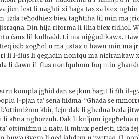
iva jien lest li nagħti xi ħaġa taxxa biex ngħin
, iżda teħodhiex biex tagħtiha lil min ma jr
 jisraqna. Din hija riforma li ilha biex tidħol. W
ħtu ċans lil kulħadd. Li ma niġġudikawx. Ha
tieq isib xogħol u ma jistax u hawn min ma j
eri li l-flus li qegħdin nonfqu ma niffrankaw 
da li dawn il-flus nonfquhom fuq min għand
tru kompla jgħid dan se jkun baġit li fih il-g
l-poplu l-pjan ta’ sena ħidma. “Għada se mmor
b’ottimiżmu kbir, fejn dak li għedna beda jitw
u li aħna ngħożżuh. Dak li kuljum iġegħelna
ta’ ottimiżmu li nafu li mhux perfetti, iżda fe
dan huwa Gvern li qed jaħdem u jwettaq. Il-poplu