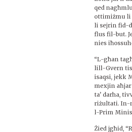
qed nagħmlu 
ottimiżmu li
li sejrin fid
flus fil-but.
nies iħossuh
“L-għan tagħ
lill-Gvern ti
isaqsi, jekk 
mexjin aħjar
ta’ darha, tiv
riżultati. In
l-Prim Minis
Żied jgħid, 