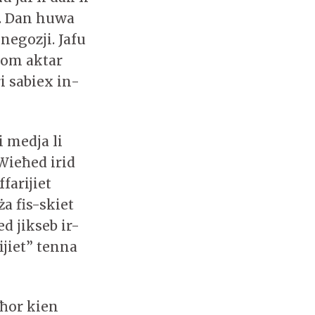
u. Dan huwa
negozji. Jafu
dhom aktar
ri sabiex in-
 medja li
 Wieħed irid
farijiet
a fis-skiet
ed jikseb ir-
ijiet” tenna
eħor kien