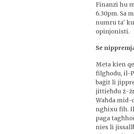
Finanzi hu mi
6.30pm. Sa m
numru ta' ku
opinjonisti.
Se nippremja
Meta kien qed
filgħodu, il-
baġit li jipp
jittieħdu ż-ż
Waħda mid-deċ
ngħixu fih. 
paga tagħhom
nies li jissa