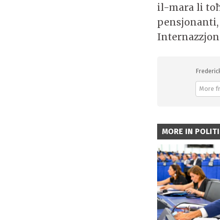
il-mara li to
pensjonanti,
Internazzjona
Frederic
More f
MORE IN POLIT