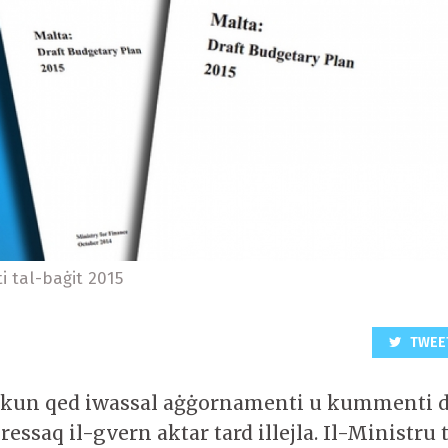
i tal-baġit 2015
TWEE
jkun qed iwassal aġġornamenti u kummenti 
 jressaq il-gvern aktar tard illejla. Il-Ministru 