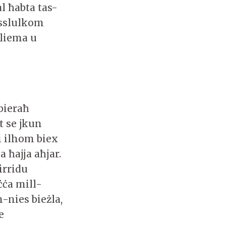
l ħabta tas-
asslulkom
lliema u
lbieraħ
t se jkun
li ilhom biex
a ħajja aħjar.
irridu
ċċa mill-
-nies bieżla,
e