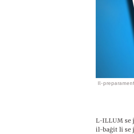
Il-preparament
L-ILLUM se 
il-baġit li se