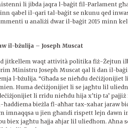
stenni li jibda jaqra l-baġit fil-Parlament għa
inn qabel il-qari tal-baġit se nkunu qed inw
mmenti u analiżi dwar il-baġit 2015 minn ke
w il-bżulija – Joseph Muscat
 jitkellem waqt attività politika fiż-Żejtun i
Prim Ministru Joseph Muscat qal li dan il-baġi
remja l-bżulija. “Għada se nieħdu deċiżjonijiet 
mien. Huma deċiżjonijiet li se jagħtu lil uliedn
iżjonijiet li rridu nieħdu hija x’tip ta’ pajjiż 
Il-ħaddiema bieżla fl-aħħar tax-xahar jaraw bi
 imnaqqsa u jien għandi rispett lejn dawn in
llbu biex jagħtu ħajja aħjar lil uliedhom. Aħna s