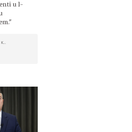
enti u l-
u
iem."
K...