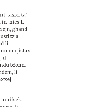
mit-taxxi ta’
 in-nies li
xejn, għand
ustizzja
d li
min ma jistax
 il-
ħandu bżonn.
ħdem, li
exxej
k innifsek.
ozji, li