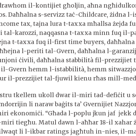
drawhom il-kontijiet għoljin, aħna ngħidulko
os. Daħħalna s-servizz taċ-Childcare, żidna l-i
come tax, tajna lura t-taxxa mħallsa żejda fu
ni tal-karozzi, naqqasna t-taxxa minn fuq il-p
ejna t-taxxa fuq il-first time buyers, daħħalna 
ħħejna l-periti tal-Gvern, daħħalna l-garanzi
joni ċivili, daħħalna stabbilità fil-prezzijiet t
n il-Gvern hemm l-istabbilità, hemm sitwazzjon
ur il-prezzijiet tal-fjuwil kienu rħas mill-me
stru tkellem ukoll dwar il-miri tad-defiċit u 
orrijin li naraw baġits ta’ Gvernijiet Nazzjona
iri ekonomiċi. “Għada l-poplu jkun jaf jekk 
-miri tiegħu. Matul dawn l-aħħar 18-il xahar ż
lwaqt li l-ikbar ratings jagħtuh in-nies, il-ma