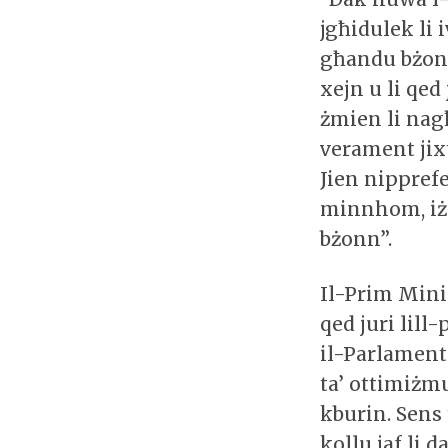
jgħidulek li 
għandu bżonn
xejn u li qed
żmien li nag
verament jix
Jien nippref
minnhom, iż
bżonn”.
Il-Prim Minis
qed juri lil
il-Parlament 
ta’ ottimiżm
kburin. Sens 
kollu jaf li 