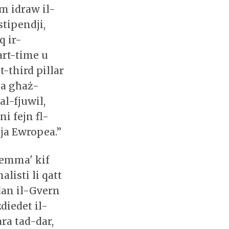
m idraw il-
stipendji,
q ir-
art-time u
t-third pillar
ja għaż-
al-fjuwil,
i fejn fl-
dja Ewropea.”
semma' kif
listi li qatt
dan il-Gvern
diedet il-
ra tad-dar,