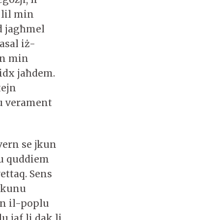
 lil min
id jagħmel
asal iż-
wn min
ridx jaħdem.
xejn
u verament
vern se jkun
ru quddiem
ettaq. Sens
 nkunu
jn il-poplu
 jaf li dak li