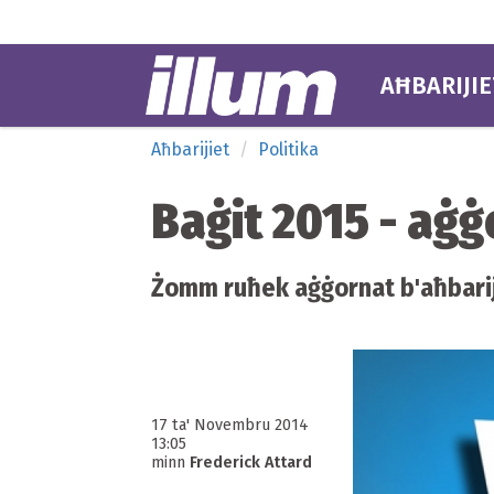
AĦBARIJIE
Aħbarijiet
Politika
Baġit 2015 - aġ
Żomm ruħek aġġornat b'aħbarij
17 ta' Novembru 2014
13:05
minn
Frederick Attard