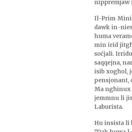
nippremjaw i
Il-Prim Minist
dawk in-nies 
huma veramen
min irid jitg
soċjali. Irrid
saqqejna, na
isib xogħol,
pensjonant, d
Ma ngħinux i
jemmnu li ji
Laburista.
Hu insista li
“Dak huwa l-i