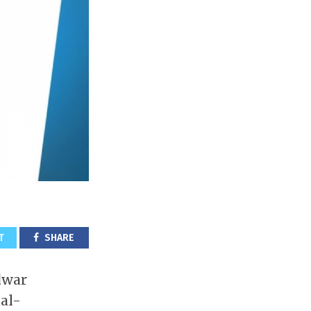
T
SHARE
dwar
tal-