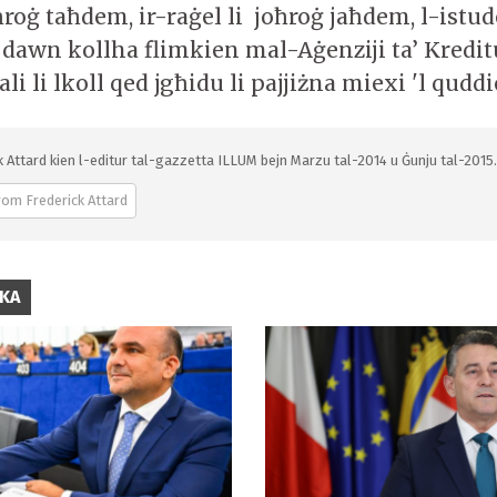
ħroġ taħdem, ir-raġel li joħroġ jaħdem, l-istud
 dawn kollha flimkien mal-Aġenziji ta’ Kredit
li li lkoll qed jgħidu li pajjiżna miexi 'l qudd
k Attard kien l-editur tal-gazzetta ILLUM bejn Marzu tal-2014 u Ġunju tal-2015. 
rom Frederick Attard
IKA